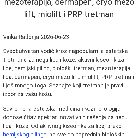
mezoterapija, dermapen, cryo mezo
lift, miolift i PRP tretman
Vinka Radonja
2026-06-23
Sveobuhvatan vodič kroz najpopularnije estetske
tretmane za negu lica i kože: aktivni kiseonik za
lice, hemijski piling, biološki tretman, mezoterapija
lica, dermapen, cryo mezo lift, miolift, PRP tretman
i još mnogo toga. Saznajte koji tretman je pravi
izbor za vašu kožu.
Savremena estetska medicina i kozmetologija
donose čitav spektar inovativnih rešenja za negu
lica i kože. Od aktivnog kiseonika za lice, preko
hemijskog pilinga
, pa sve do naprednih bioloških