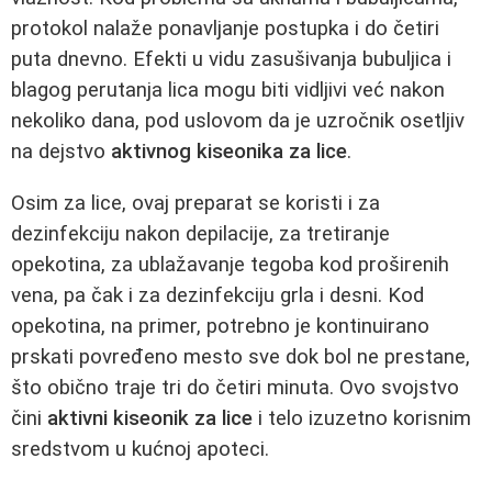
protokol nalaže ponavljanje postupka i do četiri
puta dnevno. Efekti u vidu zasušivanja bubuljica i
blagog perutanja lica mogu biti vidljivi već nakon
nekoliko dana, pod uslovom da je uzročnik osetljiv
na dejstvo
aktivnog kiseonika za lice
.
Osim za lice, ovaj preparat se koristi i za
dezinfekciju nakon depilacije, za tretiranje
opekotina, za ublažavanje tegoba kod proširenih
vena, pa čak i za dezinfekciju grla i desni. Kod
opekotina, na primer, potrebno je kontinuirano
prskati povređeno mesto sve dok bol ne prestane,
što obično traje tri do četiri minuta. Ovo svojstvo
čini
aktivni kiseonik za lice
i telo izuzetno korisnim
sredstvom u kućnoj apoteci.