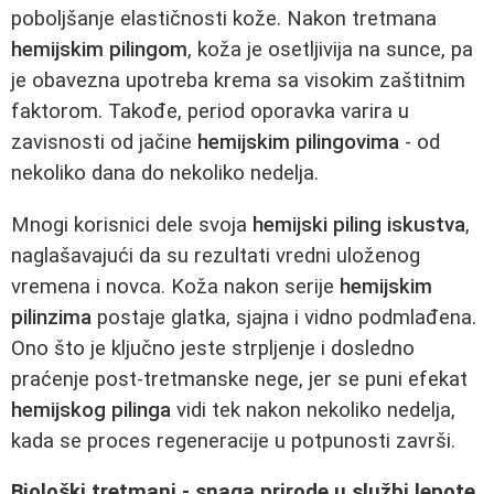
poboljšanje elastičnosti kože. Nakon tretmana
hemijskim pilingom
, koža je osetljivija na sunce, pa
je obavezna upotreba krema sa visokim zaštitnim
faktorom. Takođe, period oporavka varira u
zavisnosti od jačine
hemijskim pilingovima
- od
nekoliko dana do nekoliko nedelja.
Mnogi korisnici dele svoja
hemijski piling iskustva
,
naglašavajući da su rezultati vredni uloženog
vremena i novca. Koža nakon serije
hemijskim
pilinzima
postaje glatka, sjajna i vidno podmlađena.
Ono što je ključno jeste strpljenje i dosledno
praćenje post-tretmanske nege, jer se puni efekat
hemijskog pilinga
vidi tek nakon nekoliko nedelja,
kada se proces regeneracije u potpunosti završi.
Biološki tretmani - snaga prirode u službi lepote