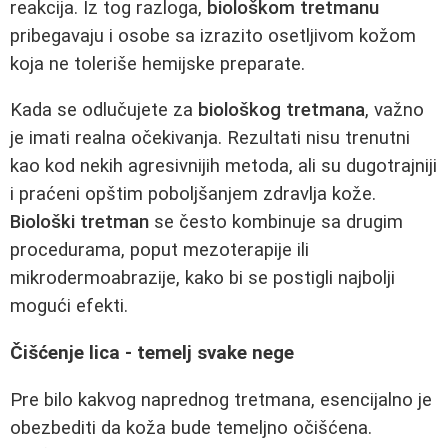
reakcija. Iz tog razloga,
biološkom tretmanu
pribegavaju i osobe sa izrazito osetljivom kožom
koja ne toleriše hemijske preparate.
Kada se odlučujete za
biološkog tretmana
, važno
je imati realna očekivanja. Rezultati nisu trenutni
kao kod nekih agresivnijih metoda, ali su dugotrajniji
i praćeni opštim poboljšanjem zdravlja kože.
Biološki tretman
se često kombinuje sa drugim
procedurama, poput mezoterapije ili
mikrodermoabrazije, kako bi se postigli najbolji
mogući efekti.
Čišćenje lica - temelj svake nege
Pre bilo kakvog naprednog tretmana, esencijalno je
obezbediti da koža bude temeljno očišćena.