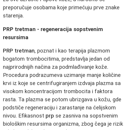
preporučuje osobama koje primećuju prve znake
starenja.
PRP tretman - regeneracija sopstvenim
resursima
PRP tretman
, poznat i kao terapija plazmom
bogatom trombocitima, predstavlja jedan od
najprirodnijih načina za podmlađivanje kože.
Procedura podrazumeva uzimanje manje količine
krvi iz koje se centrifugiranjem izdvaja plazma sa
visokom koncentracijom trombocita i faktora
rasta. Ta plazma se potom ubrizgava u kožu, gde
podstiče regeneraciju i zarastanje na ćelijskom
nivou. Efikasnost
prp
se zasniva na sopstvenim
biološkim resursima organizma, zbog čega je rizik