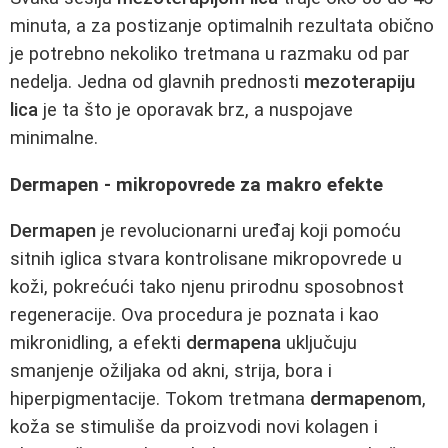
minuta, a za postizanje optimalnih rezultata obično
je potrebno nekoliko tretmana u razmaku od par
nedelja. Jedna od glavnih prednosti
mezoterapiju
lica
je ta što je oporavak brz, a nuspojave
minimalne.
Dermapen - mikropovrede za makro efekte
Dermapen
je revolucionarni uređaj koji pomoću
sitnih iglica stvara kontrolisane mikropovrede u
koži, pokrećući tako njenu prirodnu sposobnost
regeneracije. Ova procedura je poznata i kao
mikronidling, a efekti
dermapena
uključuju
smanjenje ožiljaka od akni, strija, bora i
hiperpigmentacije. Tokom tretmana
dermapenom
,
koža se stimuliše da proizvodi novi kolagen i