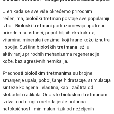
U eri kada se sve više okrećemo prirodnim
rešenjima,
biološki tretman
postaje sve popularniji
izbor.
Biološki tretmani
podrazumevaju upotrebu
prirodnih supstanci, poput biljnih ekstrakata,
vitamina, minerala i enzima, koji hrane kožu iznutra
i spolja. Suština
bioloških tretmana
leži u
aktiviranju prirodnih mehanizama regeneracije
kože, bez agresivnih hemikalija.
Prednosti
biološkim tretmanima
su brojne:
smanjenje upala, poboljšanje hidratacije, stimulacija
sinteze kolagena i elastina, kao i zaštita od
slobodnih radikala. Ono što
biološkim tretmanom
izdvaja od drugih metoda jeste potpuna
netoksičnost i minimalan rizik od neželjenih