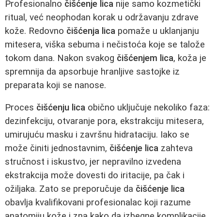
Profesionalno
čišćenje lica
nije samo kozmetički
ritual, već neophodan korak u održavanju zdrave
kože. Redovno
čišćenja lica
pomaže u uklanjanju
mitesera, viška sebuma i nečistoća koje se talože
tokom dana. Nakon svakog
čišćenjem lica
, koža je
spremnija da apsorbuje hranljive sastojke iz
preparata koji se nanose.
Proces
čišćenju lica
obično uključuje nekoliko faza:
dezinfekciju, otvaranje pora, ekstrakciju mitesera,
umirujuću masku i završnu hidrataciju. Iako se
može činiti jednostavnim,
čišćenje lica
zahteva
stručnost i iskustvo, jer nepravilno izvedena
ekstrakcija može dovesti do iritacije, pa čak i
ožiljaka. Zato se preporučuje da
čišćenje lica
obavlja kvalifikovani profesionalac koji razume
anatomiju kože i zna kako da izbegne komplikacije.