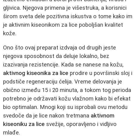
gljivica. Njegova primena je višestruka, a korisnici
širom sveta dele pozitivna iskustva o tome kako im
je aktivnim kiseonikom za lice poboljšan kvalitet
kože.
Ono što ovaj preparat izdvaja od drugih jeste
njegova sposobnost da deluje lokalno, bez
izazivanja rezistencije. Kada se nanese na kožu,
aktivnog kiseonika za lice
prodire u površinski sloj i
podstiče regeneraciju ćelija. Vreme delovanja je
obično između 15 i 20 minuta, a tokom tog perioda
potrebno je održavati kožu vlažnom kako bi efekat
bio optimalan. Mnogi koji su isprobali ovu metodu
svedoče da je lice nakon tretmana
aktivnom
kiseoniku za lice
svežije, oporavljeno i vidljivo
mlađe.