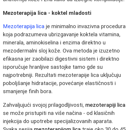
Mezoterapija lica - koktel mladosti
Mezoterapija lica
je minimalno invazivna procedura
koja podrazumeva ubrizgavanje koktela vitamina,
minerala, aminokiselina i enzima direktno u
mezodermalni sloj kože. Ova metoda je izuzetno
efikasna jer zaobilazi digestivni sistem i direktno
isporučuje hranljive sastojke tamo gde su
najpotrebniji. Rezultati mezoterapije lica uključuju
poboljšanje hidratacije, povećanje elastičnosti i
smanjenje finih bora.
Zahvaljujući svojoj prilagodljivosti,
mezoterapiji lica
se može pristupiti na više načina - od klasičnih
injekcija do upotrebe specijalizovanih aparata.
Svaka sesija
mezoterapijom lica
traje oko 30 do 45