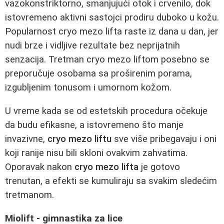
vazokonstriktorno, smanjujući otok i crvenilo, dok
istovremeno aktivni sastojci prodiru duboko u kožu.
Popularnost cryo mezo lifta raste iz dana u dan, jer
nudi brze i vidljive rezultate bez neprijatnih
senzacija. Tretman cryo mezo liftom posebno se
preporučuje osobama sa proširenim porama,
izgubljenim tonusom i umornom kožom.
U vreme kada se od estetskih procedura očekuje
da budu efikasne, a istovremeno što manje
invazivne,
cryo mezo liftu
sve više pribegavaju i oni
koji ranije nisu bili skloni ovakvim zahvatima.
Oporavak nakon
cryo mezo lifta
je gotovo
trenutan, a efekti se kumuliraju sa svakim sledećim
tretmanom.
Miolift - gimnastika za lice