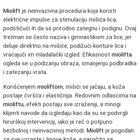
Miolift
je neinvazivna procedura koja koristi
električne impulse za stimulaciju mišića lica,
podstičući ih da se prirodno zategnu i podignu. Ovaj
tretman se često naziva i gimnastikom za lice, jer
deluje direktno na mišiće, podižući konture lica i
vraćajući im mladalački izgled. Efikasnost
miolifta
ogleda se u podizanju obraza, smanjenju podbradka
i zatezanju vrata.
Korišćenjem
mioliftom
, mišići se jačaju, a koža
postaje čvršća i elastičnija. Redovnim odlascima na
mioliftu
, efekti postaju sve izraženiji, a mnogi
klijenti navode da izgledaju kao da su se podvrgli
hirurškoj intervenciji, iako je reč o potpuno
bezbolnoj i neinvazivnoj metodi.
Miolift
je pogodan
za sve uzraste i tipove kože, a naročito se