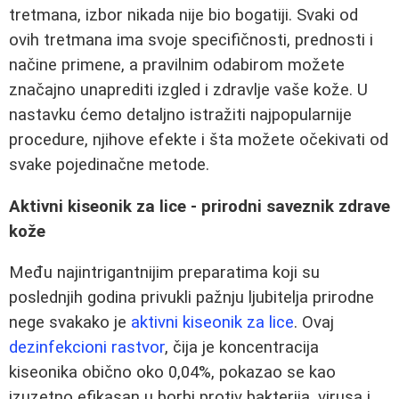
tretmana, izbor nikada nije bio bogatiji. Svaki od
ovih tretmana ima svoje specifičnosti, prednosti i
načine primene, a pravilnim odabirom možete
značajno unaprediti izgled i zdravlje vaše kože. U
nastavku ćemo detaljno istražiti najpopularnije
procedure, njihove efekte i šta možete očekivati od
svake pojedinačne metode.
Aktivni kiseonik za lice - prirodni saveznik zdrave
kože
Među najintrigantnijim preparatima koji su
poslednjih godina privukli pažnju ljubitelja prirodne
nege svakako je
aktivni kiseonik za lice
. Ovaj
dezinfekcioni rastvor
, čija je koncentracija
kiseonika obično oko 0,04%, pokazao se kao
izuzetno efikasan u borbi protiv bakterija, virusa i