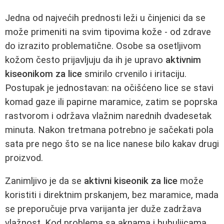
Jedna od najvećih prednosti leži u činjenici da se
može primeniti na svim tipovima kože - od zdrave
do izrazito problematične. Osobe sa osetljivom
kožom često prijavljuju da ih je upravo
aktivnim
kiseonikom za lice
smirilo crvenilo i iritaciju.
Postupak je jednostavan: na očišćeno lice se stavi
komad gaze ili papirne maramice, zatim se poprska
rastvorom i održava vlažnim narednih dvadesetak
minuta. Nakon tretmana potrebno je sačekati pola
sata pre nego što se na lice nanese bilo kakav drugi
proizvod.
Zanimljivo je da se
aktivni kiseonik za lice
može
koristiti i direktnim prskanjem, bez maramice, mada
se preporučuje prva varijanta jer duže zadržava
vlažnost. Kod problema sa aknama i bubuljicama,