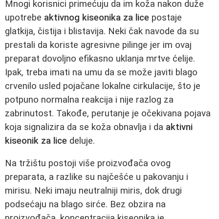
Mnogi korisnici primećuju da im koža nakon duže
upotrebe
aktivnog kiseonika za lice
postaje
glatkija, čistija i blistavija. Neki čak navode da su
prestali da koriste agresivne pilinge jer im ovaj
preparat dovoljno efikasno uklanja mrtve ćelije.
Ipak, treba imati na umu da se može javiti blago
crvenilo usled pojačane lokalne cirkulacije, što je
potpuno normalna reakcija i nije razlog za
zabrinutost. Takođe, perutanje je očekivana pojava
koja signalizira da se koža obnavlja i da
aktivni
kiseonik za lice
deluje.
Na tržištu postoji više proizvođača ovog
preparata, a razlike su najčešće u pakovanju i
mirisu. Neki imaju neutralniji miris, dok drugi
podsećaju na blago sirće. Bez obzira na
proizvođača, koncentracija kiseonika je