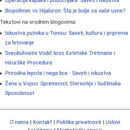
Operacija kapaka i podočnjaka: Saveti i iskustva
Biopolimer vs Hijaluron: Šta je bolje za vaše usne?
Tekstovi na srodnim blogovima
Iskustva putnika u Tunisu: Saveti, kultura i priprema
za letovanje
Sveobuhvatni Vodič kroz Estetske Tretmane i
Hirurške Procedure
Prirodna lepota i nega lica - Saveti i iskustva
Žene u Vojsci: Spremnost, Stereotipi i Suštinska
Sposobnost
O nama
|
Kontakt
|
Politika privatnosti
|
Uslovi