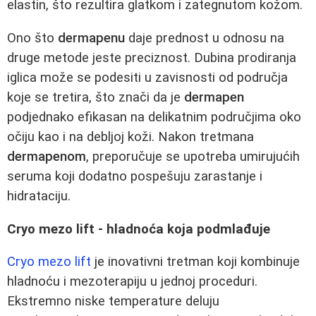
elastin, što rezultira glatkom i zategnutom kožom.
Ono što
dermapenu
daje prednost u odnosu na
druge metode jeste preciznost. Dubina prodiranja
iglica može se podesiti u zavisnosti od područja
koje se tretira, što znači da je
dermapen
podjednako efikasan na delikatnim područjima oko
očiju kao i na debljoj koži. Nakon tretmana
dermapenom
, preporučuje se upotreba umirujućih
seruma koji dodatno pospešuju zarastanje i
hidrataciju.
Cryo mezo lift - hladnoća koja podmlađuje
Cryo mezo lift
je inovativni tretman koji kombinuje
hladnoću i mezoterapiju u jednoj proceduri.
Ekstremno niske temperature deluju