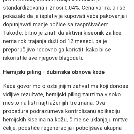
standardizovana i iznosi 0,04%. Cena varira, ali se
pokazalo da je isplativije kupovati veća pakovanja i
dopunjavati manje bočice sa raspršivačem.
Takođe, bitno je znati da
aktivni kiseonik za lice
nema rok trajanja duži od 12 meseci, pa je
preporučljivo redovno ga koristiti kako bi se
iskoristile sve njegove blagodeti.
Hemijski piling - dubinska obnova kože
Kada govorimo o ozbiljnijim zahvatima koji donose
vidljive rezultate,
hemijski piling
zauzima visoko
mesto na listi najtraženijih tretmana. Ova
procedura podrazumeva kontrolisanu aplikaciju
hemijskih kiselina na kožu, čime se uklanjaju mrtve
ćelije, podstiče regeneracija i poboljšava ukupna