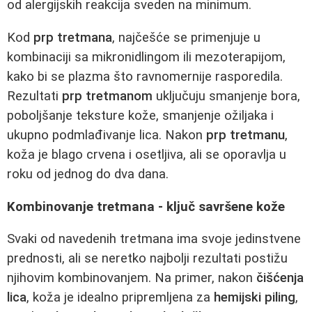
od alergijskih reakcija sveden na minimum.
Kod
prp tretmana
, najčešće se primenjuje u
kombinaciji sa mikronidlingom ili mezoterapijom,
kako bi se plazma što ravnomernije rasporedila.
Rezultati
prp tretmanom
uključuju smanjenje bora,
poboljšanje teksture kože, smanjenje ožiljaka i
ukupno podmlađivanje lica. Nakon
prp tretmanu
,
koža je blago crvena i osetljiva, ali se oporavlja u
roku od jednog do dva dana.
Kombinovanje tretmana - ključ savršene kože
Svaki od navedenih tretmana ima svoje jedinstvene
prednosti, ali se neretko najbolji rezultati postižu
njihovim kombinovanjem. Na primer, nakon
čišćenja
lica
, koža je idealno pripremljena za
hemijski piling
,