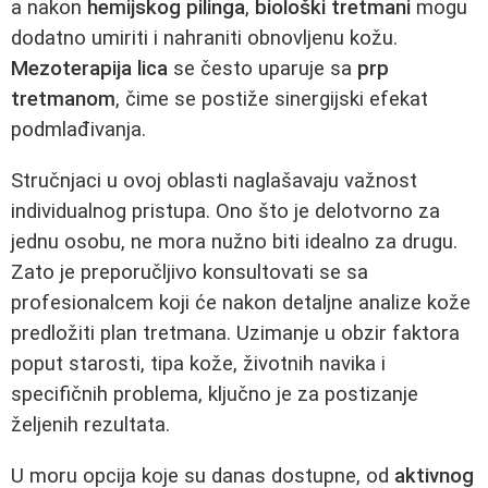
a nakon
hemijskog pilinga
,
biološki tretmani
mogu
dodatno umiriti i nahraniti obnovljenu kožu.
Mezoterapija lica
se često uparuje sa
prp
tretmanom
, čime se postiže sinergijski efekat
podmlađivanja.
Stručnjaci u ovoj oblasti naglašavaju važnost
individualnog pristupa. Ono što je delotvorno za
jednu osobu, ne mora nužno biti idealno za drugu.
Zato je preporučljivo konsultovati se sa
profesionalcem koji će nakon detaljne analize kože
predložiti plan tretmana. Uzimanje u obzir faktora
poput starosti, tipa kože, životnih navika i
specifičnih problema, ključno je za postizanje
željenih rezultata.
U moru opcija koje su danas dostupne, od
aktivnog