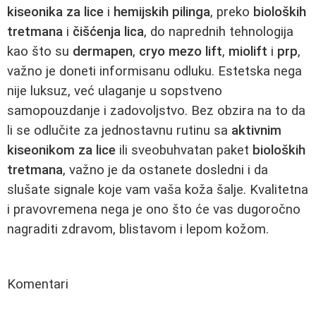
kiseonika za lice
i
hemijskih pilinga
, preko
bioloških
tretmana
i
čišćenja lica
, do naprednih tehnologija
kao što su
dermapen
,
cryo mezo lift
,
miolift
i
prp
,
važno je doneti informisanu odluku. Estetska nega
nije luksuz, već ulaganje u sopstveno
samopouzdanje i zadovoljstvo. Bez obzira na to da
li se odlučite za jednostavnu rutinu sa
aktivnim
kiseonikom za lice
ili sveobuhvatan paket
bioloških
tretmana
, važno je da ostanete dosledni i da
slušate signale koje vam vaša koža šalje. Kvalitetna
i pravovremena nega je ono što će vas dugoročno
nagraditi zdravom, blistavom i lepom kožom.
Komentari