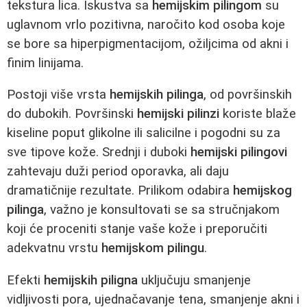
tekstura lica. Iskustva sa
hemijskim pilingom
su
uglavnom vrlo pozitivna, naročito kod osoba koje
se bore sa hiperpigmentacijom, ožiljcima od akni i
finim linijama.
Postoji više vrsta
hemijskih pilinga
, od površinskih
do dubokih. Površinski
hemijski pilinzi
koriste blaže
kiseline poput glikolne ili salicilne i pogodni su za
sve tipove kože. Srednji i duboki
hemijski pilingovi
zahtevaju duži period oporavka, ali daju
dramatičnije rezultate. Prilikom odabira
hemijskog
pilinga
, važno je konsultovati se sa stručnjakom
koji će proceniti stanje vaše kože i preporučiti
adekvatnu vrstu
hemijskom pilingu
.
Efekti
hemijskih piligna
uključuju smanjenje
vidljivosti pora, ujednačavanje tena, smanjenje akni i