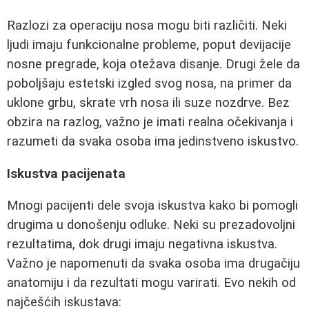
Razlozi za operaciju nosa mogu biti različiti. Neki
ljudi imaju funkcionalne probleme, poput devijacije
nosne pregrade, koja otežava disanje. Drugi žele da
poboljšaju estetski izgled svog nosa, na primer da
uklone grbu, skrate vrh nosa ili suze nozdrve. Bez
obzira na razlog, važno je imati realna očekivanja i
razumeti da svaka osoba ima jedinstveno iskustvo.
Iskustva pacijenata
Mnogi pacijenti dele svoja iskustva kako bi pomogli
drugima u donošenju odluke. Neki su prezadovoljni
rezultatima, dok drugi imaju negativna iskustva.
Važno je napomenuti da svaka osoba ima drugačiju
anatomiju i da rezultati mogu varirati. Evo nekih od
najčešćih iskustava: