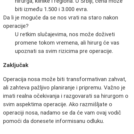
hirurga, klinike i regiona. U Srbiji, cena može
biti između 1.500 i 3.000 evra.
Da li je moguće da se nos vrati na staro nakon
operacije?
U retkim slučajevima, nos može doživeti
promene tokom vremena, ali hirurg će vas
upoznati sa svim rizicima pre operacije.
Zaključak
Operacija nosa može biti transformativan zahvat,
ali zahteva pažljivo planiranje i pripremu. Važno je
imati realna očekivanja i razgovarati sa hirurgom o
svim aspektima operacije. Ako razmišljate o
operaciji nosa, nadamo se da će vam ovaj vodič
pomoći da donesete informisanu odluku.