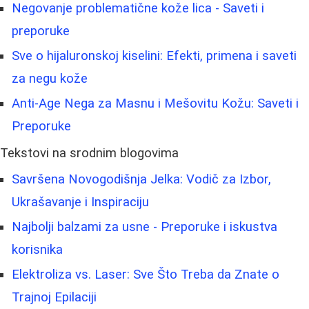
Negovanje problematične kože lica - Saveti i
preporuke
Sve o hijaluronskoj kiselini: Efekti, primena i saveti
za negu kože
Anti-Age Nega za Masnu i Mešovitu Kožu: Saveti i
Preporuke
Tekstovi na srodnim blogovima
Savršena Novogodišnja Jelka: Vodič za Izbor,
Ukrašavanje i Inspiraciju
Najbolji balzami za usne - Preporuke i iskustva
korisnika
Elektroliza vs. Laser: Sve Što Treba da Znate o
Trajnoj Epilaciji