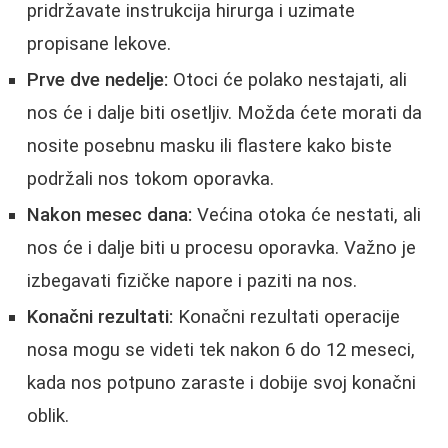
pridržavate instrukcija hirurga i uzimate
propisane lekove.
Prve dve nedelje:
Otoci će polako nestajati, ali
nos će i dalje biti osetljiv. Možda ćete morati da
nosite posebnu masku ili flastere kako biste
podržali nos tokom oporavka.
Nakon mesec dana:
Većina otoka će nestati, ali
nos će i dalje biti u procesu oporavka. Važno je
izbegavati fizičke napore i paziti na nos.
Konačni rezultati:
Konačni rezultati operacije
nosa mogu se videti tek nakon 6 do 12 meseci,
kada nos potpuno zaraste i dobije svoj konačni
oblik.