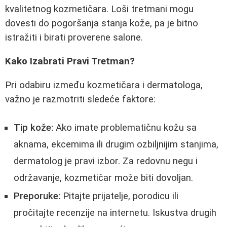
kvalitetnog kozmetičara. Loši tretmani mogu
dovesti do pogoršanja stanja kože, pa je bitno
istražiti i birati proverene salone.
Kako Izabrati Pravi Tretman?
Pri odabiru između kozmetičara i dermatologa,
važno je razmotriti sledeće faktore:
Tip kože:
Ako imate problematičnu kožu sa
aknama, ekcemima ili drugim ozbiljnijim stanjima,
dermatolog je pravi izbor. Za redovnu negu i
održavanje, kozmetičar može biti dovoljan.
Preporuke:
Pitajte prijatelje, porodicu ili
pročitajte recenzije na internetu. Iskustva drugih