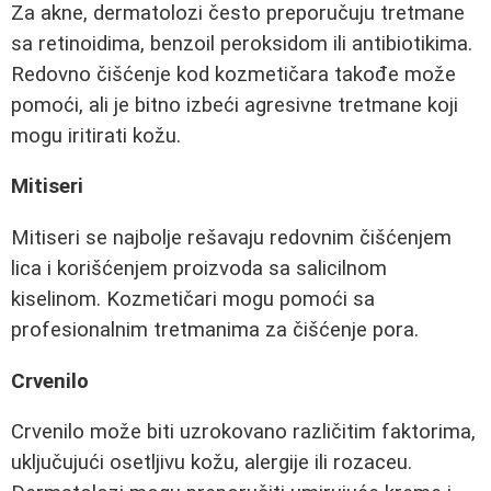
Za akne, dermatolozi često preporučuju tretmane
sa retinoidima, benzoil peroksidom ili antibiotikima.
Redovno čišćenje kod kozmetičara takođe može
pomoći, ali je bitno izbeći agresivne tretmane koji
mogu iritirati kožu.
Mitiseri
Mitiseri se najbolje rešavaju redovnim čišćenjem
lica i korišćenjem proizvoda sa salicilnom
kiselinom. Kozmetičari mogu pomoći sa
profesionalnim tretmanima za čišćenje pora.
Crvenilo
Crvenilo može biti uzrokovano različitim faktorima,
uključujući osetljivu kožu, alergije ili rozaceu.