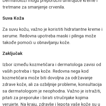
Dermatolozi mogu preporučiti umirujuće kreme i
tretmane za smanjenje crvenila.
Suva Koža
Za suvu kožu, važno je koristiti hidratantne kreme i
serume. Redovna upotreba maski i pilinga može
takođe pomoći u obnavljanju kože.
Zaključak
Izbor između kozmetičara i dermatologa zavisi od
vaših potreba i tipa kože. Redovna nega kod
kozmetičara može biti dovoljna za održavanje
zdrave kože, ali za ozbiljnije probleme, konsultacija
sa dermatologom je neophodna. Važno je istražiti,
pitati za preporuke i birati stručnjake kojima
verujete. Na kraju, zdravlje i lepota vaše kože su u