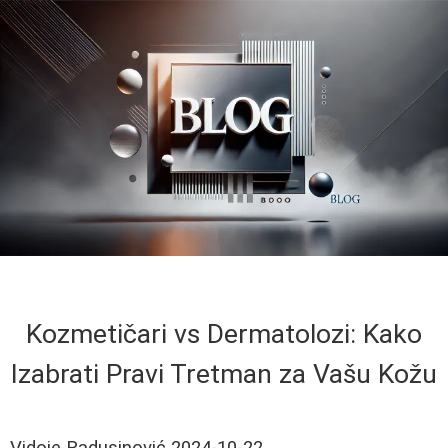
Kozmetičari vs Dermatolozi: Kako
Izabrati Pravi Tretman za Vašu Kožu
Vidoje Radusinović
2024-10-22