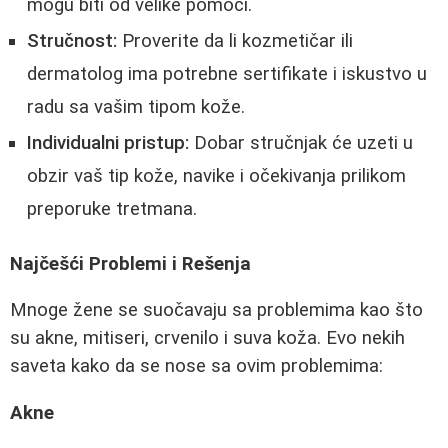
mogu biti od velike pomoći.
Stručnost:
Proverite da li kozmetičar ili
dermatolog ima potrebne sertifikate i iskustvo u
radu sa vašim tipom kože.
Individualni pristup:
Dobar stručnjak će uzeti u
obzir vaš tip kože, navike i očekivanja prilikom
preporuke tretmana.
Najčešći Problemi i Rešenja
Mnoge žene se suočavaju sa problemima kao što
su akne, mitiseri, crvenilo i suva koža. Evo nekih
saveta kako da se nose sa ovim problemima:
Akne