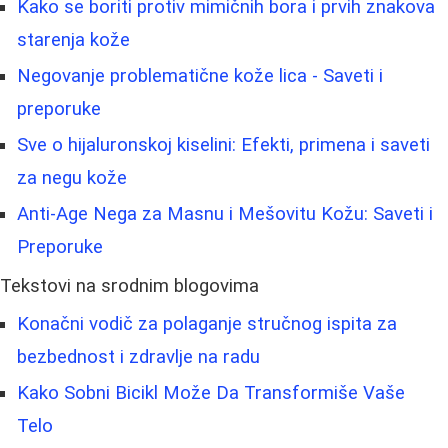
Kako se boriti protiv mimičnih bora i prvih znakova
starenja kože
Negovanje problematične kože lica - Saveti i
preporuke
Sve o hijaluronskoj kiselini: Efekti, primena i saveti
za negu kože
Anti-Age Nega za Masnu i Mešovitu Kožu: Saveti i
Preporuke
Tekstovi na srodnim blogovima
Konačni vodič za polaganje stručnog ispita za
bezbednost i zdravlje na radu
Kako Sobni Bicikl Može Da Transformiše Vaše
Telo