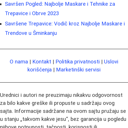
Savršen Pogled: Najbolje Maskare i Tehnike za
Trepavice i Obrve 2023
Savršene Trepavice: Vodič kroz Najbolje Maskare i
Trendove u Šminkanju
O nama
|
Kontakt
|
Politika privatnosti
|
Uslovi
korišćenja
|
Marketinški servisi
Urednici i autori ne preuzimaju nikakvu odgovornost
za bilo kakve greške ili propuste u sadržaju ovog
sajta. Informacije sadržane na ovom sajtu pružaju se
u stanju „takvom kakve jesu“, bez garancija u pogledu
njihove potpunosti, tačnosti, korisnosti ili