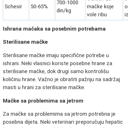
700-1000
Schesir
50-65%
mačke koje
o
din/kg
vole ribu
i
Ishrana mačaka sa posebnim potrebama
Sterilisane mačke
Sterilisane mačke imaju specifične potrebe u
ishrani. Neki vlasnici koriste posebne hrane za
sterilisane mačke, dok drugi samo kontrolišu
količinu hrane. Važno je obratiti pažnju na sadržaj
masti u hrani za sterilisane mačke.
Mačke sa problemima sa jetrom
Za mačke sa problemima sa jetrom potrebna je
posebna dijeta. Neki veterinari preporučuju hepatic