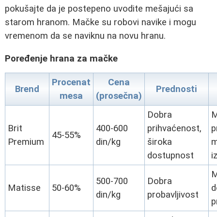
pokušajte da je postepeno uvodite mešajući sa
starom hranom. Mačke su robovi navike i mogu
vremenom da se naviknu na novu hranu.
Poređenje hrana za mačke
Procenat
Cena
Brend
Prednosti
mesa
(prosečna)
Dobra
M
Brit
400-600
prihvaćenost,
p
45-55%
Premium
din/kg
široka
m
dostupnost
i
M
500-700
Dobra
Matisse
50-60%
d
din/kg
probavljivost
p