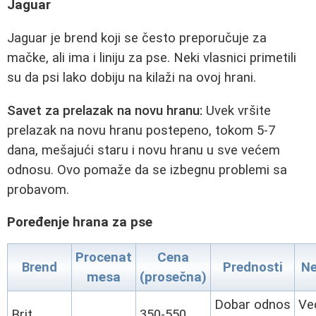
Jaguar
Jaguar je brend koji se često preporučuje za
mačke, ali ima i liniju za pse. Neki vlasnici primetili
su da psi lako dobiju na kilaži na ovoj hrani.
Savet za prelazak na novu hranu:
Uvek vršite
prelazak na novu hranu postepeno, tokom 5-7
dana, mešajući staru i novu hranu u sve većem
odnosu. Ovo pomaže da se izbegnu problemi sa
probavom.
Poređenje hrana za pse
Procenat
Cena
Brend
Prednosti
Ne
mesa
(prosečna)
Dobar odnos
Ve
Brit
350-550