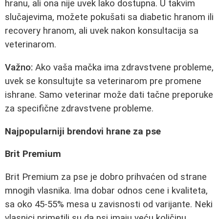
hranu, ali ona nije uvek lako dostupna. U takvim
slučajevima, možete pokušati sa diabetic hranom ili
recovery hranom, ali uvek nakon konsultacija sa
veterinarom.
Važno:
Ako vaša mačka ima zdravstvene probleme,
uvek se konsultujte sa veterinarom pre promene
ishrane. Samo veterinar može dati tačne preporuke
za specifične zdravstvene probleme.
Najpopularniji brendovi hrane za pse
Brit Premium
Brit Premium za pse je dobro prihvaćen od strane
mnogih vlasnika. Ima dobar odnos cene i kvaliteta,
sa oko 45-55% mesa u zavisnosti od varijante. Neki
vlasnici primetili su da psi imaju veću količinu