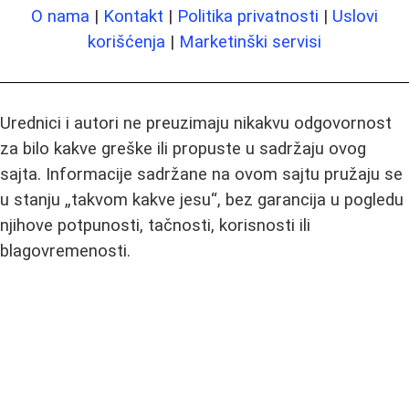
O nama
|
Kontakt
|
Politika privatnosti
|
Uslovi
korišćenja
|
Marketinški servisi
Urednici i autori ne preuzimaju nikakvu odgovornost
za bilo kakve greške ili propuste u sadržaju ovog
sajta. Informacije sadržane na ovom sajtu pružaju se
u stanju „takvom kakve jesu“, bez garancija u pogledu
njihove potpunosti, tačnosti, korisnosti ili
blagovremenosti.