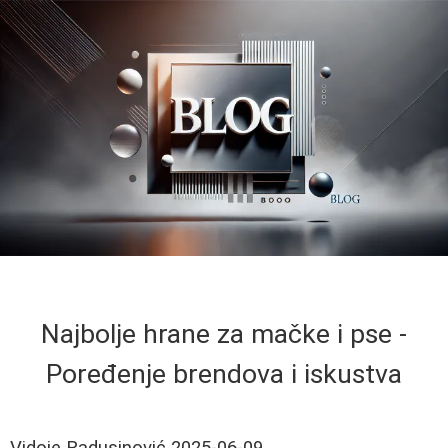
Najbolje hrane za mačke i pse -
Poređenje brendova i iskustva
Vidoje Radusinović
2025-06-09