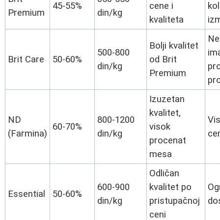
45-55%
cene i
kol
Premium
din/kg
kvaliteta
iz
Nek
Bolji kvalitet
500-800
im
Brit Care
50-60%
od Brit
din/kg
pr
Premium
pr
Izuzetan
kvalitet,
ND
800-1200
Vi
60-70%
visok
(Farmina)
din/kg
ce
procenat
mesa
Odličan
600-900
kvalitet po
Og
Essential
50-60%
din/kg
pristupačnoj
do
ceni