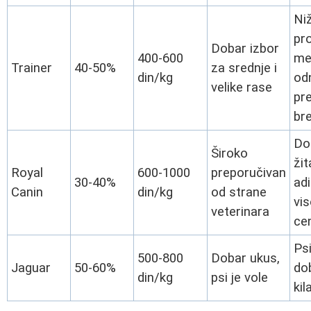
Niž
pr
Dobar izbor
400-600
me
Trainer
40-50%
za srednje i
din/kg
od
velike rase
pr
br
Do
Široko
žit
Royal
600-1000
preporučivan
30-40%
adi
Canin
din/kg
od strane
vi
veterinarа
ce
Psi
500-800
Dobar ukus,
Jaguar
50-60%
dob
din/kg
psi je vole
kil