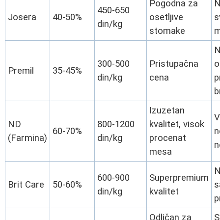
Pogodna za
N
450-650
Josera
40-50%
osetljive
s
din/kg
stomake
m
N
300-500
Pristupačna
o
Premil
35-45%
din/kg
cena
p
b
Izuzetan
V
ND
800-1200
kvalitet, visok
60-70%
n
(Farmina)
din/kg
procenat
n
mesa
N
600-900
Superpremium
Brit Care
50-60%
s
din/kg
kvalitet
p
Odličan za
S