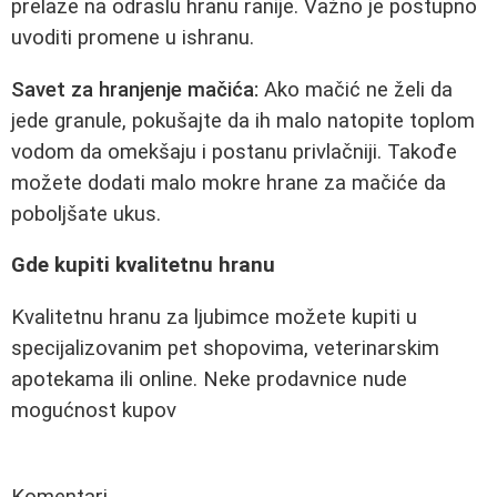
prelaze na odraslu hranu ranije. Važno je postupno
uvoditi promene u ishranu.
Savet za hranjenje mačića:
Ako mačić ne želi da
jede granule, pokušajte da ih malo natopite toplom
vodom da omekšaju i postanu privlačniji. Takođe
možete dodati malo mokre hrane za mačiće da
poboljšate ukus.
Gde kupiti kvalitetnu hranu
Kvalitetnu hranu za ljubimce možete kupiti u
specijalizovanim pet shopovima, veterinarskim
apotekama ili online. Neke prodavnice nude
mogućnost kupov
Komentari