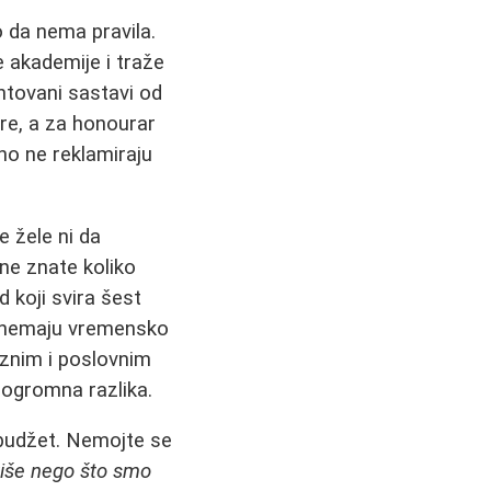
 da nema pravila.
e akademije i traže
ntovani sastavi od
are, a za honourar
no ne reklamiraju
e žele ni da
ne znate koliko
 koji svira šest
gi nemaju vremensko
aznim i poslovnim
 ogromna razlika.
 budžet. Nemojte se
više nego što smo