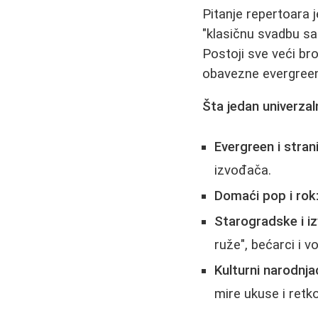
Pitanje repertoara 
"klasičnu svadbu sa 
Postoji sve veći br
obavezne evergreen
Šta jedan univerzal
Evergreen i strani
izvođača.
Domaći pop i rok
Starogradske i i
ruže", bećarci i
Kulturni narodnjac
mire ukuse i retk