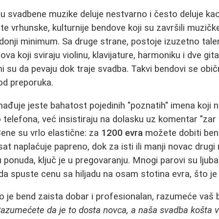
 svadbene muzike deluje nestvarno i često deluje kao
te vrhunske, kulturnije bendove koji su završili muzičk
donji minimum. Sa druge strane, postoje izuzetno tale
va koji sviraju violinu, klavijature, harmoniku i dve git
 su da pevaju dok traje svadba. Takvi bendovi se obič
od preporuka.
ađuje jeste bahatost pojedinih "poznatih" imena koji n
telefona, već insistiraju na dolasku uz komentar "zar 
ene su vrlo elastične: za
1200 evra
možete dobiti bend
 sat naplaćuje papreno, dok za isti ili manji novac dru
 ponuda, ključ je u pregovaranju. Mnogi parovi su ljub
a spuste cenu sa hiljadu na osam stotina evra, što je
 je bend zaista dobar i profesionalan, razumeće vaš
Razumećete da je to dosta novca, a naša svadba košta 