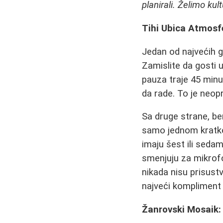
planirali. Želimo kul
Tihi Ubica Atmosf
Jedan od najvećih g
Zamislite da gosti 
pauza traje 45 min
da rade. To je neop
Sa druge strane, be
samo jednom kratko
imaju šest ili seda
smenjuju za mikrof
nikada nisu prisustv
najveći kompliment 
Žanrovski Mosaik: