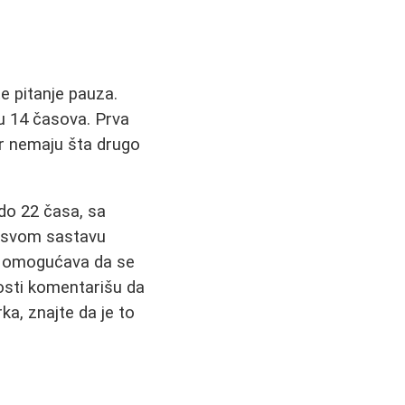
e pitanje pauza.
 u 14 časova. Prva
er nemaju šta drugo
 do 22 časa, sa
u svom sastavu
a omogućava da se
osti komentarišu da
rka, znajte da je to