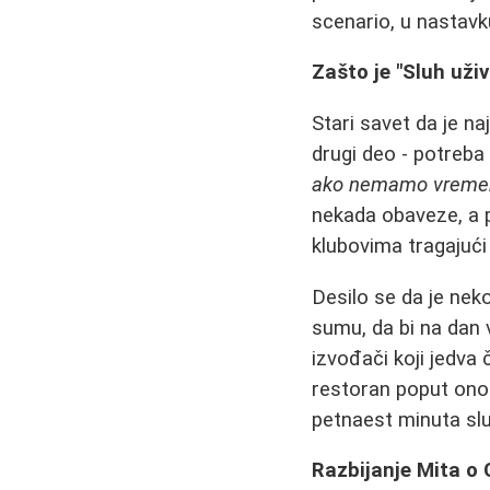
scenario, u nastavku
Zašto je "Sluh uži
Stari savet da je na
drugi deo - potreba
ako nemamo vremena
nekada obaveze, a 
klubovima tragajuć
Desilo se da je ne
sumu, da bi na dan 
izvođači koji jedva 
restoran poput ono
petnaest minuta slu
Razbijanje Mita o 