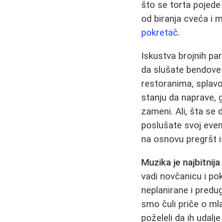
što se torta pojede
od biranja cveća i m
pokretač
.
Iskustva brojnih pa
da slušate bendove 
restoranima, splavo
stanju da naprave, 
zameni. Ali, šta se
poslušate svoj eve
na osnovu pregršt 
Muzika je najbitnija
vadi novčanicu i po
neplanirane i predug
smo čuli priče o ml
poželeli da ih udal