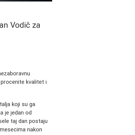
an Vodič za
 nezaboravnu
rocenite kvalitet i
alja koji su ga
ka je jedan od
ele taj dan postaju
ati mesecima nakon