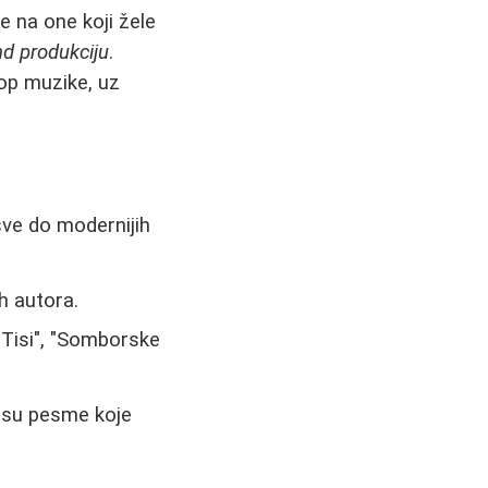
e na one koji žele
d produkciju
.
pop muzike, uz
sve do modernijih
h autora.
 Tisi", "Somborske
o su pesme koje