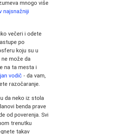
drazumeva mnogo više
v najsnažniji
iko večeri i odete
nastupe po
osferu koju su u
ta ne može da
e na ta mesta i
ljan vodič
- da vam,
ete razočaranje.
ju da neko iz stola
članovi benda prave
ude od poverenja. Svi
dnom trenutku
egnete takav