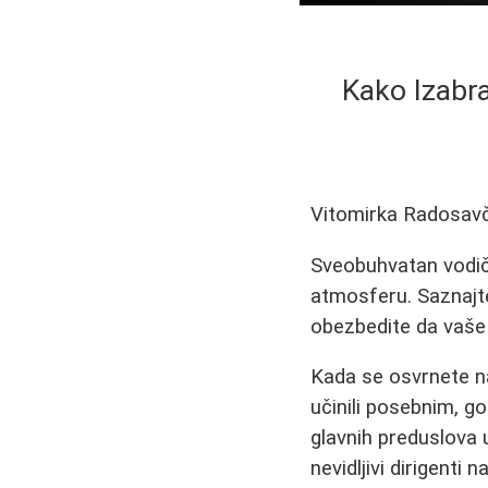
Kako Izabr
Vitomirka Radosav
Sveobuhvatan vodič 
atmosferu. Saznajte
obezbedite da vaše 
Kada se osvrnete na
učinili posebnim, go
glavnih preduslova
nevidljivi dirigent