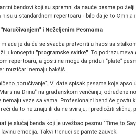
antni bendovi koji su spremni da nauče pesme po želj
 nisu u standardnom repertoaru - bilo da je to Omnia il
sa "Naručivanjem" i Neželjenim Pesmama
 mlade je da će se svadba pretvoriti u haos sa stalko
eži u konceptu
"programske svirke"
. To podrazumeva 
m repertoaru, a gosti ne mogu da priđu i "plate" pes
 jer muzičari nemaju bakšiš.
aničeno poručivanje". Vi date spisak pesama koje apsolu
, "Mars na Drinu" na građanskom venčanju, određene
je nemaju veze sa vama. Profesionalni bend će gostu ko
 reći da to ne znaju ili da ne sviraju, i predložiti sličnu, 
at je slučaj benda koji je uvežbao pesmu "Time to Say
o lavinu emocija. Takvi trenuci se pamte zauvek.