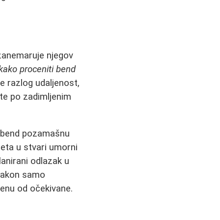
o zanemaruje njegov
kako proceniti bend
je razlog udaljenost,
te po zadimljenim
io bend pozamašnu
neta u stvari umorni
lanirani odlazak u
 Nakon samo
 cenu od očekivane.