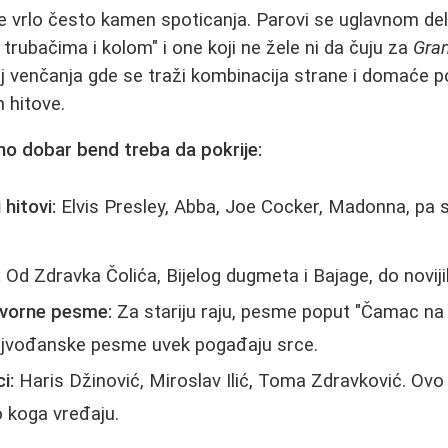
je vrlo često kamen spoticanja. Parovi se uglavnom del
trubačima i kolom" i one koji ne žele ni da čuju za
Gran
oj venčanja gde se traži kombinacija strane i domaće 
 hitove.
no dobar bend treba da pokrije:
 hitovi:
Elvis Presley, Abba, Joe Cocker, Madonna, pa 
:
Od Zdravka Čolića, Bijelog dugmeta i Bajage, do noviji
zvorne pesme:
Za stariju raju, pesme poput "Čamac na
 vojvođanske pesme uvek pogađaju srce.
i:
Haris Džinović, Miroslav Ilić, Toma Zdravković. Ov
o koga vređaju.