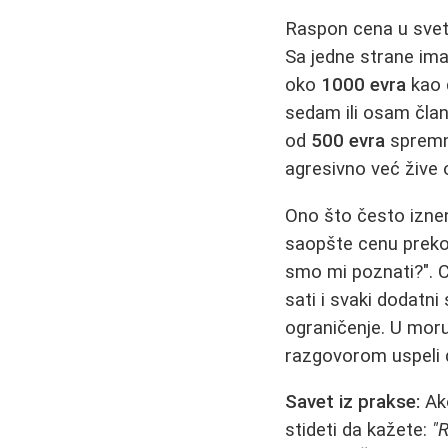
Raspon cena u svetu
Sa jedne strane ima
oko
1000 evra
kao 
sedam ili osam člano
od
500 evra
spremni
agresivno već žive 
Ono što često iznen
saopšte cenu preko 
smo mi poznati?". C
sati i svaki dodatni
ograničenje. U moru
razgovorom uspeli d
Savet iz prakse:
Ako
stideti da kažete:
"