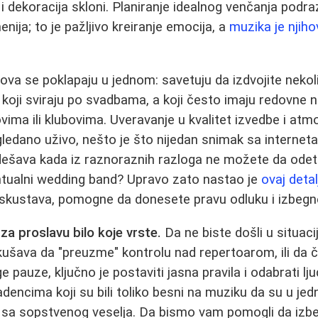
 i dekoracija skloni. Planiranje idealnog venčanja po
enija; to je pažljivo kreiranje emocija, a
muzika je njiho
rova se poklapaju u jednom: savetuju da izdvojite nekol
koji sviraju po svadbama, a koji često imaju redovne 
vima ili klubovima. Uveravanje u kvalitet izvedbe i atm
gledano uživo, nešto je što nijedan snimak sa interne
 dešava kada iz raznoraznih razloga ne možete da odet
ntualni wedding band? Upravo zato nastao je
ovaj deta
iskustava, pomogne da donesete pravu odluku i izbegn
 za proslavu bilo koje vrste.
Da ne biste došli u situaci
kušava da "preuzme" kontrolu nad repertoarom, ili da 
e pauze, ključno je postaviti jasna pravila i odabrati lj
adencima koji su bili toliko besni na muziku da su u je
je sa sopstvenog veselja. Da bismo vam pomogli da izb