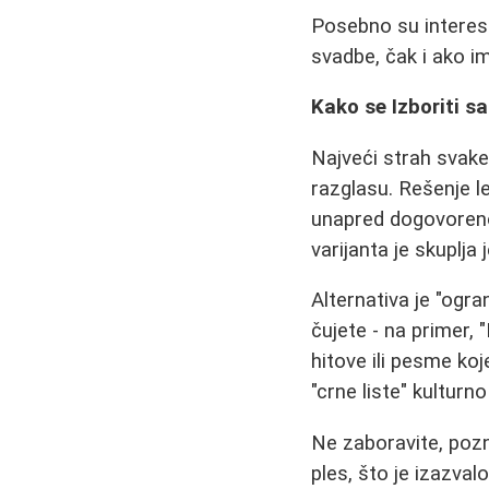
Posebno su interes
svadbe, čak i ako im
Kako se Izboriti 
Najveći strah svake
razglasu. Rešenje l
unapred dogovoreno
varijanta je skuplja
Alternativa je "ogr
čujete - na primer
hitove ili pesme ko
"crne liste" kulturno
Ne zaboravite, pozn
ples, što je izazval