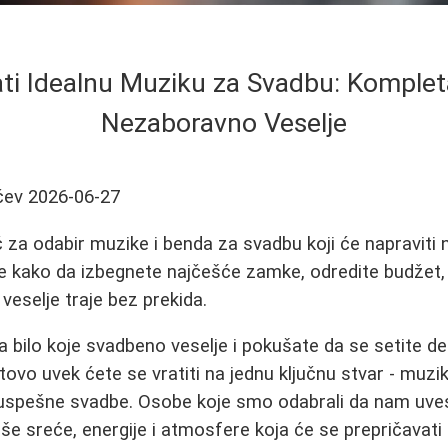
ati Idealnu Muziku za Svadbu: Komplet
Nezaboravno Veselje
čev
2026-06-27
za odabir muzike i benda za svadbu koji će napraviti
 kako da izbegnete najčešće zamke, odredite budžet, p
veselje traje bez prekida.
 bilo koje svadbeno veselje i pokušate da se setite det
tovo uvek ćete se vratiti na jednu ključnu stvar - muzi
 uspešne svadbe. Osobe koje smo odabrali da nam uves
i naše sreće, energije i atmosfere koja će se prepričav