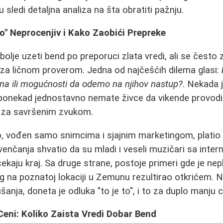
 sledi detaljna analiza na šta obratiti pažnju.
vo" Neprocenjiv i Kako Zaobići Prepreke
jbolje uzeti bend po preporuci zlata vredi, ali se čest
 za ličnom proverom. Jedna od najčešćih dilema glasi:
 ili mogućnosti da odemo na njihov nastup?
. Nekada 
ponekad jednostavno nemate živce da vikende provodi
i za savršenim zvukom.
ko, vođen samo snimcima i sjajnim marketingom, plat
venčanja shvatio da su mladi i veseli muzičari sa inter
čekaju kraj. Sa druge strane, postoje primeri gde je nep
g na poznatoj lokaciji u Zemunu rezultirao otkrićem.
šanja, doneta je odluka "to je to", i to za duplo manju
Ceni: Koliko Zaista Vredi Dobar Bend