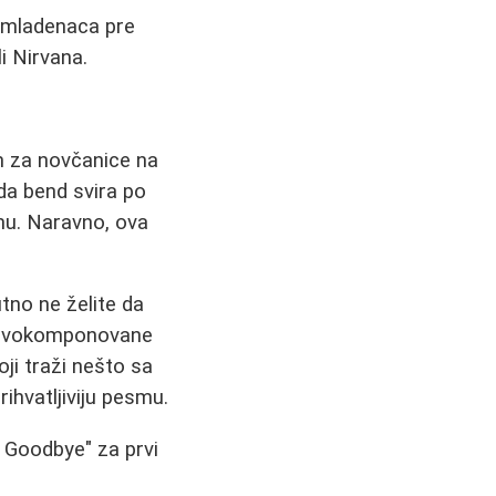
i mladenaca pre
i Nirvana.
m za novčanice na
da bend svira po
mu. Naravno, ova
tno ne želite da
 novokomponovane
ji traži nešto sa
prihvatljiviju pesmu.
 Goodbye" za prvi