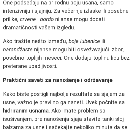
One podsećaju na prirodnu boju usana, samo
intenzivniju i sjajniju. Za večernje izlaske ili posebne
prilike,
crvene
i
bordo
nijanse mogu dodati
dramatičnosti vašem izgledu.
Ako tražite nešto između,
boje lubenice
ili
narandžaste
nijanse mogu biti osvežavajući izbor,
posebno toplijih meseci. One dodaju toplinu licu bez
preterane upadljivosti.
Praktični saveti za nanošenje i održavanje
Kako biste postigli najbolje rezultate sa sjajem za
usne, važno je pravilno ga naneti. Uvek počnite sa
hidriranim usnama
. Ako imate problem sa
isušivanjem, pre nanošenja sjaja stavite tanki sloj
balzama za usne i sačekajte nekoliko minuta da se