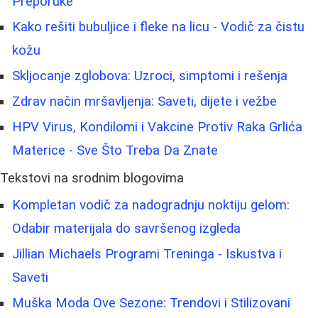
Preporuke
Kako rešiti bubuljice i fleke na licu - Vodič za čistu
kožu
Skljocanje zglobova: Uzroci, simptomi i rešenja
Zdrav način mršavljenja: Saveti, dijete i vežbe
HPV Virus, Kondilomi i Vakcine Protiv Raka Grlića
Materice - Sve Što Treba Da Znate
Tekstovi na srodnim blogovima
Kompletan vodič za nadogradnju noktiju gelom:
Odabir materijala do savršenog izgleda
Jillian Michaels Programi Treninga - Iskustva i
Saveti
Muška Moda Ove Sezone: Trendovi i Stilizovani