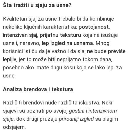
Šta tražiti u sjaju za usne?
Kvalitetan sjaj za usne trebalo bi da kombinuje
nekoliko ključnih karakteristika:
postojanost
,
intenzivan sjaj
,
prijatnu teksturu
koja ne isušuje
usne i, naravno,
lep izgled na usnama
. Mnogi
korisnici ističu da je važno i da sjaj
ne bude previše
lepljiv
, jer to može biti neprijatno tokom dana,
posebno ako imate dugu kosu koja se lako lepi za
usne.
Analiza brendova i tekstura
Različiti brendovi nude različita iskustva. Neki
sjajevi su poznati po svojoj
gustini
i
intenzivnom
sjaju
, dok drugi pružaju
prirodniji izgled
sa blagim
odsjajem.