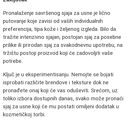
Pronalaženje savršenog sjaja za usne je lično
putovanje koje zavisi od vaših individualnih
preferencija, tipa kože i željenog izgleda. Bilo da
tražite intenzivno sjajan, postojan sjaj za posebne
prilike ili prirodan sjaj za svakodnevnu upotrebu, na
tržištu postoji proizvod koji će zadovoljiti vaše
potrebe.
Ključ je u eksperimentisanju. Nemojte se bojati
isprobati različite brendove i teksture dok ne
pronađete onaj koji će vas oduševiti. Srećom, uz
toliko izbora dostupnih danas, svako može pronaći
sjaj za usne koji će mu postati omiljeni dodatak u
kozmetičkoj torbi.