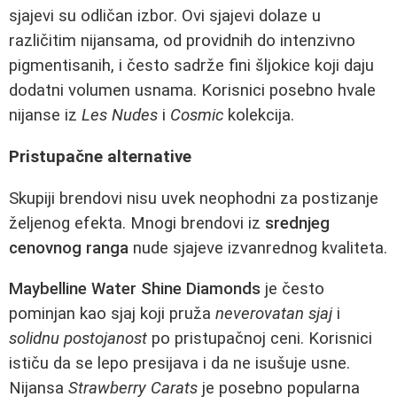
sjajevi su odličan izbor. Ovi sjajevi dolaze u
različitim nijansama, od providnih do intenzivno
pigmentisanih, i često sadrže fini šljokice koji daju
dodatni volumen usnama. Korisnici posebno hvale
nijanse iz
Les Nudes
i
Cosmic
kolekcija.
Pristupačne alternative
Skupiji brendovi nisu uvek neophodni za postizanje
željenog efekta. Mnogi brendovi iz
srednjeg
cenovnog ranga
nude sjajeve izvanrednog kvaliteta.
Maybelline Water Shine Diamonds
je često
pominjan kao sjaj koji pruža
neverovatan sjaj
i
solidnu postojanost
po pristupačnoj ceni. Korisnici
ističu da se lepo presijava i da ne isušuje usne.
Nijansa
Strawberry Carats
je posebno popularna