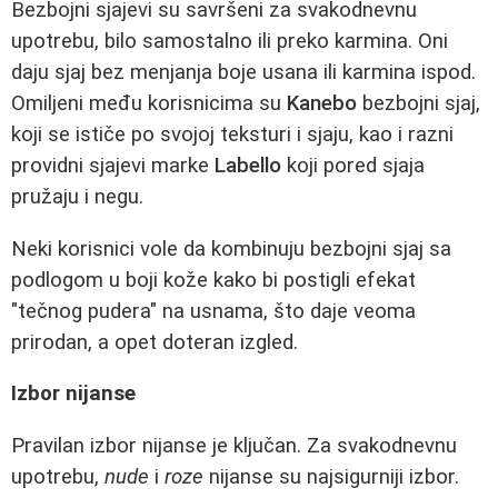
Bezbojni sjajevi su savršeni za svakodnevnu
upotrebu, bilo samostalno ili preko karmina. Oni
daju sjaj bez menjanja boje usana ili karmina ispod.
Omiljeni među korisnicima su
Kanebo
bezbojni sjaj,
koji se ističe po svojoj teksturi i sjaju, kao i razni
providni sjajevi marke
Labello
koji pored sjaja
pružaju i negu.
Neki korisnici vole da kombinuju bezbojni sjaj sa
podlogom u boji kože kako bi postigli efekat
"tečnog pudera" na usnama, što daje veoma
prirodan, a opet doteran izgled.
Izbor nijanse
Pravilan izbor nijanse je ključan. Za svakodnevnu
upotrebu,
nude
i
roze
nijanse su najsigurniji izbor.