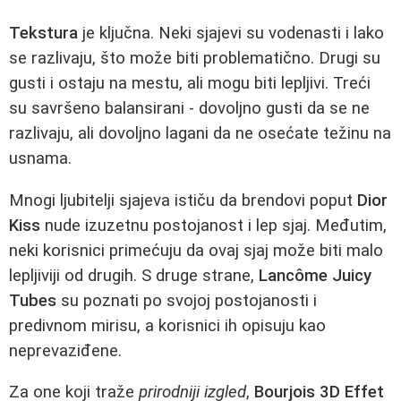
Tekstura
je ključna. Neki sjajevi su vodenasti i lako
se razlivaju, što može biti problematično. Drugi su
gusti i ostaju na mestu, ali mogu biti lepljivi. Treći
su savršeno balansirani - dovoljno gusti da se ne
razlivaju, ali dovoljno lagani da ne osećate težinu na
usnama.
Mnogi ljubitelji sjajeva ističu da brendovi poput
Dior
Kiss
nude izuzetnu postojanost i lep sjaj. Međutim,
neki korisnici primećuju da ovaj sjaj može biti malo
lepljiviji od drugih. S druge strane,
Lancôme Juicy
Tubes
su poznati po svojoj postojanosti i
predivnom mirisu, a korisnici ih opisuju kao
neprevaziđene.
Za one koji traže
prirodniji izgled
,
Bourjois 3D Effet