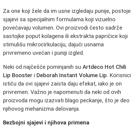
Za one koji žele da im usne izgledaju punije, postoje
sjajevi sa specijalnim formulama koji vizuelno
povećavaju volumen. Ovi proizvodi često sadrže
sastojke poput kolagena ili ekstrakta papričice koji
stimulišu mikrocirkulaciju, dajući usnama
privremeno uvećan i puniji izgled.
Neki od najčešće pominjanih su
Artdeco Hot Chili
Lip Booster
i
Deborah Instant Volume Lip
. Korisnici
ističu da ovi sjajevi zaista daju efekat, iako je on
privremen. Važno je napomenuti da neki od ovih
proizvoda mogu izazvati blago peckanje, što je deo
njihovog mehanizma delovanja.
Bezbojni sjajevi i njihova primena