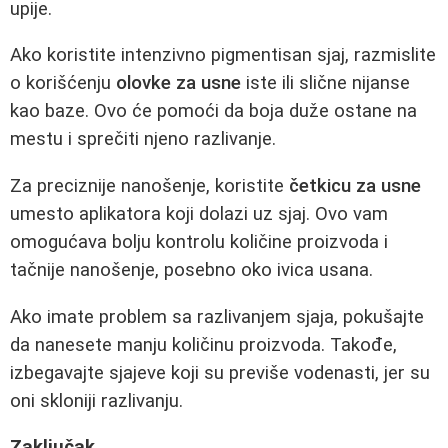
upije.
Ako koristite intenzivno pigmentisan sjaj, razmislite
o korišćenju
olovke za usne
iste ili slične nijanse
kao baze. Ovo će pomoći da boja duže ostane na
mestu i sprečiti njeno razlivanje.
Za preciznije nanošenje, koristite
četkicu za usne
umesto aplikatora koji dolazi uz sjaj. Ovo vam
omogućava bolju kontrolu količine proizvoda i
tačnije nanošenje, posebno oko ivica usana.
Ako imate problem sa razlivanjem sjaja, pokušajte
da nanesete manju količinu proizvoda. Takođe,
izbegavajte sjajeve koji su previše vodenasti, jer su
oni skloniji razlivanju.
Zaključak