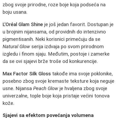
zbog svoje prirodne, roze boje koja podseća na
boju usana.
L'Oréal Glam Shine
je još jedan favorit. Dostupan je
u brojnim nijansama, od providnih do intenzivno
pigmentisanih. Neki korisnici primećuju da se
Natural Glow
serija izdvaja po svom prirodnom
izgledu i finom sjaju. Međutim, postoje i zamerke
da se ovi sjajevi brže troše od konkurencije.
Max Factor Silk Gloss
takođe ima svoje poklonike,
posebno zbog svoje kremaste teksture koja neguje
usne. Nijansa
Peach Glow
je hvaljena zbog svoje
univerzalne, tople boje koja pristaje većini tonova
kože.
Sjajevi sa efektom povećanja volumena