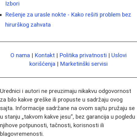
Izbori
Rešenje za urasle nokte - Kako rešiti problem bez
hirurškog zahvata
O nama
|
Kontakt
|
Politika privatnosti
|
Uslovi
korišćenja
|
Marketinški servisi
Urednici i autori ne preuzimaju nikakvu odgovornost
za bilo kakve greške ili propuste u sadržaju ovog
sajta. Informacije sadržane na ovom sajtu pružaju se
u stanju „takvom kakve jesu“, bez garancija u pogledu
njihove potpunosti, tačnosti, korisnosti ili
blagovremenosti.