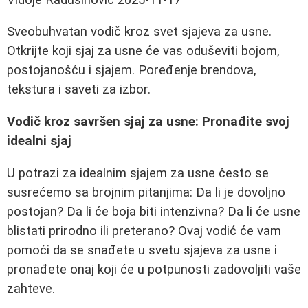
Sveobuhvatan vodič kroz svet sjajeva za usne.
Otkrijte koji sjaj za usne će vas oduševiti bojom,
postojanošću i sjajem. Poređenje brendova,
tekstura i saveti za izbor.
Vodič kroz savršen sjaj za usne: Pronađite svoj
idealni sjaj
U potrazi za idealnim sjajem za usne često se
susrećemo sa brojnim pitanjima: Da li je dovoljno
postojan? Da li će boja biti intenzivna? Da li će usne
blistati prirodno ili preterano? Ovaj vodić će vam
pomoći da se snađete u svetu sjajeva za usne i
pronađete onaj koji će u potpunosti zadovoljiti vaše
zahteve.