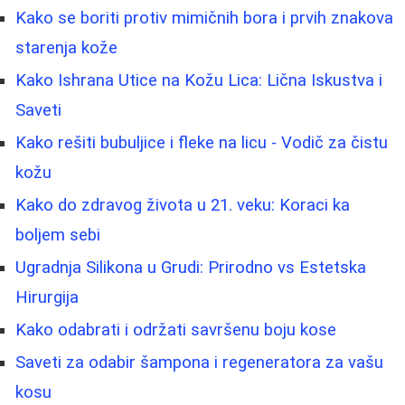
Kako se boriti protiv mimičnih bora i prvih znakova
starenja kože
Kako Ishrana Utice na Kožu Lica: Lična Iskustva i
Saveti
Kako rešiti bubuljice i fleke na licu - Vodič za čistu
kožu
Kako do zdravog života u 21. veku: Koraci ka
boljem sebi
Ugradnja Silikona u Grudi: Prirodno vs Estetska
Hirurgija
Kako odabrati i održati savršenu boju kose
Saveti za odabir šampona i regeneratora za vašu
kosu