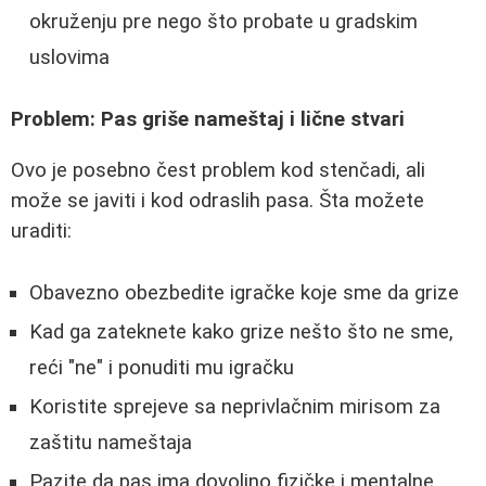
okruženju pre nego što probate u gradskim
uslovima
Problem: Pas griše nameštaj i lične stvari
Ovo je posebno čest problem kod stenčadi, ali
može se javiti i kod odraslih pasa. Šta možete
uraditi:
Obavezno obezbedite igračke koje sme da grize
Kad ga zateknete kako grize nešto što ne sme,
reći "ne" i ponuditi mu igračku
Koristite sprejeve sa neprivlačnim mirisom za
zaštitu nameštaja
Pazite da pas ima dovoljno fizičke i mentalne