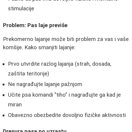
stimulacije
Problem: Pas laje previše
Prekomerno lajanje može biti problem za vas i vaše
komšije. Kako smanjiti lajanje:
Prvo utvrdite razlog lajanja (strah, dosada,
zaštita teritorije)
Ne nagrađujte lajanje pažnjom
Učite psa komandi "tiho" i nagrađujte ga kad je
miran
Obavezno obezbedite dovoljno fizičke aktivnosti
Dresura pasa po uzrastu