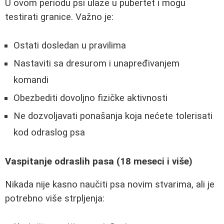
U ovom periodu psi ulaze u pubertet i mogu
testirati granice. Važno je:
Ostati dosledan u pravilima
Nastaviti sa dresurom i unapređivanjem
komandi
Obezbediti dovoljno fizičke aktivnosti
Ne dozvoljavati ponašanja koja nećete tolerisati
kod odraslog psa
Vaspitanje odraslih pasa (18 meseci i više)
Nikada nije kasno naučiti psa novim stvarima, ali je
potrebno više strpljenja: