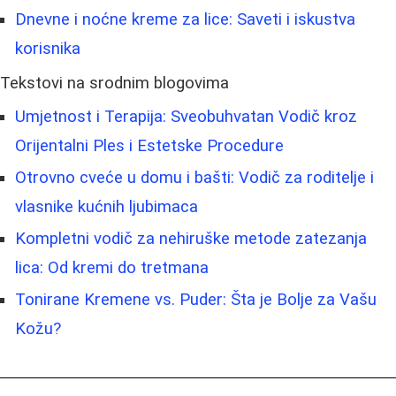
Dnevne i noćne kreme za lice: Saveti i iskustva
korisnika
Tekstovi na srodnim blogovima
Umjetnost i Terapija: Sveobuhvatan Vodič kroz
Orijentalni Ples i Estetske Procedure
Otrovno cveće u domu i bašti: Vodič za roditelje i
vlasnike kućnih ljubimaca
Kompletni vodič za nehiruške metode zatezanja
lica: Od kremi do tretmana
Tonirane Kremene vs. Puder: Šta je Bolje za Vašu
Kožu?