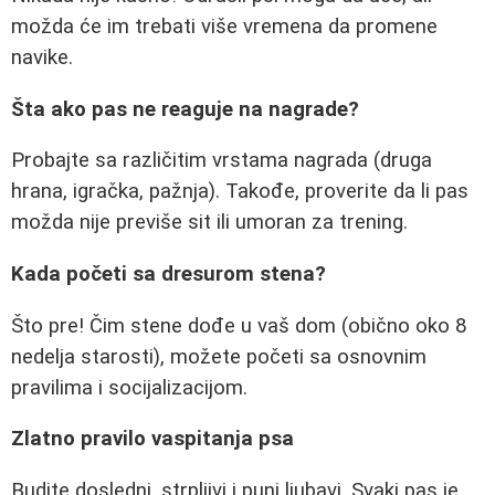
možda će im trebati više vremena da promene
navike.
Šta ako pas ne reaguje na nagrade?
Probajte sa različitim vrstama nagrada (druga
hrana, igračka, pažnja). Takođe, proverite da li pas
možda nije previše sit ili umoran za trening.
Kada početi sa dresurom stena?
Što pre! Čim stene dođe u vaš dom (obično oko 8
nedelja starosti), možete početi sa osnovnim
pravilima i socijalizacijom.
Zlatno pravilo vaspitanja psa
Budite dosledni, strpljivi i puni ljubavi. Svaki pas je