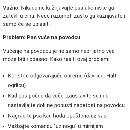
Važno:
Nikada ne kažnjavajte psa ako niste ga
zatekli u činu. Neće razumeti zašto ga kažnjavate i
samo će se uplašiti.
Problem: Pas vuče na povodcu
Vučenje na povodcu je ne samo neprijatno već
može biti i opasno. Kako rešiti ovaj problem:
Koristite odgovarajuću opremu (davilicu, Halti
ogrlicu)
Kad pas počne da vuče, zaustavite se i ne
nastavljajte dok ne popusti napetost na povodcu
Nagradite psa kad hoda opušteno uz vas
Vežbajte komandu "uz nogu" u mirnijem