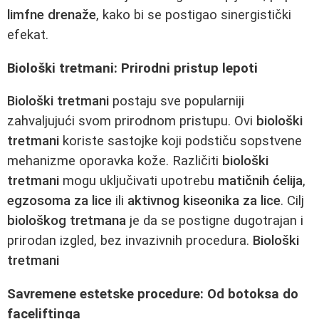
limfne drenaže
, kako bi se postigao sinergistički
efekat.
Biološki tretmani: Prirodni pristup lepoti
Biološki tretmani
postaju sve popularniji
zahvaljujući svom prirodnom pristupu. Ovi
biološki
tretmani
koriste sastojke koji podstiču sopstvene
mehanizme oporavka kože. Različiti
biološki
tretmani
mogu uključivati upotrebu
matičnih ćelija
,
egzosoma za lice
ili
aktivnog kiseonika za lice
. Cilj
biološkog tretmana
je da se postigne dugotrajan i
prirodan izgled, bez invazivnih procedura.
Biološki
tretmani
Savremene estetske procedure: Od botoksa do
faceliftinga