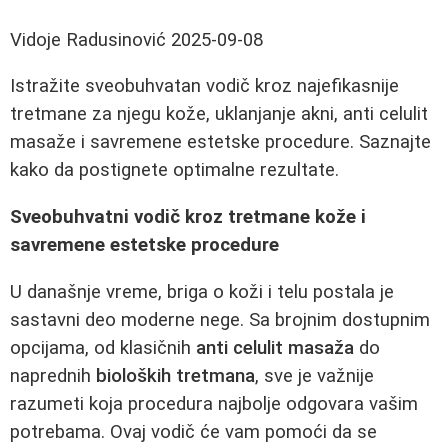
Vidoje Radusinović
2025-09-08
Istražite sveobuhvatan vodič kroz najefikasnije
tretmane za njegu kože, uklanjanje akni, anti celulit
masaže i savremene estetske procedure. Saznajte
kako da postignete optimalne rezultate.
Sveobuhvatni vodič kroz tretmane kože i
savremene estetske procedure
U današnje vreme, briga o koži i telu postala je
sastavni deo moderne nege. Sa brojnim dostupnim
opcijama, od klasičnih
anti celulit masaža
do
naprednih
bioloških tretmana
, sve je važnije
razumeti koja procedura najbolje odgovara vašim
potrebama. Ovaj vodič će vam pomoći da se