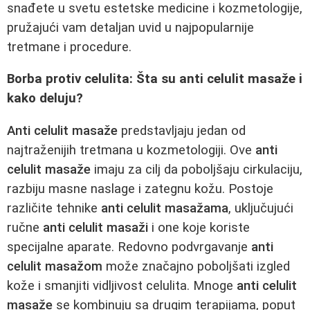
snađete u svetu estetske medicine i kozmetologije,
pružajući vam detaljan uvid u najpopularnije
tretmane i procedure.
Borba protiv celulita: Šta su anti celulit masaže i
kako deluju?
Anti celulit masaže
predstavljaju jedan od
najtraženijih tretmana u kozmetologiji. Ove
anti
celulit masaže
imaju za cilj da poboljšaju cirkulaciju,
razbiju masne naslage i zategnu kožu. Postoje
različite tehnike
anti celulit masažama
, uključujući
ručne
anti celulit masaži
i one koje koriste
specijalne aparate. Redovno podvrgavanje
anti
celulit masažom
može značajno poboljšati izgled
kože i smanjiti vidljivost celulita. Mnoge
anti celulit
masaže
se kombinuju sa drugim terapijama, poput