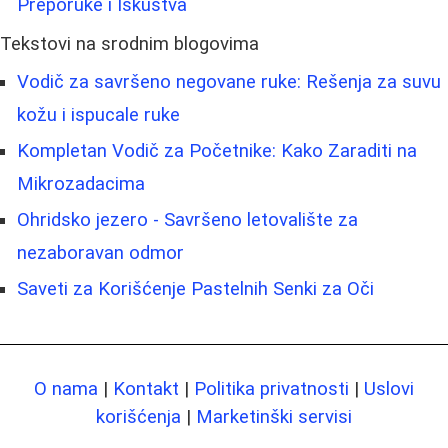
Preporuke i Iskustva
Tekstovi na srodnim blogovima
Vodič za savršeno negovane ruke: Rešenja za suvu
kožu i ispucale ruke
Kompletan Vodič za Početnike: Kako Zaraditi na
Mikrozadacima
Ohridsko jezero - Savršeno letovalište za
nezaboravan odmor
Saveti za Korišćenje Pastelnih Senki za Oči
O nama
|
Kontakt
|
Politika privatnosti
|
Uslovi
korišćenja
|
Marketinški servisi