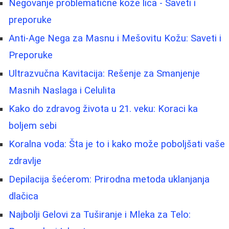
Negovanje problematične kože lica - Saveti i
preporuke
Anti-Age Nega za Masnu i Mešovitu Kožu: Saveti i
Preporuke
Ultrazvučna Kavitacija: Rešenje za Smanjenje
Masnih Naslaga i Celulita
Kako do zdravog života u 21. veku: Koraci ka
boljem sebi
Koralna voda: Šta je to i kako može poboljšati vaše
zdravlje
Depilacija šećerom: Prirodna metoda uklanjanja
dlačica
Najbolji Gelovi za Tuširanje i Mleka za Telo: