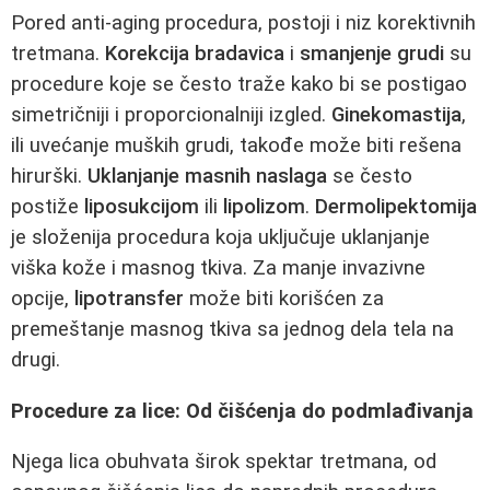
Pored anti-aging procedura, postoji i niz korektivnih
tretmana.
Korekcija bradavica
i
smanjenje grudi
su
procedure koje se često traže kako bi se postigao
simetričniji i proporcionalniji izgled.
Ginekomastija
,
ili uvećanje muških grudi, takođe može biti rešena
hirurški.
Uklanjanje masnih naslaga
se često
postiže
liposukcijom
ili
lipolizom
.
Dermolipektomija
je složenija procedura koja uključuje uklanjanje
viška kože i masnog tkiva. Za manje invazivne
opcije,
lipotransfer
može biti korišćen za
premeštanje masnog tkiva sa jednog dela tela na
drugi.
Procedure za lice: Od čišćenja do podmlađivanja
Njega lica obuhvata širok spektar tretmana, od