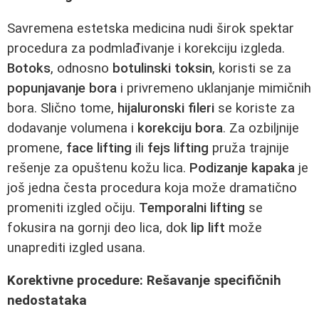
Savremena estetska medicina nudi širok spektar
procedura za podmlađivanje i korekciju izgleda.
Botoks
, odnosno
botulinski toksin
, koristi se za
popunjavanje bora
i privremeno uklanjanje mimičnih
bora. Slično tome,
hijaluronski fileri
se koriste za
dodavanje volumena i
korekciju bora
. Za ozbiljnije
promene,
face lifting
ili
fejs lifting
pruža trajnije
rešenje za opuštenu kožu lica.
Podizanje kapaka
je
još jedna česta procedura koja može dramatično
promeniti izgled očiju.
Temporalni lifting
se
fokusira na gornji deo lica, dok
lip lift
može
unaprediti izgled usana.
Korektivne procedure: Rešavanje specifičnih
nedostataka