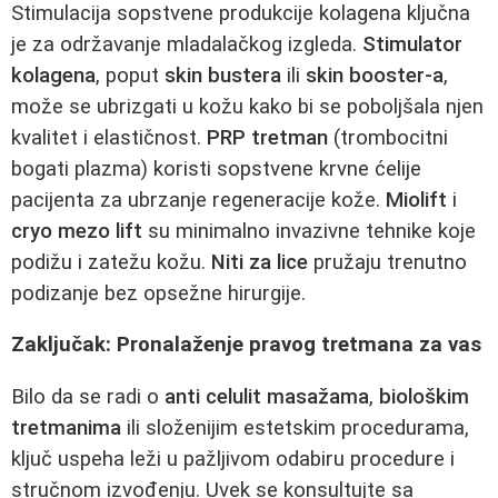
Stimulacija sopstvene produkcije kolagena ključna
je za održavanje mladalačkog izgleda.
Stimulator
kolagena
, poput
skin bustera
ili
skin booster-a
,
može se ubrizgati u kožu kako bi se poboljšala njen
kvalitet i elastičnost.
PRP tretman
(trombocitni
bogati plazma) koristi sopstvene krvne ćelije
pacijenta za ubrzanje regeneracije kože.
Miolift
i
cryo mezo lift
su minimalno invazivne tehnike koje
podižu i zatežu kožu.
Niti za lice
pružaju trenutno
podizanje bez opsežne hirurgije.
Zaključak: Pronalaženje pravog tretmana za vas
Bilo da se radi o
anti celulit masažama
,
biološkim
tretmanima
ili složenijim estetskim procedurama,
ključ uspeha leži u pažljivom odabiru procedure i
stručnom izvođenju. Uvek se konsultujte sa