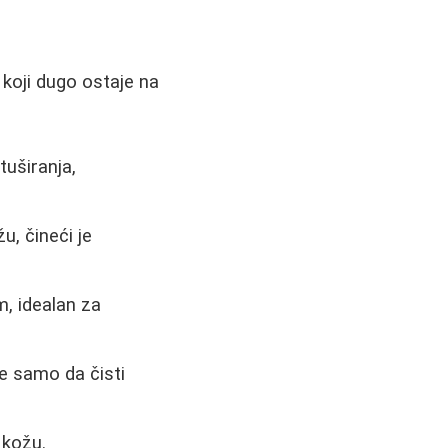
s koji dugo ostaje na
tuširanja,
žu, čineći je
m, idealan za
ne samo da čisti
 kožu.