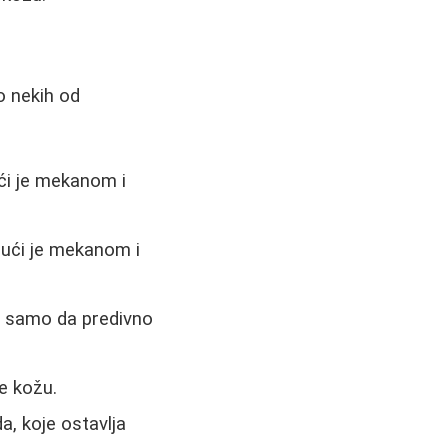
o nekih od
eći je mekanom i
ajući je mekanom i
e samo da predivno
e kožu.
, koje ostavlja