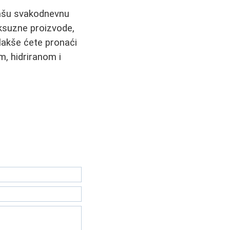
vašu svakodnevnu
luksuzne proizvode,
 lakše ćete pronaći
m, hidriranom i