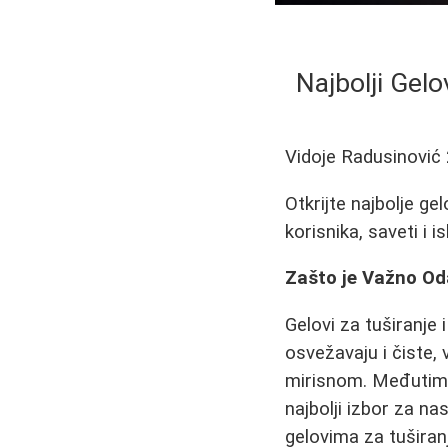
Najbolji Gelo
Vidoje Radusinović
Otkrijte najbolje ge
korisnika, saveti i 
Zašto je Važno Oda
Gelovi za tuširanje
osvežavaju i čiste, 
mirisnom. Međutim, s
najbolji izbor za n
gelovima za tuširanj