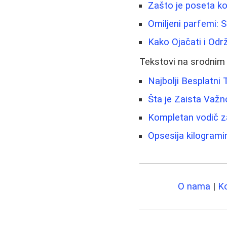
Zašto je poseta k
Omiljeni parfemi: S
Kako Ojačati i Održ
Tekstovi na srodnim
Najbolji Besplatni 
Šta je Zaista Važno
Kompletan vodič za
Opsesija kilogram
O nama
|
K