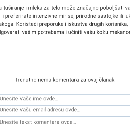
a tuširanje i mleka za telo može značajno poboljšati 
li preferirate intenzivne mirise, prirodne sastojke ili 
akoga. Koristeći preporuke i iskustva drugih korisnika,
dgovarati vašim potrebama i učiniti vašu kožu mekano
Trenutno nema komentara za ovaj članak.