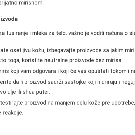
rijatno mirisnom.
oizvoda
a tuširanje i mleka za telo, važno je voditi računa o s
ate osetljivu kožu, izbegavajte proizvode sa jakim mir
o toga, koristite neutralne proizvode bez mirisa.
miris koji vam odgovara i koji će vas opuštati tokom i n
erite da li proizvod sadrži sastojke koji hidriraju i neg
o ulje ili shea puter.
testirajte proizvod na manjem delu kože pre upotrebe, 
 reakcije.