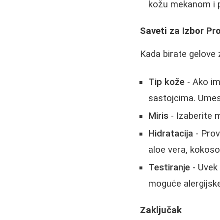
kožu mekanom i p
Saveti za Izbor Pr
Kada birate gelove z
Tip kože
- Ako im
sastojcima. Umest
Miris
- Izaberite 
Hidratacija
- Prov
aloe vera, kokosov
Testiranje
- Uvek 
moguće alergijske
Zaključak