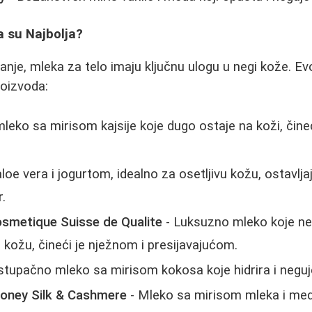
a su Najbolja?
ranje, mleka za telo imaju ključnu ulogu u negi kože. Ev
roizvoda:
mleko sa mirisom kajsije koje dugo ostaje na koži, čin
loe vera i jogurtom, idealno za osetljivu kožu, ostavlj
r.
osmetique Suisse de Qualite
- Luksuzno mleko koje n
e kožu, čineći je nježnom i presijavajućom.
stupačno mleko sa mirisom kokosa koje hidrira i neguj
Honey Silk & Cashmere
- Mleko sa mirisom mleka i meda