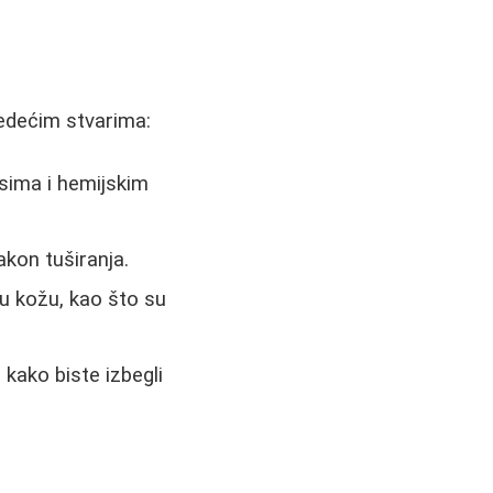
ledećim stvarima:
isima i hemijskim
akon tuširanja.
uju kožu, kao što su
kako biste izbegli