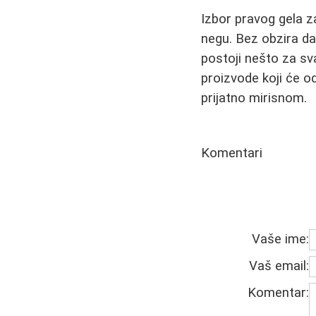
Izbor pravog gela z
negu. Bez obzira da 
postoji nešto za sv
proizvode koji će o
prijatno mirisnom.
Komentari
Vaše ime:
Vaš email:
Komentar: