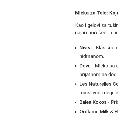
Mleka za Telo: Koj
Kao i gelovi za tuši
najpreporučenijih p
Nivea
- Klasično 
hidriranom.
Dove
- Mleko sa a
prijatnom na dodi
Les Naturelles C
mirisi već i neguj
Balea Kokos
- Pri
Oriflame Milk & 