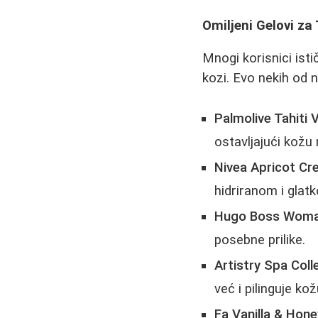
Omiljeni Gelovi za
Mnogi korisnici isti
kozi. Evo nekih od n
Palmolive Tahiti V
ostavljajući kožu
Nivea Apricot C
hidriranom i glat
Hugo Boss Wom
posebne prilike.
Artistry Spa Coll
već i pilinguje kož
Fa Vanilla & Hone