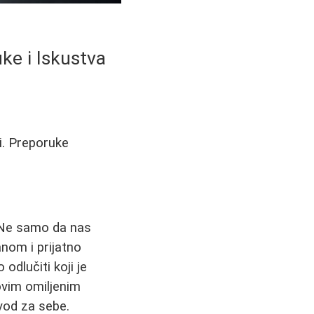
uke i Iskustva
zi. Preporuke
. Ne samo da nas
anom i prijatno
odlučiti koji je
ovim omiljenim
zvod za sebe.