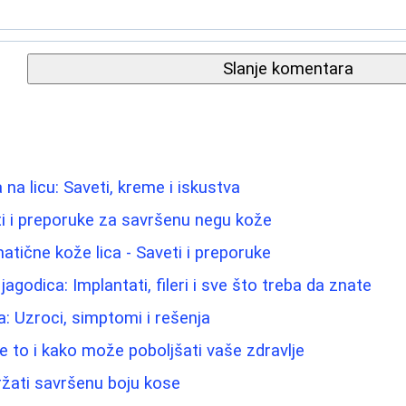
Slanje komentara
a na licu: Saveti, kreme i iskustva
eti i preporuke za savršenu negu kože
tične kože lica - Saveti i preporuke
jagodica: Implantati, fileri i sve što treba da znate
a: Uzroci, simptomi i rešenja
e to i kako može poboljšati vaše zdravlje
ržati savršenu boju kose