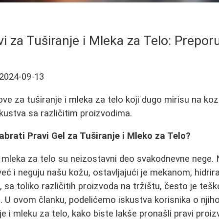
vi za Tuširanje i Mleka za Telo: Prepor
2024-09-13
love za tuširanje i mleka za telo koji dugo mirisu na ko
iskustva sa različitim proizvodima.
brati Pravi Gel za Tuširanje i Mleko za Telo?
 i mleka za telo su neizostavni deo svakodnevne nege
već i neguju našu kožu, ostavljajući je mekanom, hidrir
a toliko različitih proizvoda na tržištu, često je teško 
as. U ovom članku, podelićemo iskustva korisnika o njih
e i mleku za telo, kako biste lakše pronašli pravi proi