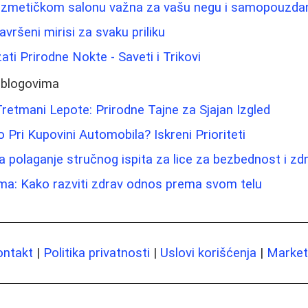
ozmetičkom salonu važna za vašu negu i samopouzda
avršeni mirisi za svaku priliku
ati Prirodne Nokte - Saveti i Trikovi
 blogovima
Tretmani Lepote: Prirodne Tajne za Sjajan Izgled
 Pri Kupovini Automobila? Iskreni Prioriteti
 polaganje stručnog ispita za lice za bezbednost i zdr
ima: Kako razviti zdrav odnos prema svom telu
ontakt
|
Politika privatnosti
|
Uslovi korišćenja
|
Marketi