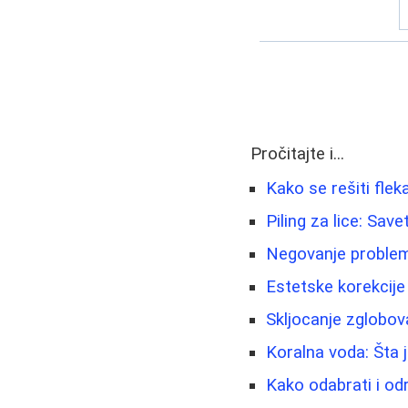
Pročitajte i...
Kako se rešiti flek
Piling za lice: Sav
Negovanje problema
Estetske korekcije 
Skljocanje zglobov
Koralna voda: Šta j
Kako odabrati i od