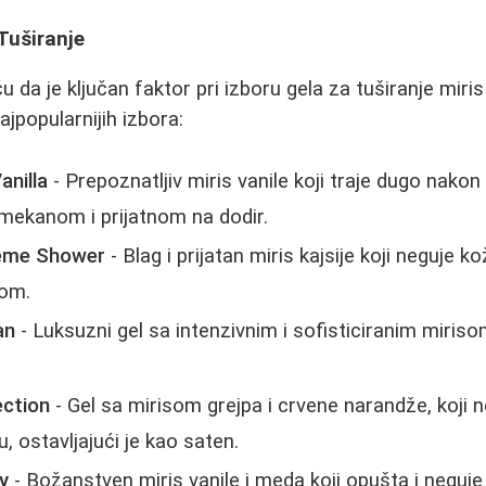
 Tuširanje
ču da je ključan faktor pri izboru gela za tuširanje miri
ajpopularnijih izbora:
anilla
- Prepoznatljiv miris vanile koji traje dugo nakon 
 mekanom i prijatnom na dodir.
reme Shower
- Blag i prijatan miris kajsije koji neguje ko
kom.
an
- Luksuzni gel sa intenzivnim i sofisticiranim miriso
ection
- Gel sa mirisom grejpa i crvene narandže, koji 
u, ostavljajući je kao saten.
y
- Božanstven miris vanile i meda koji opušta i neguje