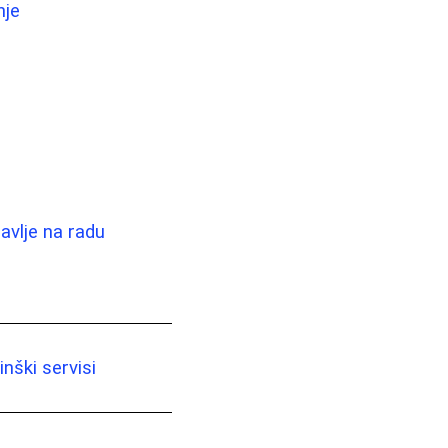
nje
avlje na radu
nški servisi