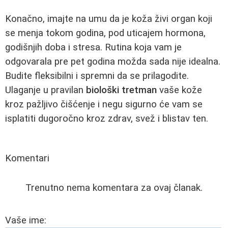
Konačno, imajte na umu da je koža živi organ koji
se menja tokom godina, pod uticajem hormona,
godišnjih doba i stresa. Rutina koja vam je
odgovarala pre pet godina možda sada nije idealna.
Budite fleksibilni i spremni da se prilagodite.
Ulaganje u pravilan
biološki tretman
vaše kože
kroz pažljivo čišćenje i negu sigurno će vam se
isplatiti dugoročno kroz zdrav, svež i blistav ten.
Komentari
Trenutno nema komentara za ovaj članak.
Vaše ime: