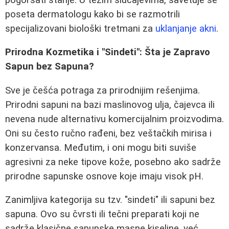
poseta dermatologu kako bi se razmotrili
specijalizovani biološki tretmani za
uklanjanje akni
.
Prirodna Kozmetika i "Sindeti": Šta je Zapravo
Sapun bez Sapuna?
Sve je češća potraga za prirodnijim rešenjima.
Prirodni sapuni na bazi maslinovog ulja, čajevca ili
nevena nude alternativu komercijalnim proizvodima.
Oni su često ručno rađeni, bez veštačkih mirisa i
konzervansa. Međutim, i oni mogu biti suviše
agresivni za neke tipove kože, posebno ako sadrže
prirodne sapunske osnove koje imaju visok pH.
Zanimljiva kategorija su tzv. "sindeti" ili sapuni bez
sapuna. Ovo su čvrsti ili tečni preparati koji ne
sadrže klasične sapunske masne kiseline, već