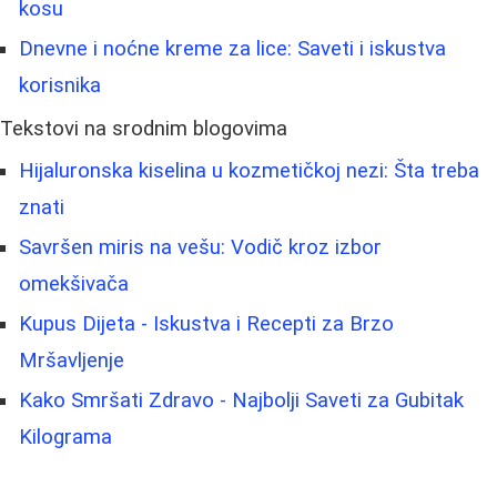
kosu
Dnevne i noćne kreme za lice: Saveti i iskustva
korisnika
Tekstovi na srodnim blogovima
Hijaluronska kiselina u kozmetičkoj nezi: Šta treba
znati
Savršen miris na vešu: Vodič kroz izbor
omekšivača
Kupus Dijeta - Iskustva i Recepti za Brzo
Mršavljenje
Kako Smršati Zdravo - Najbolji Saveti za Gubitak
Kilograma