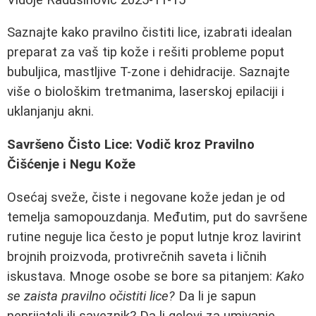
Saznajte kako pravilno čistiti lice, izabrati idealan
preparat za vaš tip kože i rešiti probleme poput
bubuljica, mastljive T-zone i dehidracije. Saznajte
više o biološkim tretmanima, laserskoj epilaciji i
uklanjanju akni.
Savršeno Čisto Lice: Vodič kroz Pravilno
Čišćenje i Negu Kože
Osećaj sveže, čiste i negovane kože jedan je od
temelja samopouzdanja. Međutim, put do savršene
rutine neguje lica često je poput lutnje kroz lavirint
brojnih proizvoda, protivrečnih saveta i ličnih
iskustava. Mnoge osobe se bore sa pitanjem:
Kako
se zaista pravilno očistiti lice?
Da li je sapun
neprijatelj ili saveznik? Da li gelovi za umivanje