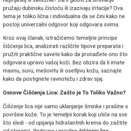
pružaju dubinsku čistoću ili izazivaju iritacije? Ova
tema je toliko lična i individualna da se čini kako ne
postoji univerzalni odgovor koji odgovara svima.
Kroz ovaj članak, istražićemo temeljne principe
čišćenja lica, analizirati različite tipove preparata i
pružiti praktične savete kako da pronađete ono što
odgovara upravo vašoj koži. Bez obzira da li imate
masnu, suvu, mešovitu ili osetljivu kožu, saznajte
kako da postignete ravnotežu i zdrav sjaj.
Osnove Čišćenja Lica: Zašto je To Toliko Važno?
Čišćenje lica nije samo uklanjanje šminke i prašine s
površine kože. To je temeljni korak koji utiče na sve
što sledi - od upijanja hidratantnih krema do zaštite
od starenja. Redovno i pravilno
čišćenje lica