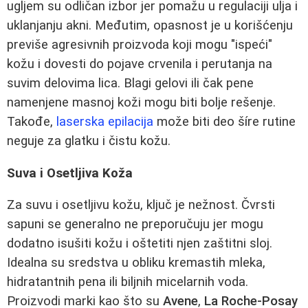
ugljem su odličan izbor jer pomažu u regulaciji ulja i
uklanjanju akni. Međutim, opasnost je u korišćenju
previše agresivnih proizvoda koji mogu "ispeći"
kožu i dovesti do pojave crvenila i perutanja na
suvim delovima lica. Blagi gelovi ili čak pene
namenjene masnoj koži mogu biti bolje rešenje.
Takođe,
laserska epilacija
može biti deo šíre rutine
neguje za glatku i čistu kožu.
Suva i Osetljiva Koža
Za suvu i osetljivu kožu, ključ je nežnost. Čvrsti
sapuni se generalno ne preporučuju jer mogu
dodatno isušiti kožu i oštetiti njen zaštitni sloj.
Idealna su sredstva u obliku kremastih mleka,
hidratantnih pena ili biljnih micelarnih voda.
Proizvodi marki kao što su
Avene
,
La Roche-Posay