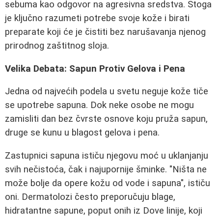
sebuma kao odgovor na agresivna sredstva. Stoga
je ključno razumeti potrebe svoje kože i birati
preparate koji će je čistiti bez narušavanja njenog
prirodnog zaštitnog sloja.
Velika Debata: Sapun Protiv Gelova i Pena
Jedna od najvećih podela u svetu neguje kože tiče
se upotrebe sapuna. Dok neke osobe ne mogu
zamisliti dan bez čvrste osnove koju pruža sapun,
druge se kunu u blagost gelova i pena.
Zastupnici sapuna ističu njegovu moć u uklanjanju
svih nečistoća, čak i najupornije šminke. "Ništa ne
može bolje da opere kožu od vode i sapuna", ističu
oni. Dermatolozi često preporučuju blage,
hidratantne sapune, poput onih iz Dove linije, koji