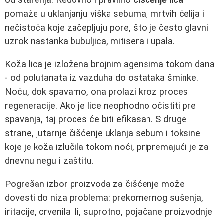
pomaže u uklanjanju viška sebuma, mrtvih ćelija i
nečistoća koje začepljuju pore, što je često glavni
uzrok nastanka bubuljica, mitisera i upala.
Koža lica je izložena brojnim agensima tokom dana
- od polutanata iz vazduha do ostataka šminke.
Noću, dok spavamo, ona prolazi kroz proces
regeneracije. Ako je lice neophodno očistiti pre
spavanja, taj proces će biti efikasan. S druge
strane, jutarnje čišćenje uklanja sebum i toksine
koje je koža izlučila tokom noći, pripremajući je za
dnevnu negu i zaštitu.
Pogrešan izbor proizvoda za čišćenje može
dovesti do niza problema: prekomernog sušenja,
iritacije, crvenila ili, suprotno, pojačane proizvodnje