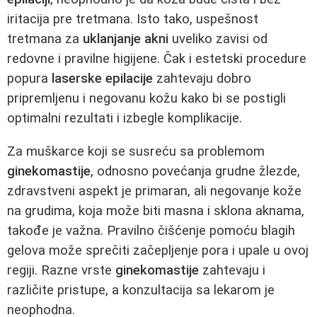
iritacija pre tretmana. Isto tako, uspešnost
tretmana za
uklanjanje akni
uveliko zavisi od
redovne i pravilne higijene. Čak i estetski procedure
popura
laserske epilacije
zahtevaju dobro
pripremljenu i negovanu kožu kako bi se postigli
optimalni rezultati i izbegle komplikacije.
Za muškarce koji se susreću sa problemom
ginekomastije
, odnosno povećanja grudne žlezde,
zdravstveni aspekt je primaran, ali negovanje kože
na grudima, koja može biti masna i sklona aknama,
takođe je važna. Pravilno čišćenje pomoću blagih
gelova može sprečiti začepljenje pora i upale u ovoj
regiji. Razne vrste
ginekomastije
zahtevaju i
različite pristupe, a konzultacija sa lekarom je
neophodna.