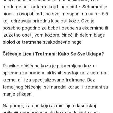
moderne surfactante koji blago čiste.
Sebamed
je
pionir u ovoj oblasti, sa svojim sapunima sa pH 5.5
koji održavaju prirodnu kiselost kože. Ovo je
posebno pogodno za bebe i osobe sa ekcemima ili
izuzetno osetljivom kožom, čineći ih delom blage
biološke tretmane
svakodnevne nege.
Čišćenje Lica i Tretmani: Kako Se Sve Uklapa?
Pravilno očišćena koža je pripremljena koža -
spremna za primenu aktivnih sastojaka iz seruma i
krema, ali i za specijalizovane tretmane. Bez
temeljnog čišćenja, svi naredni koraci i tretmani su
manje efikasni.
Na primer, za one koji razmišljaju o
laserskoj
epilaciji
, neophodno je da koža bude čista i bez