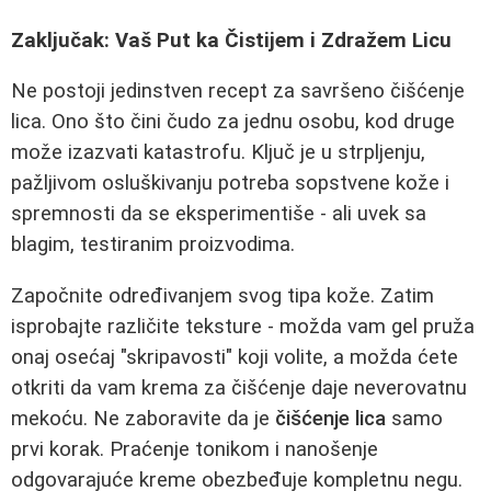
Zaključak: Vaš Put ka Čistijem i Zdražem Licu
Ne postoji jedinstven recept za savršeno čišćenje
lica. Ono što čini čudo za jednu osobu, kod druge
može izazvati katastrofu. Ključ je u strpljenju,
pažljivom osluškivanju potreba sopstvene kože i
spremnosti da se eksperimentiše - ali uvek sa
blagim, testiranim proizvodima.
Započnite određivanjem svog tipa kože. Zatim
isprobajte različite teksture - možda vam gel pruža
onaj osećaj "skripavosti" koji volite, a možda ćete
otkriti da vam krema za čišćenje daje neverovatnu
mekoću. Ne zaboravite da je
čišćenje lica
samo
prvi korak. Praćenje tonikom i nanošenje
odgovarajuće kreme obezbeđuje kompletnu negu.