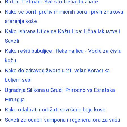
Botox Tretmani: Sve što treba da znate
Kako se boriti protiv mimičnih bora i prvih znakova
starenja kože
Kako Ishrana Utice na Kožu Lica: Lična Iskustva i
Saveti
Kako rešiti bubuljice i fleke na licu - Vodič za čistu
kožu
Kako do zdravog života u 21. veku: Koraci ka
boljem sebi
Ugradnja Silikona u Grudi: Prirodno vs Estetska
Hirurgija
Kako odabrati i održati savršenu boju kose
Saveti za odabir šampona i regeneratora za vašu