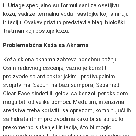
ili
Uriage
specijalno su formulisani za osetljivu
kožu, sadrže termalnu vodu i sastojke koji smiruju
iritaciju. Ovakav pristup predstavlja blagi
biološki
tretman
koji poštuje kožu.
Problematična Koža sa Aknama
Koža sklona aknama zahteva posebnu pažnju.
Osim redovnog čišćenja, važno je koristiti
proizvode sa antibakterijskim i protivupalnim
svojstvima. Sapuni na bazi sumpora, Sebamed
Clear Face sindeti ili gelovi sa benzoil peroksidom
mogu biti od velike pomoći. Međutim, intenzivna
sredstva treba koristiti sa oprezom, kombinujući ih
sa hidratantnim proizvodima kako bi se sprečilo
prekomerno sušenje i iritacija, što bi moglo
pogoršati stanje. U težim slučajevima, savetuje se