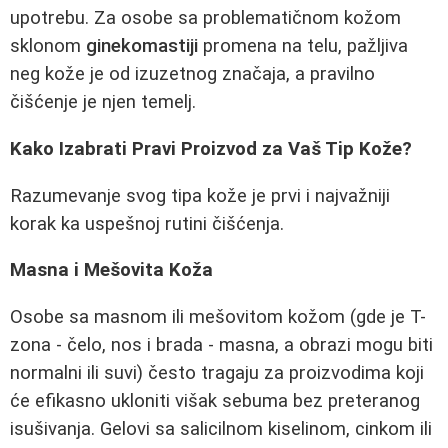
upotrebu. Za osobe sa problematičnom kožom
sklonom
ginekomastiji
promena na telu, pažljiva
neg kože je od izuzetnog značaja, a pravilno
čišćenje je njen temelj.
Kako Izabrati Pravi Proizvod za Vaš Tip Kože?
Razumevanje svog tipa kože je prvi i najvažniji
korak ka uspešnoj rutini čišćenja.
Masna i Mešovita Koža
Osobe sa masnom ili mešovitom kožom (gde je T-
zona - čelo, nos i brada - masna, a obrazi mogu biti
normalni ili suvi) često tragaju za proizvodima koji
će efikasno ukloniti višak sebuma bez preteranog
isušivanja. Gelovi sa salicilnom kiselinom, cinkom ili