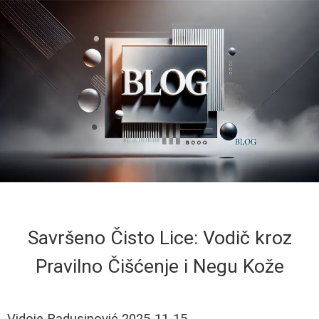
Savršeno Čisto Lice: Vodič kroz
Pravilno Čišćenje i Negu Kože
Vidoje Radusinović
2025-11-15