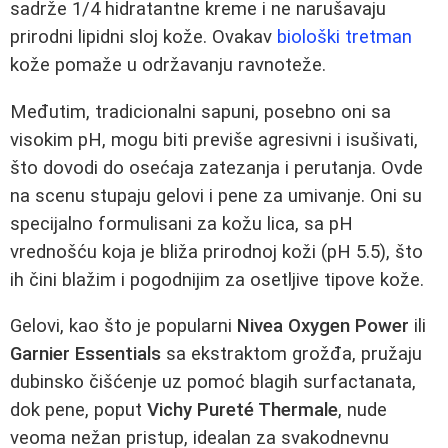
sadrže 1/4 hidratantne kreme i ne narušavaju
prirodni lipidni sloj kože. Ovakav
biološki tretman
kože pomaže u održavanju ravnoteže.
Međutim, tradicionalni sapuni, posebno oni sa
visokim pH, mogu biti previše agresivni i isušivati,
što dovodi do osećaja zatezanja i perutanja. Ovde
na scenu stupaju gelovi i pene za umivanje. Oni su
specijalno formulisani za kožu lica, sa pH
vrednošću koja je bliža prirodnoj koži (pH 5.5), što
ih čini blažim i pogodnijim za osetljive tipove kože.
Gelovi, kao što je popularni
Nivea Oxygen Power
ili
Garnier Essentials
sa ekstraktom grožđa, pružaju
dubinsko čišćenje uz pomoć blagih surfactanata,
dok pene, poput
Vichy Pureté Thermale
, nude
veoma nežan pristup, idealan za svakodnevnu