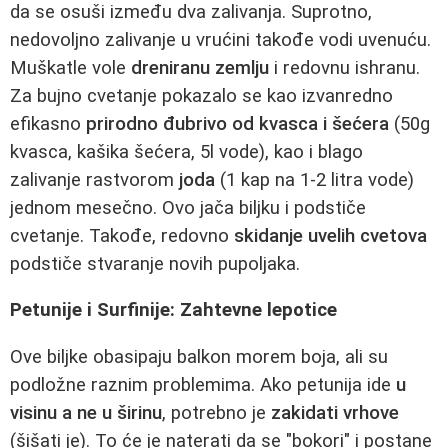
da se osuši između dva zalivanja. Suprotno,
nedovoljno zalivanje u vrućini takođe vodi uvenuću.
Muškatle vole
dreniranu zemlju
i redovnu ishranu.
Za bujno cvetanje pokazalo se kao izvanredno
efikasno
prirodno đubrivo od kvasca i šećera
(50g
kvasca, kašika šećera, 5l vode), kao i blago
zalivanje rastvorom
joda
(1 kap na 1-2 litra vode)
jednom mesečno. Ovo jača biljku i podstiče
cvetanje. Takođe, redovno
skidanje uvelih cvetova
podstiče stvaranje novih pupoljaka.
Petunije i Surfinije: Zahtevne lepotice
Ove biljke obasipaju balkon morem boja, ali su
podložne raznim problemima. Ako petunija ide
u
visinu a ne u širinu
, potrebno je
zakidati vrhove
(šišati je). To će je naterati da se "bokori" i postane