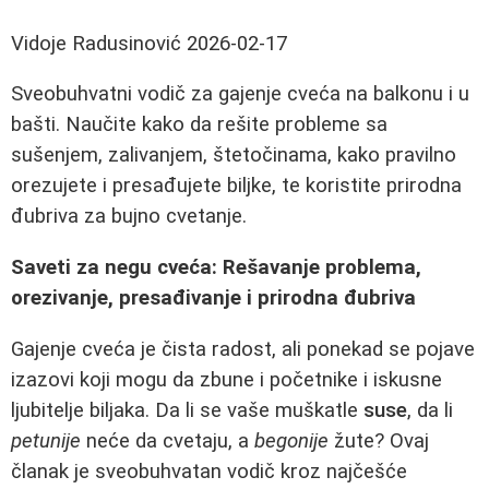
Vidoje Radusinović
2026-02-17
Sveobuhvatni vodič za gajenje cveća na balkonu i u
bašti. Naučite kako da rešite probleme sa
sušenjem, zalivanjem, štetočinama, kako pravilno
orezujete i presađujete biljke, te koristite prirodna
đubriva za bujno cvetanje.
Saveti za negu cveća: Rešavanje problema,
orezivanje, presađivanje i prirodna đubriva
Gajenje cveća je čista radost, ali ponekad se pojave
izazovi koji mogu da zbune i početnike i iskusne
ljubitelje biljaka. Da li se vaše muškatle
suse
, da li
petunije
neće da cvetaju, a
begonije
žute? Ovaj
članak je sveobuhvatan vodič kroz najčešće