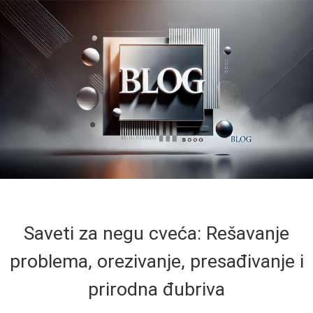
Saveti za negu cveća: Rešavanje
problema, orezivanje, presađivanje i
prirodna đubriva