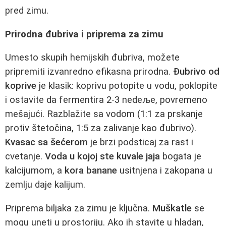
pred zimu.
Prirodna đubriva i priprema za zimu
Umesto skupih hemijskih đubriva, možete
pripremiti izvanredno efikasna prirodna.
Đubrivo od
koprive
je klasik: koprivu potopite u vodu, poklopite
i ostavite da fermentira 2-3 nedeље, povremeno
mešajući. Razblažite sa vodom (1:1 za prskanje
protiv štetočina, 1:5 za zalivanje kao đubrivo).
Kvasac sa šećerom
je brzi podsticaj za rast i
cvetanje.
Voda u kojoj ste kuvale jaja
bogata je
kalcijumom, a
kora banane
usitnjena i zakopana u
zemlju daje kalijum.
Priprema biljaka za zimu je ključna.
Muškatle
se
mogu uneti u prostoriju. Ako ih stavite u hladan,