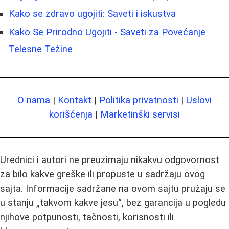
Kako se zdravo ugojiti: Saveti i iskustva
Kako Se Prirodno Ugojiti - Saveti za Povećanje
Telesne Težine
O nama
|
Kontakt
|
Politika privatnosti
|
Uslovi
korišćenja
|
Marketinški servisi
Urednici i autori ne preuzimaju nikakvu odgovornost
za bilo kakve greške ili propuste u sadržaju ovog
sajta. Informacije sadržane na ovom sajtu pružaju se
u stanju „takvom kakve jesu“, bez garancija u pogledu
njihove potpunosti, tačnosti, korisnosti ili