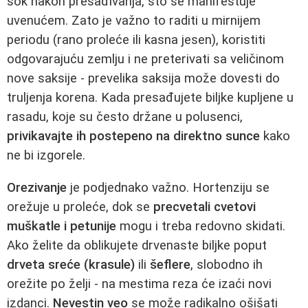
šok nakon presađivanja, što se manifestuje
uvenućem. Zato je važno to raditi u mirnijem
periodu (rano proleće ili kasna jesen), koristiti
odgovarajuću zemlju i ne preterivati sa veličinom
nove saksije - prevelika saksija može dovesti do
truljenja korena. Kada presađujete biljke kupljene u
rasadu, koje su često držane u polusenci,
privikavajte ih postepeno na direktno sunce
kako
ne bi izgorele.
Orezivanje
je podjednako važno. Hortenziju se
orežuje u proleće, dok se
precvetali cvetovi
muškatle i petunije
mogu i treba redovno skidati.
Ako želite da oblikujete drvenaste biljke poput
drveta sreće (krasule)
ili
šeflere
, slobodno ih
orežite po želji - na mestima reza će izaći novi
izdanci.
Nevestin veo
se može radikalno ošišati