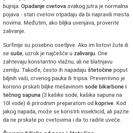
bujnija.
Opadanje cvetova
svakog jutra je normalna
pojava - stari cvetovi otpadaju da bi napravili mesta
novima. Međutim, ako biljka uvenjava, proverite
zalivanje.
Surfinije su posebno osetljive. Ako im listovi žute ili
se
suše
, uzrok je najčešće u
zalivanju
. One
zahtevaju konstantno vlažnu, ali ne blatnjavu
zemlju. Takođe, često ih napadaju
štetočine
poput
biljnih vaši, crvenog pauka ili tripsa. Preventivno je
korisno prskati biljke mešavinom
sode bikarbone i
tečnog sapuna
(3 kašike sode, kašika sapuna na
10l vode) ili prirodnim preparatom od
koprive
. Kod
jakog napada, može se koristiti insekticid, ali pazite
da ne prskate po cvetovima i da to radite uveče.