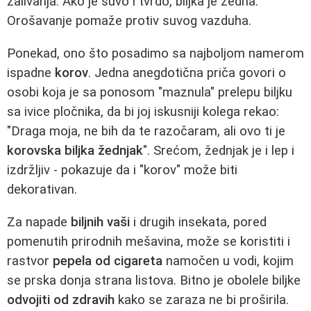
zalivanja. Ako je suvo i tvrdo, biljka je žedna.
Orošavanje pomaže protiv suvog vazduha.
Ponekad, ono što posadimo sa najboljom namerom
ispadne
korov
. Jedna anegdotična priča govori o
osobi koja je sa ponosom "maznula" prelepu biljku
sa ivice pločnika, da bi joj iskusniji kolega rekao:
"Draga moja, ne bih da te razočaram, ali ovo ti je
korovska biljka žednjak
". Srećom, žednjak je i lep i
izdržljiv - pokazuje da i "korov" može biti
dekorativan.
Za napade
biljnih vaši
i drugih insekata, pored
pomenutih prirodnih mešavina, može se koristiti i
rastvor
pepela od cigareta
namočen u vodi, kojim
se prska donja strana listova. Bitno je obolele biljke
odvojiti od zdravih
kako se zaraza ne bi proširila.