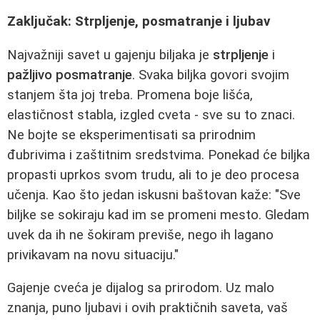
Zaključak: Strpljenje, posmatranje i ljubav
Najvažniji savet u gajenju biljaka je
strpljenje
i
pažljivo posmatranje
. Svaka biljka govori svojim
stanjem šta joj treba. Promena boje lišća,
elastičnost stabla, izgled cveta - sve su to znaci.
Ne bojte se eksperimentisati sa prirodnim
đubrivima i zaštitnim sredstvima. Ponekad će biljka
propasti uprkos svom trudu, ali to je deo procesa
učenja. Kao što jedan iskusni baštovan kaže: "Sve
biljke se sokiraju kad im se promeni mesto. Gledam
uvek da ih ne šokiram previše, nego ih lagano
privikavam na novu situaciju."
Gajenje cveća je dijalog sa prirodom. Uz malo
znanja, puno ljubavi i ovih praktičnih saveta, vaš