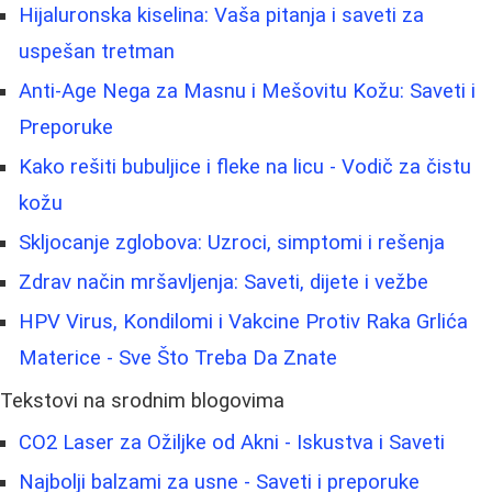
Hijaluronska kiselina: Vaša pitanja i saveti za
uspešan tretman
Anti-Age Nega za Masnu i Mešovitu Kožu: Saveti i
Preporuke
Kako rešiti bubuljice i fleke na licu - Vodič za čistu
kožu
Skljocanje zglobova: Uzroci, simptomi i rešenja
Zdrav način mršavljenja: Saveti, dijete i vežbe
HPV Virus, Kondilomi i Vakcine Protiv Raka Grlića
Materice - Sve Što Treba Da Znate
Tekstovi na srodnim blogovima
CO2 Laser za Ožiljke od Akni - Iskustva i Saveti
Najbolji balzami za usne - Saveti i preporuke