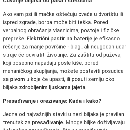
Čuvanje biljaka od pasa i štetočina
Ako vam psi ili mačke oštećuju cveće u dvorištu ili
ispred zgrade, borba može biti teška. Pored
verbalnog obraćanja vlasnicima, postoje i fizičke
prepreke.
Električni pastir na baterije
je efikasno
rešenje za manje površine - blagi, ali neugodan udar
struje će odvratiti životinje. Za zaštitu od puževa,
koji posebno napadaju posle kiše, pored
mehaničkog skupljanja, možete postaviti posudice
sa
pivom
u koje će upasti, ili posuti zemlju oko
biljaka
zdrobljenim ljuskama jajeta
.
Presađivanje i orezivanje: Kada i kako?
Jedna od najvažnijih stavki u nezi biljaka je pravilan
trenutak za
presađivanje
. Mnoge biljke doživljavaju