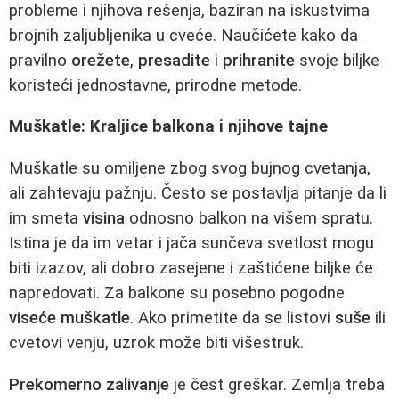
probleme i njihova rešenja, baziran na iskustvima
brojnih zaljubljenika u cveće. Naučićete kako da
pravilno
orežete
,
presadite
i
prihranite
svoje biljke
koristeći jednostavne, prirodne metode.
Muškatle: Kraljice balkona i njihove tajne
Muškatle su omiljene zbog svog bujnog cvetanja,
ali zahtevaju pažnju. Često se postavlja pitanje da li
im smeta
visina
odnosno balkon na višem spratu.
Istina je da im vetar i jača sunčeva svetlost mogu
biti izazov, ali dobro zasejene i zaštićene biljke će
napredovati. Za balkone su posebno pogodne
viseće muškatle
. Ako primetite da se listovi
suše
ili
cvetovi venju, uzrok može biti višestruk.
Prekomerno zalivanje
je čest greškar. Zemlja treba