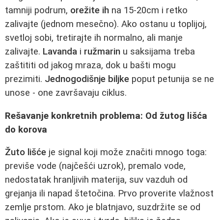
tamniji podrum,
orežite ih
na 15-20cm i retko
zalivajte (jednom mesečno). Ako ostanu u toplijoj,
svetloj sobi, tretirajte ih normalno, ali manje
zalivajte.
Lavanda
i
ružmarin
u saksijama treba
zaštititi od jakog mraza, dok u bašti mogu
prezimiti.
Jednogodišnje biljke
poput petunija se ne
unose - one završavaju ciklus.
Rešavanje konkretnih problema: Od žutog lišća
do korova
Žuto lišće
je signal koji može značiti mnogo toga:
previše vode (najčešći uzrok), premalo vode,
nedostatak hranljivih materija, suv vazduh od
grejanja ili napad štetočina. Prvo proverite vlažnost
zemlje prstom. Ako je blatnjavo, suzdržite se od