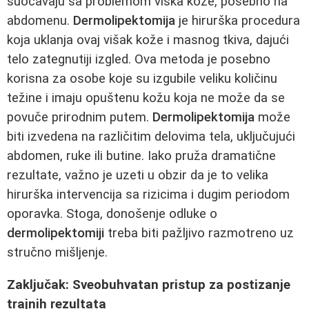
suočavaju sa problemom viška kože, posebno na
abdomenu.
Dermolipektomija
je hirurška procedura
koja uklanja ovaj višak kože i masnog tkiva, dajući
telo zategnutiji izgled. Ova metoda je posebno
korisna za osobe koje su izgubile veliku količinu
težine i imaju opuštenu kožu koja ne može da se
povuče prirodnim putem.
Dermolipektomija
može
biti izvedena na različitim delovima tela, uključujući
abdomen, ruke ili butine. Iako pruža dramatične
rezultate, važno je uzeti u obzir da je to velika
hirurška intervencija sa rizicima i dugim periodom
oporavka. Stoga, donošenje odluke o
dermolipektomiji
treba biti pažljivo razmotreno uz
stručno mišljenje.
Zaključak: Sveobuhvatan pristup za postizanje
trajnih rezultata