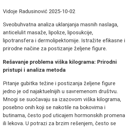
Vidoje Radusinović
2025-10-02
Sveobuhvatna analiza uklanjanja masnih naslaga,
anticelulit masaže, lipolize, liposukcije,
lipotransfera i dermolipektomije. Istražite efikasne i
prirodne načine za postizanje željene figure.
Rešavanje problema viška kilograma: Prirodni
pristupi i analiza metoda
Pitanje gubitka težine i postizanja željene figure
jedno je od najaktuelnijih u savremenom društvu.
Mnogi se suočavaju sa izazovom viška kilograma,
posebno onih koji se nakotile na bokovima i
butinama, često pod uticajem hormonskih promena
ili lekova. U potrazi za brzim rešenjem, često se