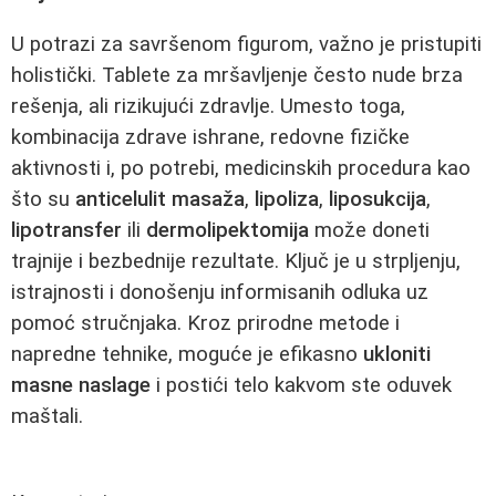
U potrazi za savršenom figurom, važno je pristupiti
holistički. Tablete za mršavljenje često nude brza
rešenja, ali rizikujući zdravlje. Umesto toga,
kombinacija zdrave ishrane, redovne fizičke
aktivnosti i, po potrebi, medicinskih procedura kao
što su
anticelulit masaža
,
lipoliza
,
liposukcija
,
lipotransfer
ili
dermolipektomija
može doneti
trajnije i bezbednije rezultate. Ključ je u strpljenju,
istrajnosti i donošenju informisanih odluka uz
pomoć stručnjaka. Kroz prirodne metode i
napredne tehnike, moguće je efikasno
ukloniti
masne naslage
i postići telo kakvom ste oduvek
maštali.