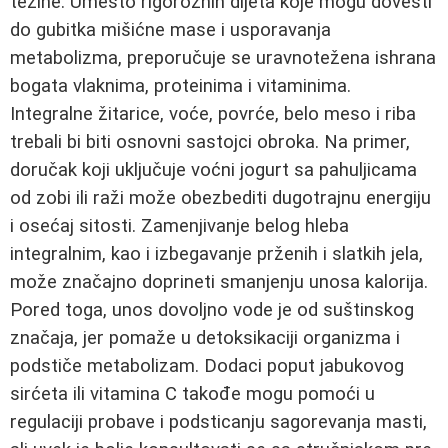
težine. Umesto rigoroznih dijeta koje mogu dovesti
do gubitka mišićne mase i usporavanja
metabolizma, preporučuje se uravnotežena ishrana
bogata vlaknima, proteinima i vitaminima.
Integralne žitarice, voće, povrće, belo meso i riba
trebali bi biti osnovni sastojci obroka. Na primer,
doručak koji uključuje voćni jogurt sa pahuljicama
od zobi ili raži može obezbediti dugotrajnu energiju
i osećaj sitosti. Zamenjivanje belog hleba
integralnim, kao i izbegavanje prženih i slatkih jela,
može značajno doprineti smanjenju unosa kalorija.
Pored toga, unos dovoljno vode je od suštinskog
značaja, jer pomaže u detoksikaciji organizma i
podstiče metabolizam. Dodaci poput jabukovog
sirćeta ili vitamina C takođe mogu pomoći u
regulaciji probave i podsticanju sagorevanja masti,