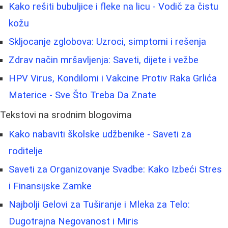
Kako rešiti bubuljice i fleke na licu - Vodič za čistu
kožu
Skljocanje zglobova: Uzroci, simptomi i rešenja
Zdrav način mršavljenja: Saveti, dijete i vežbe
HPV Virus, Kondilomi i Vakcine Protiv Raka Grlića
Materice - Sve Što Treba Da Znate
Tekstovi na srodnim blogovima
Kako nabaviti školske udžbenike - Saveti za
roditelje
Saveti za Organizovanje Svadbe: Kako Izbeći Stres
i Finansijske Zamke
Najbolji Gelovi za Tuširanje i Mleka za Telo:
Dugotrajna Negovanost i Miris