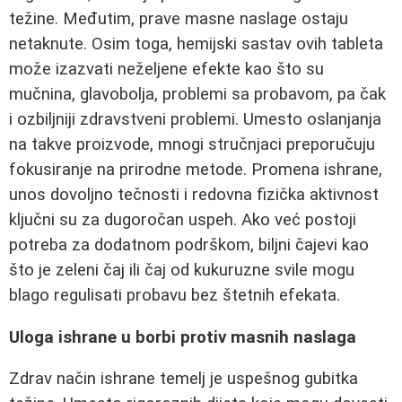
težine. Međutim, prave masne naslage ostaju
netaknute. Osim toga, hemijski sastav ovih tableta
može izazvati neželjene efekte kao što su
mučnina, glavobolja, problemi sa probavom, pa čak
i ozbiljniji zdravstveni problemi. Umesto oslanjanja
na takve proizvode, mnogi stručnjaci preporučuju
fokusiranje na prirodne metode. Promena ishrane,
unos dovoljno tečnosti i redovna fizička aktivnost
ključni su za dugoročan uspeh. Ako već postoji
potreba za dodatnom podrškom, biljni čajevi kao
što je zeleni čaj ili čaj od kukuruzne svile mogu
blago regulisati probavu bez štetnih efekata.
Uloga ishrane u borbi protiv masnih naslaga
Zdrav način ishrane temelj je uspešnog gubitka