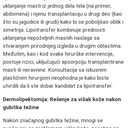
uklanjanje masti iz jednog dela tela (na primer,
abdomena) i njenu transplantaciju u drugi deo (kao
što su jagodice ili grudi) kako bi se poboljšao oblik i
simetrija. Lipotransfer kombinuje prednosti
uklanjanja nepoželjnih masnih naslaga sa
stvaranjem prirodnijeg izgleda u drugim oblastima.
Međutim, kao i kod svake hirurške intervencije,
postoje rizici, uključujući apsorpciju transplantirane
masti ili neravnine. Konsultacija sa iskusnim
plastičnim hirurgom neophodna je kako biste
utvrdili da li ste dobar kandidat za lipotransfer.
Dermolipektomija: Rešenje za višak kože nakon
gubitka težine
Nakon značajnog gubitka težine, mnogi se