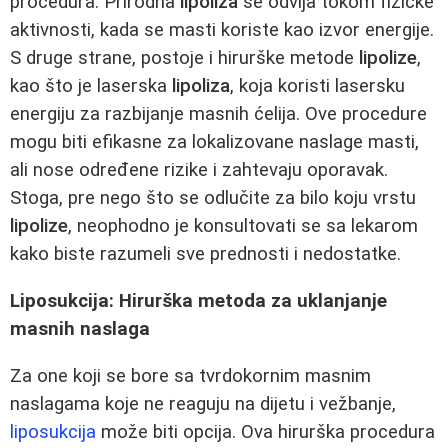
procedura. Prirodna
lipoliza
se odvija tokom fizičke
aktivnosti, kada se masti koriste kao izvor energije.
S druge strane, postoje i hirurške metode
lipolize
,
kao što je laserska
lipoliza
, koja koristi lasersku
energiju za razbijanje masnih ćelija. Ove procedure
mogu biti efikasne za lokalizovane naslage masti,
ali nose određene rizike i zahtevaju oporavak.
Stoga, pre nego što se odlučite za bilo koju vrstu
lipolize
, neophodno je konsultovati se sa lekarom
kako biste razumeli sve prednosti i nedostatke.
Liposukcija: Hirurška metoda za uklanjanje
masnih naslaga
Za one koji se bore sa tvrdokornim masnim
naslagama koje ne reaguju na dijetu i vežbanje,
liposukcija
može biti opcija. Ova hirurška procedura