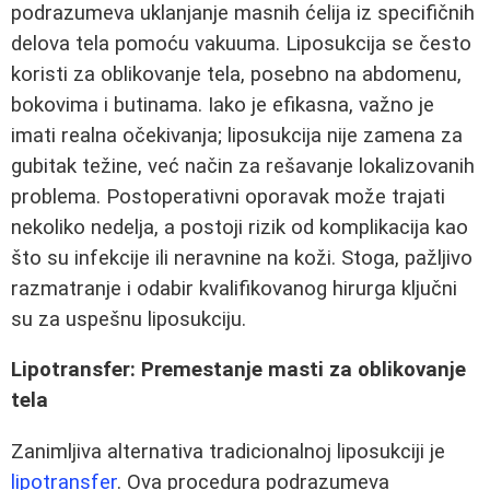
podrazumeva uklanjanje masnih ćelija iz specifičnih
delova tela pomoću vakuuma. Liposukcija se često
koristi za oblikovanje tela, posebno na abdomenu,
bokovima i butinama. Iako je efikasna, važno je
imati realna očekivanja; liposukcija nije zamena za
gubitak težine, već način za rešavanje lokalizovanih
problema. Postoperativni oporavak može trajati
nekoliko nedelja, a postoji rizik od komplikacija kao
što su infekcije ili neravnine na koži. Stoga, pažljivo
razmatranje i odabir kvalifikovanog hirurga ključni
su za uspešnu liposukciju.
Lipotransfer: Premestanje masti za oblikovanje
tela
Zanimljiva alternativa tradicionalnoj liposukciji je
lipotransfer
. Ova procedura podrazumeva