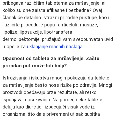
pribegava različitim tabletama za mršavljenje, ali
koliko su one zaista efikasne i bezbedne? Ovaj
članak će detailno istražiti prirodne pristupe, kao i
različite procedure poput anticelulit masaže,
lipolize, liposukcije, lipotransfera i
dermolipektomije, pružajući vam sveobuhvatan uvid
u opcije za
uklanjanje masnih naslaga
.
Opasnost od tableta za mršavljenje: Zašto
prirodan put može biti bolji?
Istraživanja i iskustva mnogih pokazuju da tablete
za mršavljenje često nose rizike po zdravlje. Mnogi
proizvodi obećavaju brze rezultate, ali retko
ispunjavaju očekivanja. Na primer, neke tablete
deluju kao diuretici, izbacujući višak vode iz
organizma, što daje privremeni utisak gubitka