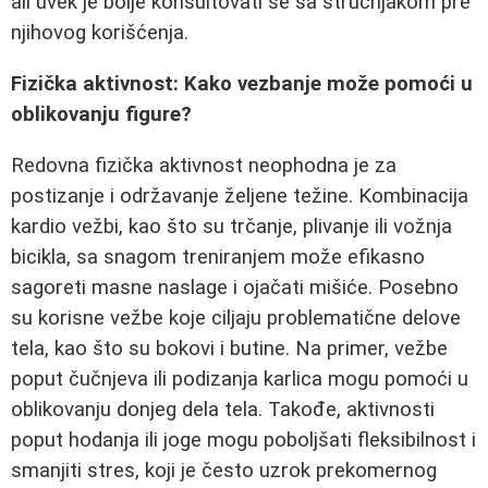
ali uvek je bolje konsultovati se sa stručnjakom pre
njihovog korišćenja.
Fizička aktivnost: Kako vezbanje može pomoći u
oblikovanju figure?
Redovna fizička aktivnost neophodna je za
postizanje i održavanje željene težine. Kombinacija
kardio vežbi, kao što su trčanje, plivanje ili vožnja
bicikla, sa snagom treniranjem može efikasno
sagoreti masne naslage i ojačati mišiće. Posebno
su korisne vežbe koje ciljaju problematične delove
tela, kao što su bokovi i butine. Na primer, vežbe
poput čučnjeva ili podizanja karlica mogu pomoći u
oblikovanju donjeg dela tela. Takođe, aktivnosti
poput hodanja ili joge mogu poboljšati fleksibilnost i
smanjiti stres, koji je često uzrok prekomernog