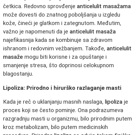
četkica. Redovno sprovđenje
anticelulit masažama
može dovesti do znatnog poboljšanja u izgledu
kože, čineći je glatkom i zategnutom. Međutim,
važno je napomenuti da je
anticelulit masaža
najefikasnija kada se kombinuje sa zdravom
ishranom i redovnim vežbanjem. Takođe,
anticelulit
masaže
mogu biti korisne i za opuštanje i
smanjenje stresa, što doprinosi celokupnom
blagostanju.
Lipoliza: Prirodno i hirurško razlaganje masti
Kada je reč o uklanjanju masnih naslaga,
lipoliza
je
proces koji se često pominje. Ona podrazumeva
razgradnju masti u organizmu, bilo prirodnim putem
kroz metabolizam, bilo putem medicinskih