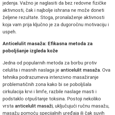
jedenja. Važno je naglasiti da bez redovne fizičke
aktivnosti, čak i najbolje ishrana ne može doneti
željene rezultate. Stoga, pronalaženje aktivnosti
koja vam prija ključno je za dugoročnu motivaciju i
uspeh.
Anticelulit masaža: Efikasna metoda za
poboljšanje izgleda kože
Jedna od popularnih metoda za borbu protiv
celulita i masnih naslaga je
anticelulit masaža
. Ova
tehnika podrazumeva intenzivno masažiranje
problematičnih zona kako bi se poboljšala
cirkulacija krvi i limfe, razbile naslage masti i
podstaklo otpuštanje toksina. Postoji nekoliko
vrsta
anticelulit masaži
, uključujući ručnu masažu,
masažu pomoću specijalnih uređaja ili čak suvih