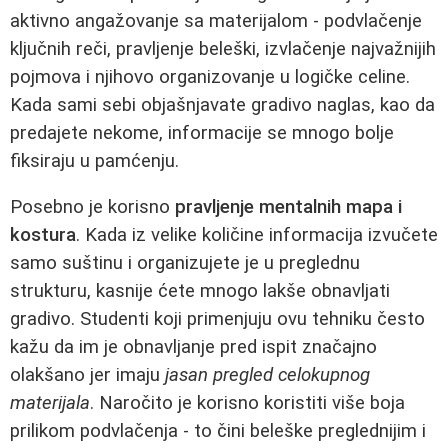
aktivno angažovanje sa materijalom - podvlačenje
ključnih reči, pravljenje beleški, izvlačenje najvažnijih
pojmova i njihovo organizovanje u logičke celine.
Kada sami sebi objašnjavate gradivo naglas, kao da
predajete nekome, informacije se mnogo bolje
fiksiraju u pamćenju.
Posebno je korisno
pravljenje mentalnih mapa i
kostura
. Kada iz velike količine informacija izvučete
samo suštinu i organizujete je u preglednu
strukturu, kasnije ćete mnogo lakše obnavljati
gradivo. Studenti koji primenjuju ovu tehniku često
kažu da im je obnavljanje pred ispit značajno
olakšano jer imaju
jasan pregled celokupnog
materijala
. Naročito je korisno koristiti više boja
prilikom podvlačenja - to čini beleške preglednijim i