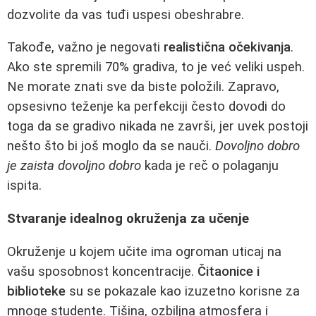
dozvolite da vas tuđi uspesi obeshrabre.
Takođe, važno je negovati
realistična očekivanja
.
Ako ste spremili 70% gradiva, to je već veliki uspeh.
Ne morate znati sve da biste položili. Zapravo,
opsesivno teženje ka perfekciji često dovodi do
toga da se gradivo nikada ne završi, jer uvek postoji
nešto što bi još moglo da se nauči.
Dovoljno dobro
je zaista dovoljno dobro
kada je reč o polaganju
ispita.
Stvaranje idealnog okruženja za učenje
Okruženje u kojem učite ima ogroman uticaj na
vašu sposobnost koncentracije.
Čitaonice i
biblioteke
su se pokazale kao izuzetno korisne za
mnoge studente. Tišina, ozbiljna atmosfera i