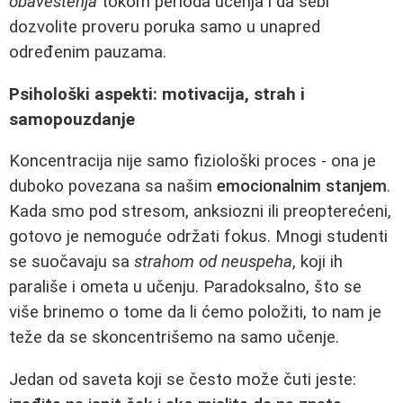
obaveštenja
tokom perioda učenja i da sebi
dozvolite proveru poruka samo u unapred
određenim pauzama.
Psihološki aspekti: motivacija, strah i
samopouzdanje
Koncentracija nije samo fiziološki proces - ona je
duboko povezana sa našim
emocionalnim stanjem
.
Kada smo pod stresom, anksiozni ili preopterećeni,
gotovo je nemoguće održati fokus. Mnogi studenti
se suočavaju sa
strahom od neuspeha
, koji ih
parališe i ometa u učenju. Paradoksalno, što se
više brinemo o tome da li ćemo položiti, to nam je
teže da se skoncentrišemo na samo učenje.
Jedan od saveta koji se često može čuti jeste: