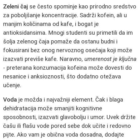
Zeleni čaj
se često spominje kao prirodno sredstvo
za poboljšanje koncentracije. Sadrži kofein, ali u
manjim količinama od kafe, i bogat je
antioksidansima. Mnogi studenti su primetili da im
šolja zelenog čaja pomaže da ostanu budni i
fokusirani bez onog nervoznog osećaja koji može
izazvati previše kafe. Naravno,
umerenost je ključna
- preterana konzumacija kofeina može dovesti do
nesanice i anksioznosti, što dodatno otežava
učenje.
Voda
je možda i najvažniji element. Čak i blaga
dehidratacija može smanjiti kognitivne
sposobnosti, izazvati glavobolju i umor. Uvek držite
čašu ili flašu vode pored sebe dok učite i redovno
pijte. Ako vam je obična voda dosadna, dodajte