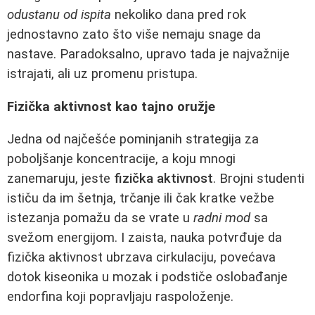
odustanu od ispita
nekoliko dana pred rok
jednostavno zato što više nemaju snage da
nastave. Paradoksalno, upravo tada je najvažnije
istrajati, ali uz promenu pristupa.
Fizička aktivnost kao tajno oružje
Jedna od najčešće pominjanih strategija za
poboljšanje koncentracije, a koju mnogi
zanemaruju, jeste
fizička aktivnost
. Brojni studenti
ističu da im šetnja, trčanje ili čak kratke vežbe
istezanja pomažu da se vrate u
radni mod
sa
svežom energijom. I zaista, nauka potvrđuje da
fizička aktivnost ubrzava cirkulaciju, povećava
dotok kiseonika u mozak i podstiče oslobađanje
endorfina koji popravljaju raspoloženje.