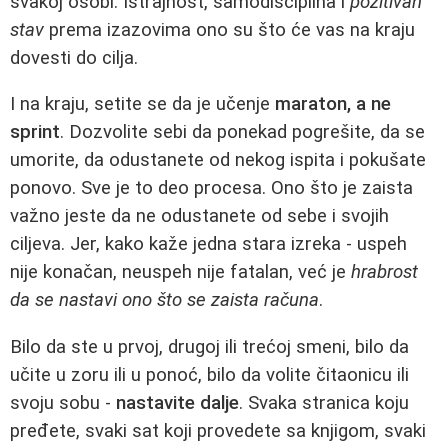
svakoj osobi. Istrajnost, samodisciplina i
pozitivan
stav
prema izazovima ono su što će vas na kraju
dovesti do cilja.
I na kraju, setite se da je učenje
maraton, a ne
sprint
. Dozvolite sebi da ponekad pogrešite, da se
umorite, da odustanete od nekog ispita i pokušate
ponovo. Sve je to deo procesa. Ono što je zaista
važno jeste da ne odustanete od sebe i svojih
ciljeva. Jer, kako kaže jedna stara izreka - uspeh
nije konačan, neuspeh nije fatalan, već je
hrabrost
da se nastavi ono što se zaista računa
.
Bilo da ste u prvoj, drugoj ili trećoj smeni, bilo da
učite u zoru ili u ponoć, bilo da volite čitaonicu ili
svoju sobu -
nastavite dalje
. Svaka stranica koju
pređete, svaki sat koji provedete sa knjigom, svaki