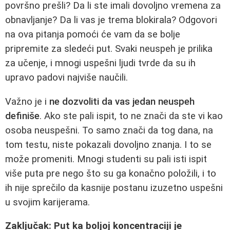
površno prešli? Da li ste imali dovoljno vremena za
obnavljanje? Da li vas je trema blokirala? Odgovori
na ova pitanja pomoći će vam da se bolje
pripremite za sledeći put. Svaki neuspeh je prilika
za učenje, i mnogi uspešni ljudi tvrde da su ih
upravo padovi najviše naučili.
Važno je i
ne dozvoliti da vas jedan neuspeh
definiše
. Ako ste pali ispit, to ne znači da ste vi kao
osoba neuspešni. To samo znači da tog dana, na
tom testu, niste pokazali dovoljno znanja. I to se
može promeniti. Mnogi studenti su pali isti ispit
više puta pre nego što su ga konačno položili, i to
ih nije sprečilo da kasnije postanu izuzetno uspešni
u svojim karijerama.
Zaključak: Put ka boljoj koncentraciji je