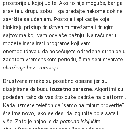
prostorije u kojoj učite. Ako to nije moguće, bar ga
stavite u drugu sobu ili ga predajte nekome dok ne
završite sa učenjem. Postoje i aplikacije koje
blokiraju pristup društvenim mrežama i drugim
sajtovima koji vam odvlače pažnju. Na računaru
možete instalirati programe koji vam
onemogućavaju da posećujete određene stranice u
zadatom vremenskom periodu, čime sebi stvarate
okruženje bez ometanja
.
Društvene mreže su posebno opasne jer su
dizajnirane da budu
izuzetno zarazne
. Algoritmi su
podešeni tako da vas što duže zadrže na platformi.
Kada uzmete telefon da "samo na minut proverite"
šta ima novo, lako se desi da izgubite pola sata ili
više. Zato je najbolje da
potpuno isključite