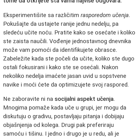
tome da otkrijete šta vama najviše odgovara.
Eksperimentišite sa različitim
rasporedom učenja
.
Pokušajte da ustajete ranije jednu nedelju, pa
sledeću učite noću. Pratite kako se osećate i koliko
ste zaista naučili. Vođenje jednostavnog dnevnika
može vam pomoći da identifikujete obrasce.
Zabeležite kada ste počeli da učite, koliko ste dugo
ostali fokusirani i kako ste se osećali. Nakon
nekoliko nedelja imaćete jasan uvid u sopstvene
navike i moći ćete da optimizujete svoj raspored.
Ne zaboravite ni na
socijalni aspekt učenja
.
Mnogima pomaže kada uče u grupi, jer mogu da
diskutuju o gradivu, postavljaju pitanja i dobijaju
objašnjenja od kolega. Drugi pak preferiraju
samoću i tišinu. I jedno i drugo je u redu, ali je