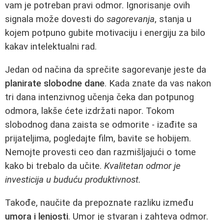
vam je potreban pravi odmor. Ignorisanje ovih
signala može dovesti do
sagorevanja
, stanja u
kojem potpuno gubite motivaciju i energiju za bilo
kakav intelektualni rad.
Jedan od načina da sprečite sagorevanje jeste da
planirate slobodne dane
. Kada znate da vas nakon
tri dana intenzivnog učenja čeka dan potpunog
odmora, lakše ćete izdržati napor. Tokom
slobodnog dana zaista se odmorite - izađite sa
prijateljima, pogledajte film, bavite se hobijem.
Nemojte provesti ceo dan razmišljajući o tome
kako bi trebalo da učite.
Kvalitetan odmor je
investicija u buduću produktivnost.
Takođe, naučite da prepoznate razliku između
umora i lenjosti
. Umor je stvaran i zahteva odmor.