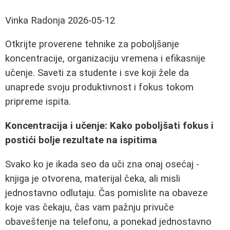
Vinka Radonja
2026-05-12
Otkrijte proverene tehnike za poboljšanje
koncentracije, organizaciju vremena i efikasnije
učenje. Saveti za studente i sve koji žele da
unaprede svoju produktivnost i fokus tokom
pripreme ispita.
Koncentracija i učenje: Kako poboljšati fokus i
postići bolje rezultate na ispitima
Svako ko je ikada seo da uči zna onaj osećaj -
knjiga je otvorena, materijal čeka, ali misli
jednostavno odlutaju. Čas pomislite na obaveze
koje vas čekaju, čas vam pažnju privuče
obaveštenje na telefonu, a ponekad jednostavno