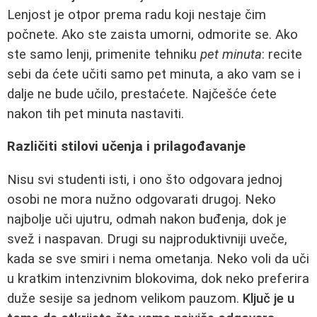
Lenjost je otpor prema radu koji nestaje čim
počnete. Ako ste zaista umorni, odmorite se. Ako
ste samo lenji, primenite tehniku
pet minuta
: recite
sebi da ćete učiti samo pet minuta, a ako vam se i
dalje ne bude učilo, prestaćete. Najčešće ćete
nakon tih pet minuta nastaviti.
Različiti stilovi učenja i prilagođavanje
Nisu svi studenti isti, i ono što odgovara jednoj
osobi ne mora nužno odgovarati drugoj. Neko
najbolje uči ujutru, odmah nakon buđenja, dok je
svež i naspavan. Drugi su najproduktivniji uveče,
kada se sve smiri i nema ometanja. Neko voli da uči
u kratkim intenzivnim blokovima, dok neko preferira
duže sesije sa jednom velikom pauzom.
Ključ je u