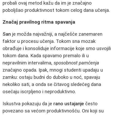
probali ovaj metod kažu da im je značajno
poboljšao produktivnost tokom celog dana učenja.
Značaj pravilnog ritma spavanja
San
je možda najvažniji, a najčešće zanemaren
faktor u procesu učenja. Tokom sna mozak
obrađuje i konsoliduje informacije koje smo usvojili
tokom dana. Kada spavamo premalo ili u
nepravilnim intervalima,
sposobnost pamćenja
značajno opada. Ipak, mnogi studenti upadaju u
zamku: ostaju budni do duboko u noć, spavaju
nekoliko sati, a onda se čitavog sledećeg dana
osećaju iscrpljeno i neproduktivno.
Iskustva pokazuju da je
rano ustajanje
često
povezano sa većom produktivnošću. Oni koji su