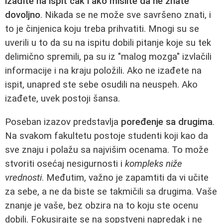
izađite na ispit čak i ako mislite da ne znate
dovoljno
. Nikada se ne može sve savršeno znati, i
to je činjenica koju treba prihvatiti. Mnogi su se
uverili u to da su na ispitu dobili pitanje koje su tek
delimično spremili, pa su iz "malog mozga" izvlačili
informacije i na kraju položili. Ako ne izađete na
ispit, unapred ste sebe osudili na neuspeh. Ako
izađete, uvek postoji šansa.
Poseban izazov predstavlja
poređenje sa drugima
.
Na svakom fakultetu postoje studenti koji kao da
sve znaju i polažu sa najvišim ocenama. To može
stvoriti osećaj nesigurnosti i
kompleks niže
vrednosti
. Međutim, važno je zapamtiti da vi učite
za sebe, a ne da biste se takmičili sa drugima. Vaše
znanje je vaše, bez obzira na to koju ste ocenu
dobili. Fokusirajte se na sopstveni napredak i ne