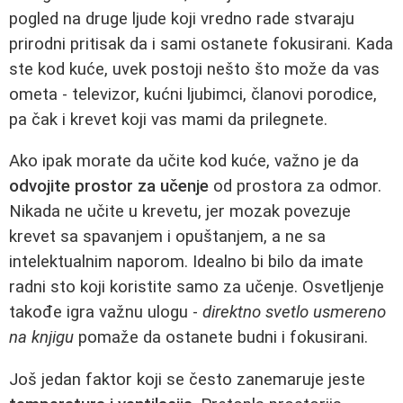
pogled na druge ljude koji vredno rade stvaraju
prirodni pritisak da i sami ostanete fokusirani. Kada
ste kod kuće, uvek postoji nešto što može da vas
ometa - televizor, kućni ljubimci, članovi porodice,
pa čak i krevet koji vas mami da prilegnete.
Ako ipak morate da učite kod kuće, važno je da
odvojite prostor za učenje
od prostora za odmor.
Nikada ne učite u krevetu, jer mozak povezuje
krevet sa spavanjem i opuštanjem, a ne sa
intelektualnim naporom. Idealno bi bilo da imate
radni sto koji koristite samo za učenje. Osvetljenje
takođe igra važnu ulogu -
direktno svetlo usmereno
na knjigu
pomaže da ostanete budni i fokusirani.
Još jedan faktor koji se često zanemaruje jeste