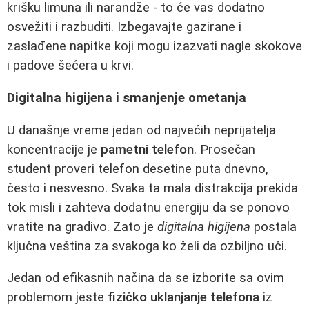
krišku limuna ili narandže - to će vas dodatno
osvežiti i razbuditi. Izbegavajte gazirane i
zaslađene napitke koji mogu izazvati nagle skokove
i padove šećera u krvi.
Digitalna higijena i smanjenje ometanja
U današnje vreme jedan od najvećih neprijatelja
koncentracije je
pametni telefon
. Prosečan
student proveri telefon desetine puta dnevno,
često i nesvesno. Svaka ta mala distrakcija prekida
tok misli i zahteva dodatnu energiju da se ponovo
vratite na gradivo. Zato je
digitalna higijena
postala
ključna veština za svakoga ko želi da ozbiljno uči.
Jedan od efikasnih načina da se izborite sa ovim
problemom jeste
fizičko uklanjanje telefona
iz