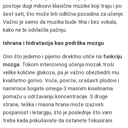
postoje dugi miksevi klasične muzike koji traju i po
šest sati, što može biti odlična pozadina za učenje.
Važno je samo da muzika bude tiha i bez vokala,
kako ne bi odvlačila pažnju.
Ishrana i hidratacija kao podrška mozgu
Ono što jedemo i pijemo direktno utiče na
funkciju
mozga
. Tokom intenzivnog učenja mozak troši
velike količine glukoze, pa je važno obezbediti mu
kvalitetno gorivo. Voće, povrće, orašasti plodovi i
namirnice bogate omega-3 masnim kiselinama
pomažu u održavanju koncentracije. S druge
strane, teška i masna hrana može izazvati
pospanost i letargiju, što je poslednje što vam
treba kada pokušavate da ostanete fokusirani.