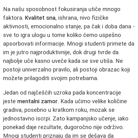
Na našu sposobnost fokusiranja utiče mnogo
faktora.
Kvalitet sna
, ishrana, nivo fizičke
aktivnosti, emocionalno stanje, pa čak i doba dana -
sve to igra ulogu u tome koliko ćemo uspešno
apsorbovati informacije. Mnogi studenti primete da
im je jutro najproduktivnije, dok drugi tvrde da
najbolje uče kasno uveče kada se sve utiša. Ne
postoji univerzalno pravilo, ali postoji obrazac koji
možete prilagoditi svojim potrebama.
Jedan od najčešćih uzroka pada koncentracije
jeste
mentalni zamor
. Kada učimo velike količine
gradiva, posebno u kratkom roku, mozak se
jednostavno iscrpi. Zato kampanjsko učenje, iako
ponekad daje rezultate, dugoročno nije održivo.
Mnogi studenti priznaju da im se dešava da