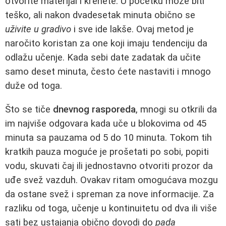
otvorite materijal i krenete. U početku može biti
teško, ali nakon dvadesetak minuta obično se
uživite u gradivo
i sve ide lakše. Ovaj metod je
naročito koristan za one koji imaju tendenciju da
odlažu učenje. Kada sebi date zadatak da učite
samo deset minuta, često ćete nastaviti i mnogo
duže od toga.
Što se tiče
dnevnog rasporeda
, mnogi su otkrili da
im najviše odgovara kada uče u blokovima od 45
minuta sa pauzama od 5 do 10 minuta. Tokom tih
kratkih pauza moguće je prošetati po sobi, popiti
vodu, skuvati čaj ili jednostavno otvoriti prozor da
uđe svež vazduh. Ovakav ritam omogućava mozgu
da ostane svež i spreman za nove informacije. Za
razliku od toga, učenje u kontinuitetu od dva ili više
sati bez ustajanja obično dovodi do
pada