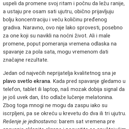
uspeli da promene svoj ritam i počnu da ležu ranije,
a ustaju pre osam sati ujutru, obično prijavljuju
bolju koncentraciju i veću količinu pređenog
gradiva. Naravno, ovo nije lako sprovesti, posebno
za one koji su navikli na noćni život. Ali i male
promene, poput pomeranja vremena odlaska na
spavanje za pola sata, mogu vremenom dati
značajne rezultate.
Jedan od najvećih neprijatelja kvalitetnog sna je
plavo svetlo ekrana
. Kada pred spavanje gledamo u
telefon, tablet ili laptop, naš mozak dobija signal da
je još uvek dan, što odlaže lučenje melatonina.
Zbog toga mnogi ne mogu da zaspu iako su
iscrpljeni, pa se okreću u krevetu do dva ili tri ujutru.
Rešenje je jednostavno
: barem sat vremena pre