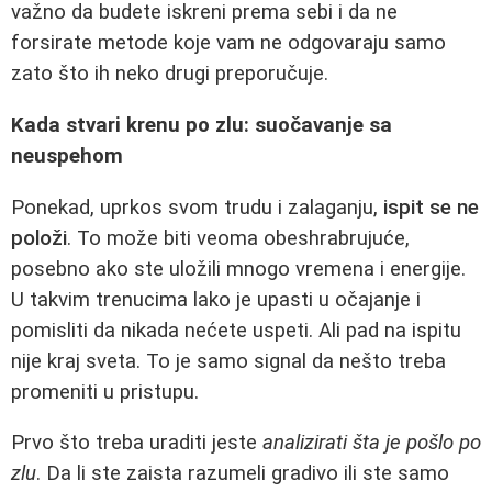
važno da budete iskreni prema sebi i da ne
forsirate metode koje vam ne odgovaraju samo
zato što ih neko drugi preporučuje.
Kada stvari krenu po zlu: suočavanje sa
neuspehom
Ponekad, uprkos svom trudu i zalaganju,
ispit se ne
položi
. To može biti veoma obeshrabrujuće,
posebno ako ste uložili mnogo vremena i energije.
U takvim trenucima lako je upasti u očajanje i
pomisliti da nikada nećete uspeti. Ali pad na ispitu
nije kraj sveta. To je samo signal da nešto treba
promeniti u pristupu.
Prvo što treba uraditi jeste
analizirati šta je pošlo po
zlu
. Da li ste zaista razumeli gradivo ili ste samo