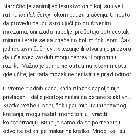
Naročito je zanimljivo iskustvo onih koji su uveli
rutinu
kratkih šetnji
tokom pauza u učenju. Umesto
da provedu pauzu skrolujući po društvenim
mrežama, oni izađu napolje, prošetaju petnaestak
minuta i vrate se sa značajno boljim fokusom. Čak i
jednostavni čučnjevi, istezanje ili otvaranje prozora
da uđe svež vazduh mogu napraviti ogromnu
razliku. Važno je samo
ne ostati na istom mestu
gde učite, jer tada mozak ne registruje pravi odmor.
U vreme hladnih dana, kada izlazak napolje nije
privlačan, i dalje postoje načini da ostanete aktivni.
Kratke vežbe u sobi, čak i par minuta intenzivnog
kretanja, mogu razbiti monotoniju i
vratiti
koncentraciju
. Bitno je samo da se pokrenete i
odvojite od knjige makar na kratko. Mnogi koji su