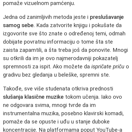
pomaže vizuelnom pamćenju.
Jedna od zanimljivih metoda jeste i
preslušavanje
samog sebe
. Kada zatvorite knjigu i pokušate da
izgovorite sve što znate o određenoj temi, odmah
dobijate povratnu informaciju o tome šta ste
zaista zapamtili, a šta treba još da ponovite. Mnogi
su otkrili da im je ovo najmerodavniji pokazatelj
spremnosti za ispit. Ako možete da
ispričate priču
o
gradivu bez gledanja u beleške, spremni ste.
Takođe, sve više studenata otkriva prednosti
slušanja klasične muzike
tokom učenja. Iako ovo
ne odgovara svima, mnogi tvrde da im
instrumentalna muzika, posebno klavirski komadi,
pomaže da se opuste i uđu u stanje duboke
koncentracije. Na platformama poput YouTube-a