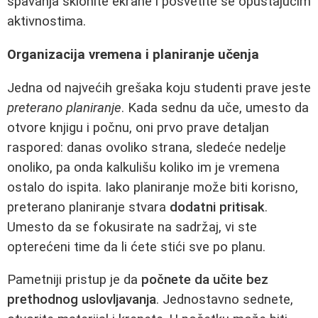
spavanja sklonite ekrane i posvetite se opuštajućim
aktivnostima.
Organizacija vremena i planiranje učenja
Jedna od najvećih grešaka koju studenti prave jeste
preterano planiranje
. Kada sednu da uče, umesto da
otvore knjigu i počnu, oni prvo prave detaljan
raspored: danas ovoliko strana, sledeće nedelje
onoliko, pa onda kalkulišu koliko im je vremena
ostalo do ispita. Iako planiranje može biti korisno,
preterano planiranje stvara
dodatni pritisak
.
Umesto da se fokusirate na sadržaj, vi ste
opterećeni time da li ćete stići sve po planu.
Pametniji pristup je da
počnete da učite bez
prethodnog uslovljavanja
. Jednostavno sednete,