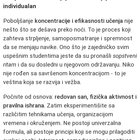
individualan
Poboljšanje
koncentracije i efikasnosti učenja
nije
nešto što se dešava preko noći. To je proces koji
zahteva strpljenje, samoposmatranje i spremnost
da se menjaju navike. Ono što je zajedničko svim
uspešnim studentima jeste da su pronašli
sopstveni
ritam
i da su dosledni u njegovom održavanju. Niko
nije rođen sa savršenom koncentracijom - to je
veština koja se razvija i vežba.
Počnite od osnova:
redovan san, fizička aktivnost i
pravilna ishrana
. Zatim eksperimentišite sa
različitim tehnikama učenja, organizacijom
vremena i okruženjem. Ne postoji univerzalna
formula, ali postoje principi koji se mogu prilagoditi