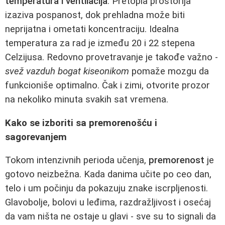
temperatura i ventilacija
. Pretopla prostorija
izaziva pospanost, dok prehladna može biti
neprijatna i ometati koncentraciju. Idealna
temperatura za rad je između 20 i 22 stepena
Celzijusa. Redovno provetravanje je takođe važno -
svež vazduh bogat kiseonikom
pomaže mozgu da
funkcioniše optimalno. Čak i zimi, otvorite prozor
na nekoliko minuta svakih sat vremena.
Kako se izboriti sa premorenošću i
sagorevanjem
Tokom intenzivnih perioda učenja,
premorenost
je
gotovo neizbežna. Kada danima učite po ceo dan,
telo i um počinju da pokazuju znake iscrpljenosti.
Glavobolje, bolovi u leđima, razdražljivost i osećaj
da vam ništa ne ostaje u glavi - sve su to signali da