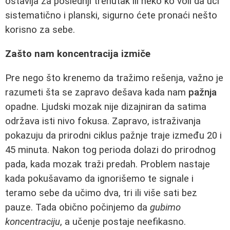
ostavlja za poslednji trenutak ili neko ko voli da uči
sistematično i planski, sigurno ćete pronaći nešto
korisno za sebe.
Zašto nam koncentracija izmiče
Pre nego što krenemo da tražimo rešenja, važno je
razumeti šta se zapravo dešava kada nam
pažnja
opadne. Ljudski mozak nije dizajniran da satima
održava isti nivo fokusa. Zapravo, istraživanja
pokazuju da prirodni ciklus pažnje traje između 20 i
45 minuta. Nakon tog perioda dolazi do prirodnog
pada, kada mozak traži predah. Problem nastaje
kada pokušavamo da ignorišemo te signale i
teramo sebe da učimo dva, tri ili više sati bez
pauze. Tada obično počinjemo da
gubimo
koncentraciju
, a učenje postaje neefikasno.