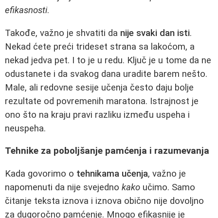
efikasnosti
.
Takođe, važno je shvatiti da
nije svaki dan isti
.
Nekad ćete preći trideset strana sa lakoćom, a
nekad jedva pet. I to je u redu. Ključ je u tome da ne
odustanete i da svakog dana uradite barem nešto.
Male, ali redovne sesije učenja često daju bolje
rezultate od povremenih maratona. Istrajnost je
ono što na kraju pravi razliku između uspeha i
neuspeha.
Tehnike za poboljšanje pamćenja i razumevanja
Kada govorimo o
tehnikama učenja
, važno je
napomenuti da nije svejedno
kako
učimo. Samo
čitanje teksta iznova i iznova obično nije dovoljno
za dugoročno pamćenje. Mnogo efikasnije je