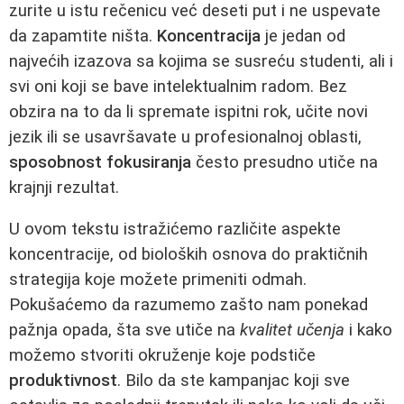
zurite u istu rečenicu već deseti put i ne uspevate
da zapamtite ništa.
Koncentracija
je jedan od
najvećih izazova sa kojima se susreću studenti, ali i
svi oni koji se bave intelektualnim radom. Bez
obzira na to da li spremate ispitni rok, učite novi
jezik ili se usavršavate u profesionalnoj oblasti,
sposobnost fokusiranja
često presudno utiče na
krajnji rezultat.
U ovom tekstu istražićemo različite aspekte
koncentracije, od bioloških osnova do praktičnih
strategija koje možete primeniti odmah.
Pokušaćemo da razumemo zašto nam ponekad
pažnja opada, šta sve utiče na
kvalitet učenja
i kako
možemo stvoriti okruženje koje podstiče
produktivnost
. Bilo da ste kampanjac koji sve