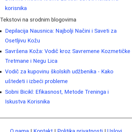
korisnika
Tekstovi na srodnim blogovima
Depilacija Nausnica: Najbolji Načini i Saveti za
Osetljivu Kožu
Savršena Koža: Vodič kroz Savremene Kozmetičke
Tretmane i Negu Lica
Vodič za kupovinu školskih udžbenika - Kako
uštedeti i izbeći probleme
Sobni Bicikl: Efikasnost, Metode Treninga i
Iskustva Korisnika
O nama
|
Kontakt
|
Politika privatnosti
|
Uslovi