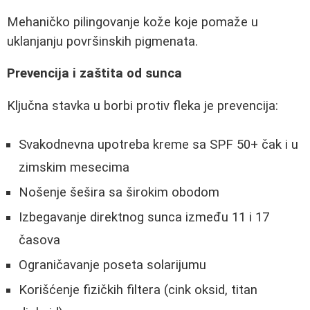
Mehaničko pilingovanje kože koje pomaže u
uklanjanju površinskih pigmenata.
Prevencija i zaštita od sunca
Ključna stavka u borbi protiv fleka je prevencija:
Svakodnevna upotreba kreme sa SPF 50+ čak i u
zimskim mesecima
Nošenje šešira sa širokim obodom
Izbegavanje direktnog sunca između 11 i 17
časova
Ograničavanje poseta solarijumu
Korišćenje fizičkih filtera (cink oksid, titan