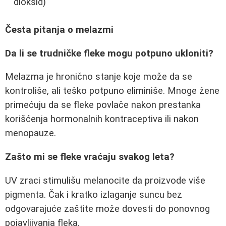
dioksid)
Česta pitanja o melazmi
Da li se trudničke fleke mogu potpuno ukloniti?
Melazma je hronično stanje koje može da se
kontroliše, ali teško potpuno eliminiše. Mnoge žene
primećuju da se fleke povlače nakon prestanka
korišćenja hormonalnih kontraceptiva ili nakon
menopauze.
Zašto mi se fleke vraćaju svakog leta?
UV zraci stimulišu melanocite da proizvode više
pigmenta. Čak i kratko izlaganje suncu bez
odgovarajuće zaštite može dovesti do ponovnog
pojavljivanja fleka.