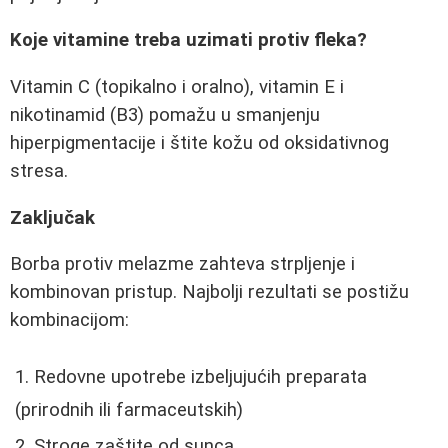
Koje vitamine treba uzimati protiv fleka?
Vitamin C (topikalno i oralno), vitamin E i
nikotinamid (B3) pomažu u smanjenju
hiperpigmentacije i štite kožu od oksidativnog
stresa.
Zaključak
Borba protiv melazme zahteva strpljenje i
kombinovan pristup. Najbolji rezultati se postižu
kombinacijom:
Redovne upotrebe izbeljujućih preparata
(prirodnih ili farmaceutskih)
Stroge zaštite od sunca