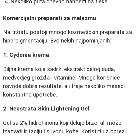
Nekoliko puta dnevno nanositi na fleke
Komercijalni preparati za melazmu
Na tržištu postoji mnogo kozmetičkih preparata za
hiperpigmentaciju. Evo nekih najpominjanih:
1. Cydonia krema
Biljna krema koja sadrži ekstrakt belog duda,
medvedjeg grožđa i vitamine. Mnoge korisnice
navode dobre rezultate, ali traje nekoliko meseci
konstantne upotrebe.
2. Neostrata Skin Lightening Gel
Gel sa 2% hidrohinona koji deluje brzo, ali može
izazvati iritaciju i suvoću kože. Koristiti uz oprez i