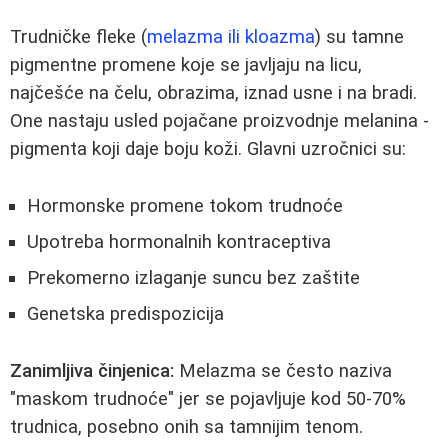
Trudničke fleke (
melazma ili kloazma
) su tamne
pigmentne promene koje se javljaju na licu,
najčešće na čelu, obrazima, iznad usne i na bradi.
One nastaju usled pojačane proizvodnje melanina -
pigmenta koji daje boju koži. Glavni uzročnici su:
Hormonske promene tokom trudnoće
Upotreba hormonalnih kontraceptiva
Prekomerno izlaganje suncu bez zaštite
Genetska predispozicija
Zanimljiva činjenica:
Melazma se često naziva
"maskom trudnoće" jer se pojavljuje kod 50-70%
trudnica, posebno onih sa tamnijim tenom.