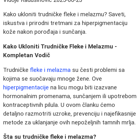
Kako ukloniti trudničke fleke i melazmu? Saveti,
iskustva i prirodni tretmani za hiperpigmentaciju
kože nakon porođaja i sunčanja.
Kako Ukloniti Trudničke Fleke i Melazmu -
Kompletan Vodič
Trudničke
fleke i melazma
su česti problemi sa
kojima se suočavaju mnoge žene. Ove
hiperpigmentacije
na licu mogu biti izazvane
hormonalnim promenama, sunčanjem ili upotrebom
kontraceptivnih pilula. U ovom članku ćemo
detaljno razmotriti uzroke, prevenciju i najefikasnije
metode za uklanjanje ovih nepoželjnih tamnih mrlja.
Šta su trudničke fleke i melazma?