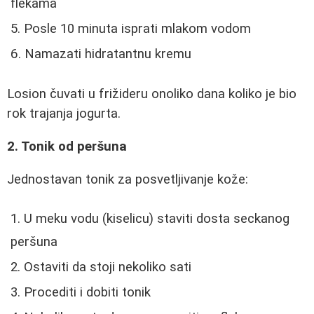
flekama
Posle 10 minuta isprati mlakom vodom
Namazati hidratantnu kremu
Losion čuvati u frižideru onoliko dana koliko je bio
rok trajanja jogurta.
2. Tonik od peršuna
Jednostavan tonik za posvetljivanje kože:
U meku vodu (kiselicu) staviti dosta seckanog
peršuna
Ostaviti da stoji nekoliko sati
Procediti i dobiti tonik