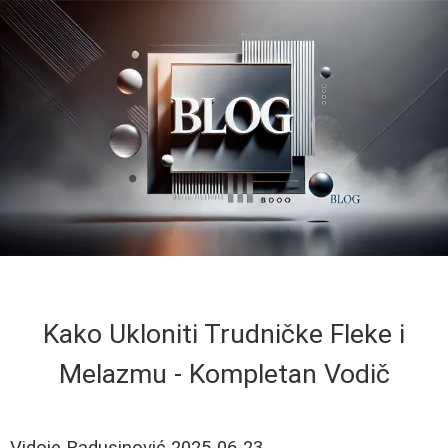
Kako Ukloniti Trudničke Fleke i
Melazmu - Kompletan Vodič
Vidoje Radusinović
2025-06-23