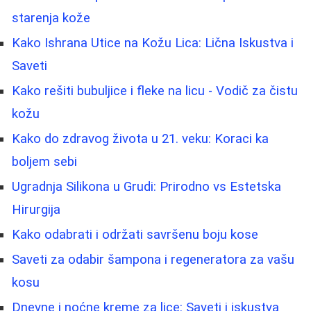
starenja kože
Kako Ishrana Utice na Kožu Lica: Lična Iskustva i
Saveti
Kako rešiti bubuljice i fleke na licu - Vodič za čistu
kožu
Kako do zdravog života u 21. veku: Koraci ka
boljem sebi
Ugradnja Silikona u Grudi: Prirodno vs Estetska
Hirurgija
Kako odabrati i održati savršenu boju kose
Saveti za odabir šampona i regeneratora za vašu
kosu
Dnevne i noćne kreme za lice: Saveti i iskustva