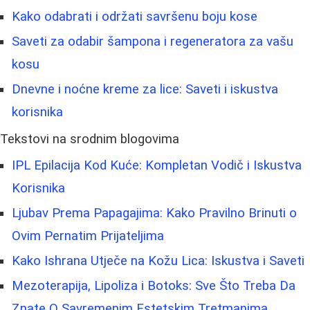
Kako odabrati i održati savršenu boju kose
Saveti za odabir šampona i regeneratora za vašu
kosu
Dnevne i noćne kreme za lice: Saveti i iskustva
korisnika
Tekstovi na srodnim blogovima
IPL Epilacija Kod Kuće: Kompletan Vodič i Iskustva
Korisnika
Ljubav Prema Papagajima: Kako Pravilno Brinuti o
Ovim Pernatim Prijateljima
Kako Ishrana Utječe na Kožu Lica: Iskustva i Saveti
Mezoterapija, Lipoliza i Botoks: Sve Što Treba Da
Znate O Savremenim Estetskim Tretmanima