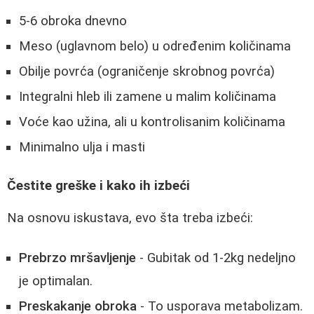
5-6 obroka dnevno
Meso (uglavnom belo) u određenim količinama
Obilje povrća (ograničenje skrobnog povrća)
Integralni hleb ili zamene u malim količinama
Voće kao užina, ali u kontrolisanim količinama
Minimalno ulja i masti
Čestite greške i kako ih izbeći
Na osnovu iskustava, evo šta treba izbeći:
Prebrzo mršavljenje
- Gubitak od 1-2kg nedeljno
je optimalan.
Preskakanje obroka
- To usporava metabolizam.