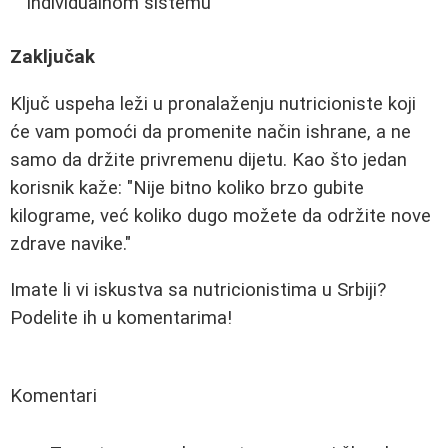
individualnom sistemu
Zaključak
Ključ uspeha leži u pronalaženju nutricioniste koji
će vam pomoći da promenite način ishrane, a ne
samo da držite privremenu dijetu. Kao što jedan
korisnik kaže: "Nije bitno koliko brzo gubite
kilograme, već koliko dugo možete da održite nove
zdrave navike."
Imate li vi iskustva sa nutricionistima u Srbiji?
Podelite ih u komentarima!
Komentari