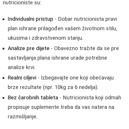
nutricioniste su:
Individualni pristup
- Dobar nutricionista pravi
plan ishrane prilagođen vašem životnom stilu,
ukusima i zdravstvenom stanju.
Analize pre dijete
- Obavezno tražite da se pre
sastavljanja plana ishrane urade potrebne
analize krvi.
Realni ciljevi
- Izbegavajte one koji obećavaju
brze rezultate (npr. 10kg za 6 nedelja).
Bez čarobnih tableta
- Nutricionista koji odmah
propisuje suplemente treba da vas natera na
razmišljanje.