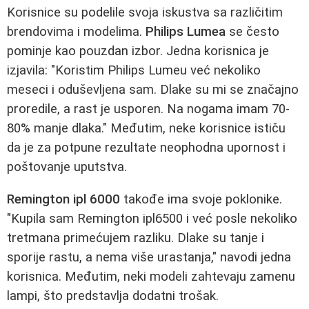
Korisnice su podelile svoja iskustva sa različitim
brendovima i modelima.
Philips Lumea
se često
pominje kao pouzdan izbor. Jedna korisnica je
izjavila: "Koristim Philips Lumeu već nekoliko
meseci i oduševljena sam. Dlake su mi se značajno
proredile, a rast je usporen. Na nogama imam 70-
80% manje dlaka." Međutim, neke korisnice ističu
da je za potpune rezultate neophodna upornost i
poštovanje uputstva.
Remington ipl 6000
takođe ima svoje poklonike.
"Kupila sam Remington ipl6500 i već posle nekoliko
tretmana primećujem razliku. Dlake su tanje i
sporije rastu, a nema više urastanja," navodi jedna
korisnica. Međutim, neki modeli zahtevaju zamenu
lampi, što predstavlja dodatni trošak.