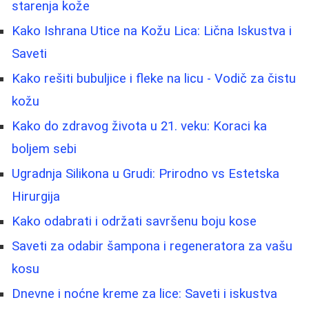
starenja kože
Kako Ishrana Utice na Kožu Lica: Lična Iskustva i
Saveti
Kako rešiti bubuljice i fleke na licu - Vodič za čistu
kožu
Kako do zdravog života u 21. veku: Koraci ka
boljem sebi
Ugradnja Silikona u Grudi: Prirodno vs Estetska
Hirurgija
Kako odabrati i održati savršenu boju kose
Saveti za odabir šampona i regeneratora za vašu
kosu
Dnevne i noćne kreme za lice: Saveti i iskustva