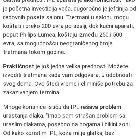
je početna investicija veća, dugoročno je jeftinija od
redovnih poseta salonu. Tretmani u salonu mogu
koštati i preko 200 evra po sesiji, dok kućni aparati,
poput Philips Lumea, koštaju između 250 i 500
evra, sa mogućnošću neograničenog broja
tretmana tokom godine.
Praktičnost
je još jedna velika prednost. Možete
izvoditi tretmane kada vam odgovara, u udobnosti
svog doma. Ovo štedi vreme i eliminiše potrebu za
zakazivanjem termina.
Mnoge korisnice ističu da IPL
rešava problem
urastanja dlaka
. "Imao sam strašan problem sa
uraslim dlakama, posebno na nogama i bikini zoni.
Od kako koristim IPL, koža mi je glatka, bez