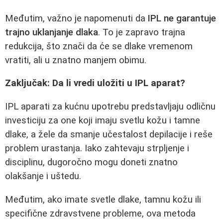
Međutim, važno je napomenuti da
IPL ne garantuje
trajno uklanjanje dlaka
. To je zapravo trajna
redukcija, što znači da će se dlake vremenom
vratiti, ali u znatno manjem obimu.
Zaključak: Da li vredi uložiti u IPL aparat?
IPL aparati za kućnu upotrebu predstavljaju odličnu
investiciju za one koji imaju svetlu kožu i tamne
dlake, a žele da smanje učestalost depilacije i reše
problem urastanja. Iako zahtevaju strpljenje i
disciplinu, dugoročno mogu doneti znatno
olakšanje i uštedu.
Međutim, ako imate svetle dlake, tamnu kožu ili
specifične zdravstvene probleme, ova metoda