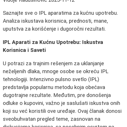
Saznajte sve o IPL aparatima za kućnu upotrebu.
Analiza iskustava korisnica, prednosti, mane,
uputstva za korišćenje i dugoročni rezultati.
IPL Aparati za Kućnu Upotrebu: Iskustva
Korisnica i Saveti
U potrazi za trajnim rešenjem za uklanjanje
neželjenih dlaka, mnoge osobe se okreću IPL
tehnologiji. Intenzivno pulsno svetlo (IPL)
predstavlja popularnu metodu koja obećava
dugotrajne rezultate. Međutim, pre donošenja
odluke o kupovini, važno je saslušati iskustva onih
koji su već koristili ove uređaje. Ovaj članak donosi
sveobuhvatan pregled teme, zasnovan na
diskusijama korisnica, sa posebnim osvrtom na