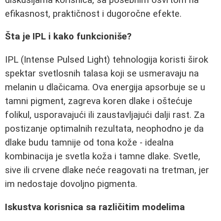
efikasnost, praktičnost i dugoročne efekte.
Šta je IPL i kako funkcioniše?
IPL (Intense Pulsed Light) tehnologija koristi širok
spektar svetlosnih talasa koji se usmeravaju na
melanin u dlačicama. Ova energija apsorbuje se u
tamni pigment, zagreva koren dlake i oštećuje
folikul, usporavajući ili zaustavljajući dalji rast. Za
postizanje optimalnih rezultata, neophodno je da
dlake budu tamnije od tona kože - idealna
kombinacija je svetla koža i tamne dlake. Svetle,
sive ili crvene dlake neće reagovati na tretman, jer
im nedostaje dovoljno pigmenta.
Iskustva korisnica sa različitim modelima