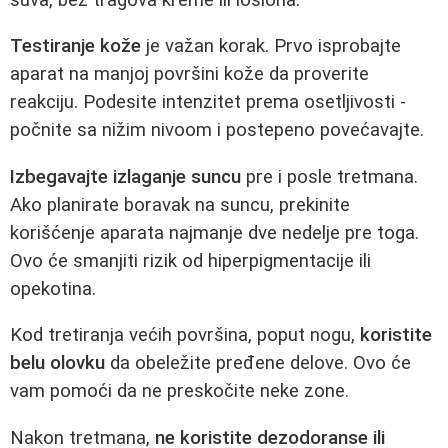
Testiranje kože
je važan korak. Prvo isprobajte
aparat na manjoj površini kože da proverite
reakciju. Podesite intenzitet prema osetljivosti -
počnite sa nižim nivoom i postepeno povećavajte.
Izbegavajte izlaganje suncu
pre i posle tretmana.
Ako planirate boravak na suncu, prekinite
korišćenje aparata najmanje dve nedelje pre toga.
Ovo će smanjiti rizik od hiperpigmentacije ili
opekotina.
Kod tretiranja većih površina, poput nogu,
koristite
belu olovku
da obeležite pređene delove. Ovo će
vam pomoći da ne preskočite neke zone.
Nakon tretmana,
ne koristite dezodoranse ili