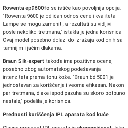
Rowenta ep9600fo
se ističe kao povoljnija opcija.
"Rowenta 9600 je odličan odnos cene i kvaliteta.
Lampe se mogu zameniti, a rezultati su vidljivi
posle nekoliko tretmana," istakla je jedna korisnica.
Ovaj model posebno dolazi do izražaja kod onih sa
tamnijim i jačim dlakama.
Braun Silk-expert
takođe ima pozitivne ocene,
posebno zbog automatskog podešavanja
intenziteta prema tonu kože. "Braun bd 5001 je
jednostavan za korišćenje i veoma efikasan. Nakon
par tretmana, dlake ispod pazuha su skoro potpuno
nestale," podelila je korisnica.
Prednosti korišćenja IPL aparata kod kuće
Glavna prednost IPL aparata je
ekonomičnost
. Iako