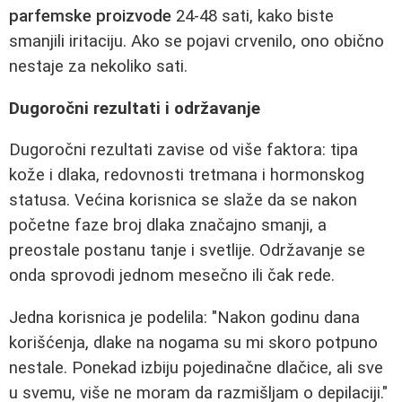
parfemske proizvode
24-48 sati, kako biste
smanjili iritaciju. Ako se pojavi crvenilo, ono obično
nestaje za nekoliko sati.
Dugoročni rezultati i održavanje
Dugoročni rezultati zavise od više faktora: tipa
kože i dlaka, redovnosti tretmana i hormonskog
statusa. Većina korisnica se slaže da se nakon
početne faze broj dlaka značajno smanji, a
preostale postanu tanje i svetlije. Održavanje se
onda sprovodi jednom mesečno ili čak rede.
Jedna korisnica je podelila: "Nakon godinu dana
korišćenja, dlake na nogama su mi skoro potpuno
nestale. Ponekad izbiju pojedinačne dlačice, ali sve
u svemu, više ne moram da razmišljam o depilaciji."