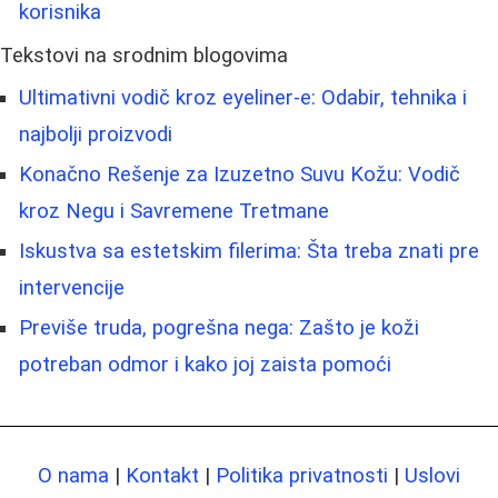
korisnika
Tekstovi na srodnim blogovima
Ultimativni vodič kroz eyeliner-e: Odabir, tehnika i
najbolji proizvodi
Konačno Rešenje za Izuzetno Suvu Kožu: Vodič
kroz Negu i Savremene Tretmane
Iskustva sa estetskim filerima: Šta treba znati pre
intervencije
Previše truda, pogrešna nega: Zašto je koži
potreban odmor i kako joj zaista pomoći
O nama
|
Kontakt
|
Politika privatnosti
|
Uslovi