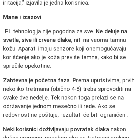
iritacija," izjavila je jedna korisnica.
Mane i izazovi
IPL tehnologija nije pogodna za sve.
Ne deluje na
svetle, sive ili crvene dlake
, niti na veoma tamnu
kožu. Aparati imaju senzore koji onemogućavaju
korišćenje ako je koža previše tamna, kako bi se
sprečile opekotine.
Zahtevna je početna faza
. Prema uputstvima, prvih
nekoliko tretmana (obično 4-8) treba sprovoditi na
svake dve nedelje. Tek nakon toga prelazi se na
održavanje jednom mesečno ili rede. Ako se
redovnost ne poštuje, rezultati će biti ograničeni.
Neki korisnici doživljavaju povratak dlaka
nakon
dužeg vremena, posebno ako se tretmani prekinu.