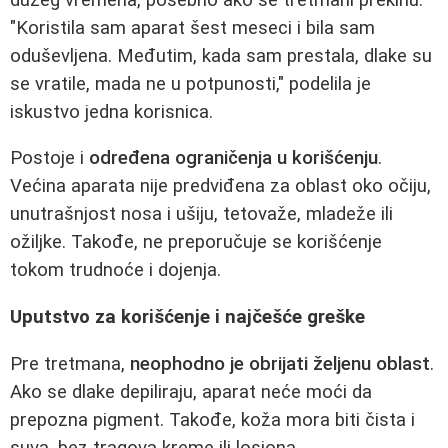
"Koristila sam aparat šest meseci i bila sam
oduševljena. Međutim, kada sam prestala, dlake su
se vratile, mada ne u potpunosti," podelila je
iskustvo jedna korisnica.
Postoje i
određena ograničenja u korišćenju
.
Većina aparata nije predviđena za oblast oko očiju,
unutrašnjost nosa i ušiju, tetovaže, mladeže ili
ožiljke. Takođe, ne preporučuje se korišćenje
tokom trudnoće i dojenja.
Uputstvo za korišćenje i najčešće greške
Pre tretmana,
neophodno je obrijati željenu oblast
.
Ako se dlake depiliraju, aparat neće moći da
prepozna pigment. Takođe, koža mora biti čista i
suva, bez tragova kreme ili losiona.