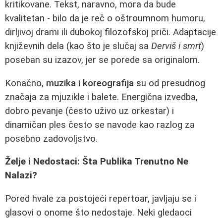
kritikovane. Tekst, naravno, mora da bude
kvalitetan - bilo da je reč o oštroumnom humoru,
dirljivoj drami ili dubokoj filozofskoj priči. Adaptacije
književnih dela (kao što je slučaj sa
Derviš i smrt
)
poseban su izazov, jer se porede sa originalom.
Konačno,
muzika i koreografija
su od presudnog
značaja za mjuzikle i balete. Energična izvedba,
dobro pevanje (često uživo uz orkestar) i
dinamičan ples često se navode kao razlog za
posebno zadovoljstvo.
Želje i Nedostaci: Šta Publika Trenutno Ne
Nalazi?
Pored hvale za postojeći repertoar, javljaju se i
glasovi o onome što nedostaje. Neki gledaoci