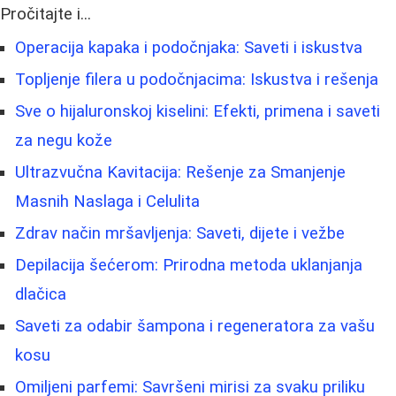
Pročitajte i...
Operacija kapaka i podočnjaka: Saveti i iskustva
Topljenje filera u podočnjacima: Iskustva i rešenja
Sve o hijaluronskoj kiselini: Efekti, primena i saveti
za negu kože
Ultrazvučna Kavitacija: Rešenje za Smanjenje
Masnih Naslaga i Celulita
Zdrav način mršavljenja: Saveti, dijete i vežbe
Depilacija šećerom: Prirodna metoda uklanjanja
dlačica
Saveti za odabir šampona i regeneratora za vašu
kosu
Omiljeni parfemi: Savršeni mirisi za svaku priliku