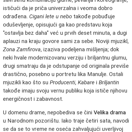
ističući da je priča univerzalna i veoma dobro
odrađena.
Cigani lete u nebo
takođe pobuđuje
oduševljenje, opisujući ga kao predstavu koja
"ostavlja bez daha" već u prvih deset minuta, a dugi
aplauzi na kraju govore sami za sebe. Noviji mjuzikl,
Zona Zamfirova
, izaziva podeljena mišljenja; dok
neki hvale modernizovanu verziju i briljantnu glumu,
drugi smatraju da je odstupanje od originala previše
drastično, posebno u portretu lika Manulje. Ostali
mjuzikli kao što su
Producenti
,
Kabare
i
Briljantin
takođe imaju svoju vernu publiku koja ističe njihovu
energičnost i zabavnost.
U domenu drame, nepobediva se čini
Velika drama
u Narodnom pozorištu. Iako traje četiri sata, navodi
se da se to vreme ne oseća zahvaljujući uverljivoj