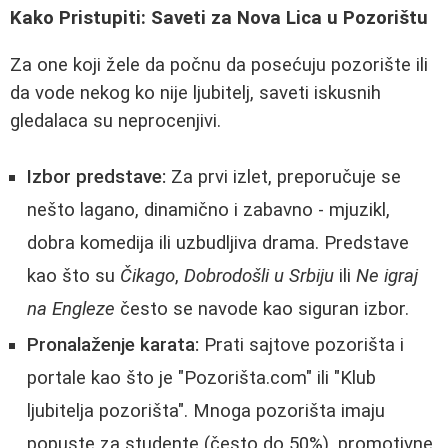
Kako Pristupiti: Saveti za Nova Lica u Pozorištu
Za one koji žele da počnu da posećuju pozorište ili
da vode nekog ko nije ljubitelj, saveti iskusnih
gledalaca su neprocenjivi.
Izbor predstave:
Za prvi izlet, preporučuje se
nešto lagano, dinamično i zabavno - mjuzikl,
dobra komedija ili uzbudljiva drama. Predstave
kao što su
Čikago
,
Dobrodošli u Srbiju
ili
Ne igraj
na Engleze
često se navode kao siguran izbor.
Pronalaženje karata:
Prati sajtove pozorišta i
portale kao što je "Pozorišta.com" ili "Klub
ljubitelja pozorišta". Mnoga pozorišta imaju
popuste za studente (često do 50%), promotivne