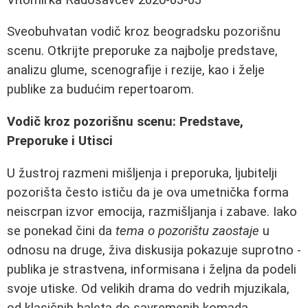
Sveobuhvatan vodič kroz beogradsku pozorišnu
scenu. Otkrijte preporuke za najbolje predstave,
analizu glume, scenografije i rezije, kao i želje
publike za budućim repertoarom.
Vodič kroz pozorišnu scenu: Predstave,
Preporuke i Utisci
U žustroj razmeni mišljenja i preporuka, ljubitelji
pozorišta često ističu da je ova umetnička forma
neiscrpan izvor emocija, razmišljanja i zabave. Iako
se ponekad čini da
tema o pozorištu zaostaje
u
odnosu na druge, živa diskusija pokazuje suprotno -
publika je strastvena, informisana i željna da podeli
svoje utiske. Od velikih drama do vedrih mjuzikala,
od klasičnih baleta do savremenih komada,