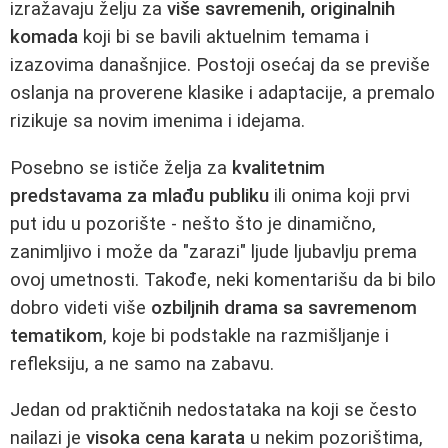
izražavaju želju za
više savremenih, originalnih
komada
koji bi se bavili aktuelnim temama i
izazovima današnjice. Postoji osećaj da se previše
oslanja na proverene klasike i adaptacije, a premalo
rizikuje sa novim imenima i idejama.
Posebno se ističe želja za
kvalitetnim
predstavama za mlađu publiku
ili onima koji prvi
put idu u pozorište - nešto što je dinamično,
zanimljivo i može da "zarazi" ljude ljubavlju prema
ovoj umetnosti. Takođe, neki komentarišu da bi bilo
dobro videti više
ozbiljnih drama sa savremenom
tematikom
, koje bi podstakle na razmišljanje i
refleksiju, a ne samo na zabavu.
Jedan od praktičnih nedostataka na koji se često
nailazi je
visoka cena karata
u nekim pozorištima,