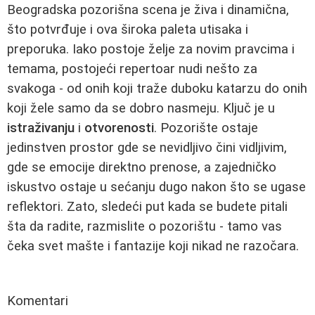
Beogradska pozorišna scena je živa i dinamična,
što potvrđuje i ova široka paleta utisaka i
preporuka. Iako postoje želje za novim pravcima i
temama, postojeći repertoar nudi nešto za
svakoga - od onih koji traže duboku katarzu do onih
koji žele samo da se dobro nasmeju. Ključ je u
istraživanju
i
otvorenosti
. Pozorište ostaje
jedinstven prostor gde se nevidljivo čini vidljivim,
gde se emocije direktno prenose, a zajedničko
iskustvo ostaje u sećanju dugo nakon što se ugase
reflektori. Zato, sledeći put kada se budete pitali
šta da radite, razmislite o pozorištu - tamo vas
čeka svet mašte i fantazije koji nikad ne razočara.
Komentari