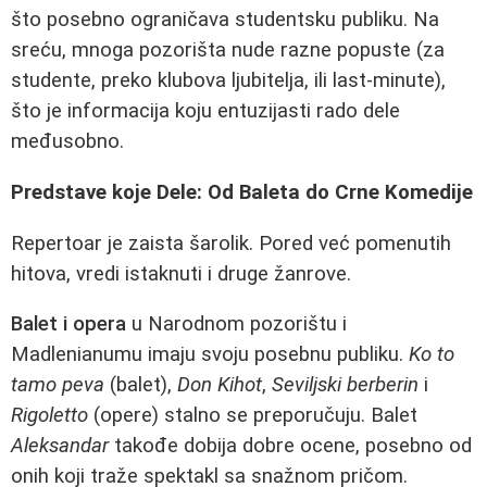
što posebno ograničava studentsku publiku. Na
sreću, mnoga pozorišta nude razne popuste (za
studente, preko klubova ljubitelja, ili last-minute),
što je informacija koju entuzijasti rado dele
međusobno.
Predstave koje Dele: Od Baleta do Crne Komedije
Repertoar je zaista šarolik. Pored već pomenutih
hitova, vredi istaknuti i druge žanrove.
Balet i opera
u Narodnom pozorištu i
Madlenianumu imaju svoju posebnu publiku.
Ko to
tamo peva
(balet),
Don Kihot
,
Seviljski berberin
i
Rigoletto
(opere) stalno se preporučuju. Balet
Aleksandar
takođe dobija dobre ocene, posebno od
onih koji traže spektakl sa snažnom pričom.