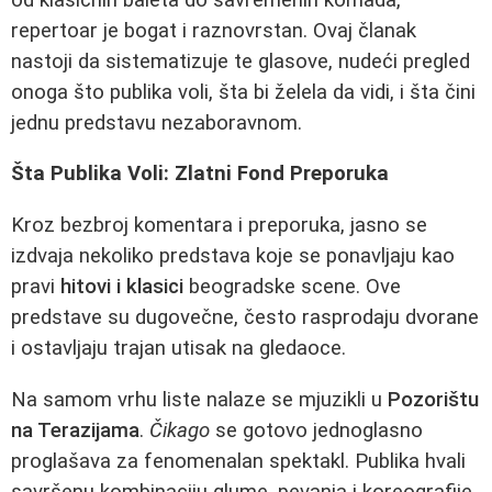
repertoar je bogat i raznovrstan. Ovaj članak
nastoji da sistematizuje te glasove, nudeći pregled
onoga što publika voli, šta bi želela da vidi, i šta čini
jednu predstavu nezaboravnom.
Šta Publika Voli: Zlatni Fond Preporuka
Kroz bezbroj komentara i preporuka, jasno se
izdvaja nekoliko predstava koje se ponavljaju kao
pravi
hitovi i klasici
beogradske scene. Ove
predstave su dugovečne, često rasprodaju dvorane
i ostavljaju trajan utisak na gledaoce.
Na samom vrhu liste nalaze se mjuzikli u
Pozorištu
na Terazijama
.
Čikago
se gotovo jednoglasno
proglašava za fenomenalan spektakl. Publika hvali
savršenu kombinaciju glume, pevanja i koreografije,