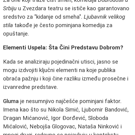
Srbiju
u Zvezdara teatru se ističe kao garantovano
sredstvo za "kidanje od smeha".
Ljubavnik velikog
stila
takođe je često pominjana komedija za
opuštanje.
Elementi Uspela: Šta Čini Predstavu Dobrom?
Kada se analiziraju pojedinačni utisci, jasno se
mogu izdvojiti ključni elementi na koje publika
obraća pažnju i koji čine razliku između prosečne i
izvanredne predstave.
Gluma
je nesumnjivo najčešće pominjani faktor.
Imena kao što su Nikola Simić, Ljubomir Bandović,
Dragan Mićanović, Igor Đorđević, Sloboda
Mićalović, Nebojša Glogovac, Nataša Ninković i
mnogi drugi, redovno se pojavljuju u kontekstu