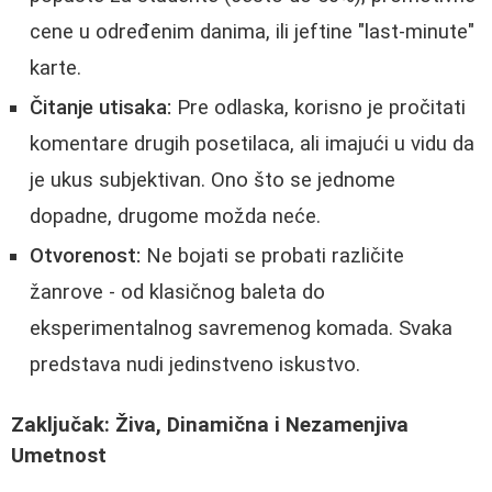
cene u određenim danima, ili jeftine "last-minute"
karte.
Čitanje utisaka:
Pre odlaska, korisno je pročitati
komentare drugih posetilaca, ali imajući u vidu da
je ukus subjektivan. Ono što se jednome
dopadne, drugome možda neće.
Otvorenost:
Ne bojati se probati različite
žanrove - od klasičnog baleta do
eksperimentalnog savremenog komada. Svaka
predstava nudi jedinstveno iskustvo.
Zaključak: Živa, Dinamična i Nezamenjiva
Umetnost