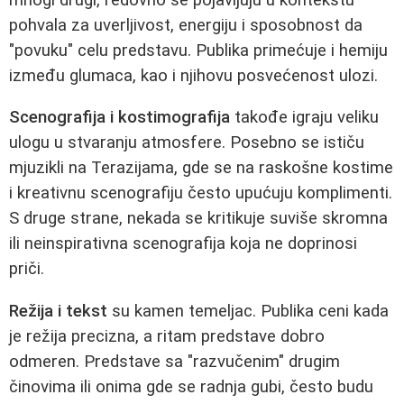
pohvala za uverljivost, energiju i sposobnost da
"povuku" celu predstavu. Publika primećuje i hemiju
između glumaca, kao i njihovu posvećenost ulozi.
Scenografija i kostimografija
takođe igraju veliku
ulogu u stvaranju atmosfere. Posebno se ističu
mjuzikli na Terazijama, gde se na raskošne kostime
i kreativnu scenografiju često upućuju komplimenti.
S druge strane, nekada se kritikuje suviše skromna
ili neinspirativna scenografija koja ne doprinosi
priči.
Režija i tekst
su kamen temeljac. Publika ceni kada
je režija precizna, a ritam predstave dobro
odmeren. Predstave sa "razvučenim" drugim
činovima ili onima gde se radnja gubi, često budu