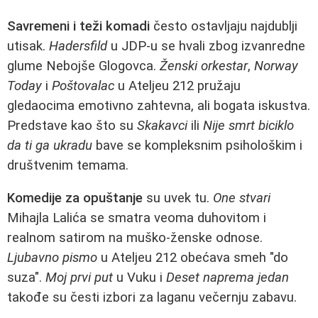
Savremeni i teži komadi
često ostavljaju najdublji
utisak.
Hadersfild
u JDP-u se hvali zbog izvanredne
glume Nebojše Glogovca.
Ženski orkestar
,
Norway
Today
i
Poštovalac
u Ateljeu 212 pružaju
gledaocima emotivno zahtevna, ali bogata iskustva.
Predstave kao što su
Skakavci
ili
Nije smrt biciklo
da ti ga ukradu
bave se kompleksnim psihološkim i
društvenim temama.
Komedije za opuštanje
su uvek tu.
One stvari
Mihajla Lalića se smatra veoma duhovitom i
realnom satirom na muško-ženske odnose.
Ljubavno pismo
u Ateljeu 212 obećava smeh "do
suza".
Moj prvi put
u Vuku i
Deset naprema jedan
takođe su česti izbori za laganu večernju zabavu.