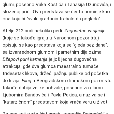
glumi, posebno Vuka Kostića i Tanasija Uzunovića, i
složenoj priči. Ova predstava se često pominje kao
ona koju bi "svaki građanin trebalo da pogleda".
Atelje 212 nudi nekoliko perli.
Zagonetne varijacije
(koje se takođe igraju u Narodnom pozorištu)
opisuju se kao predstava koja se "gleda bez daha",
sa izvanrednom glumom i pametnim dijalozima.
Džepovi puni kamenja
je još jedna dugovečna
atrakcija, gde dva glumca maestralno tumače
tridesetak likova, držeći pažnju publike od početka
do kraja.
Eling
u Beogradskom dramskom pozorištu
takođe dobija velike pohvale, posebno za glumu
Ljubomira Bandovića i Pavla Pekića, a naziva se i
"katarzičnom" predstavom koja vraća veru u život.
Za one koji traže čist smeh, komedija
Dobrodošli u