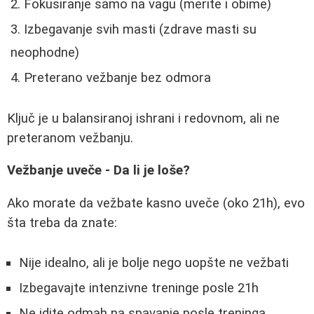
Fokusiranje samo na vagu (merite i obime)
Izbegavanje svih masti (zdrave masti su
neophodne)
Preterano vežbanje bez odmora
Ključ je u balansiranoj ishrani i redovnom, ali ne
preteranom vežbanju.
Vežbanje uveče - Da li je loše?
Ako morate da vežbate kasno uveče (oko 21h), evo
šta treba da znate:
Nije idealno, ali je bolje nego uopšte ne vežbati
Izbegavajte intenzivne treninge posle 21h
Ne idite odmah na spavanje posle treninga