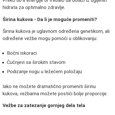
Preko 80% energije bi trebalo da dolazi iz ugljenih
hidrata za optimalno zdravlje.
Širina kukova - Da li je moguće promeniti?
Širina kukova je uglavnom određena genetikom, ali
određene vežbe mogu pomoći u oblikovanju:
Bočni iskoraci
Čučnjevi sa širokim stavom
Podizanje nogu u ležećem položaju
Iako ne možete dramatično promeniti širinu
kukova, vežbama možete postići bolje proporcije.
Vežbe za zatezanje gornjeg dela tela