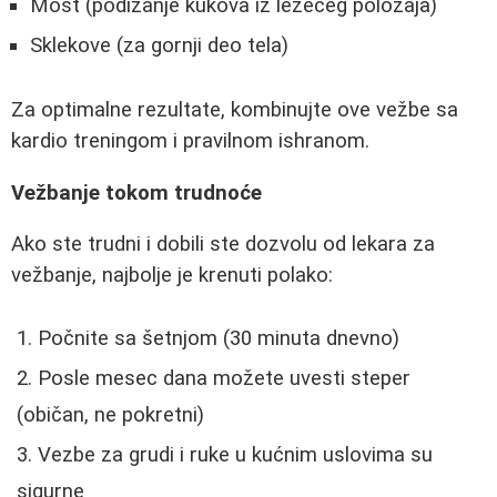
Most (podizanje kukova iz ležećeg položaja)
Sklekove (za gornji deo tela)
Za optimalne rezultate, kombinujte ove vežbe sa
kardio treningom i pravilnom ishranom.
Vežbanje tokom trudnoće
Ako ste trudni i dobili ste dozvolu od lekara za
vežbanje, najbolje je krenuti polako:
Počnite sa šetnjom (30 minuta dnevno)
Posle mesec dana možete uvesti steper
(običan, ne pokretni)
Vezbe za grudi i ruke u kućnim uslovima su
sigurne