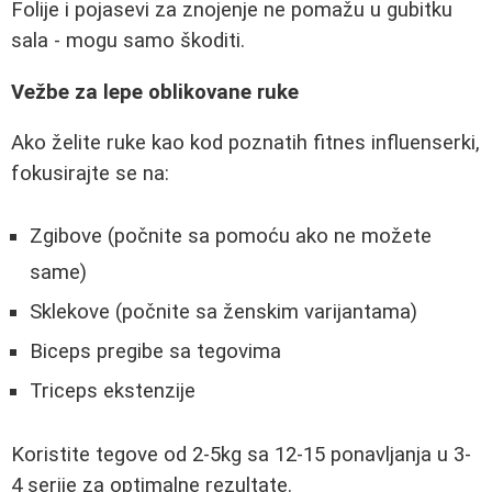
Folije i pojasevi za znojenje ne pomažu u gubitku
sala - mogu samo škoditi.
Vežbe za lepe oblikovane ruke
Ako želite ruke kao kod poznatih fitnes influenserki,
fokusirajte se na:
Zgibove (počnite sa pomoću ako ne možete
same)
Sklekove (počnite sa ženskim varijantama)
Biceps pregibe sa tegovima
Triceps ekstenzije
Koristite tegove od 2-5kg sa 12-15 ponavljanja u 3-
4 serije za optimalne rezultate.