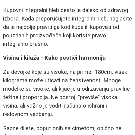
Kupovni integralni hleb često je daleko od zdravog
izbora. Kada preporučujete integralni hleb, naglasite
da je najbolje praviti ga kod kuće ili kupovati od
pouzdanih proizvođača koji koriste pravo
integralno brašno.
Visina i kilaža - Kako postići harmoniju
Za devojke koje su visoke, na primer 180cm, visak
kilograma može uticati na ženstvenost. Mnoge
modelke su visoke, ali ključ je u održavanju pravilne
težine i proporcija. Ne postoji "previše" visoka
visina, ali važno je voditi računa o ishrani i
redovnom vežbanju.
Razne dijete, poput onih sa cimetom, obično ne