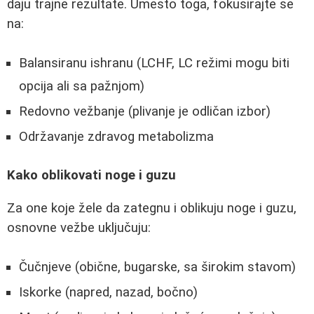
daju trajne rezultate. Umesto toga, fokusirajte se
na:
Balansiranu ishranu (LCHF, LC režimi mogu biti
opcija ali sa pažnjom)
Redovno vežbanje (plivanje je odličan izbor)
Održavanje zdravog metabolizma
Kako oblikovati noge i guzu
Za one koje žele da zategnu i oblikuju noge i guzu,
osnovne vežbe uključuju:
Čučnjeve (obične, bugarske, sa širokim stavom)
Iskorke (napred, nazad, bočno)