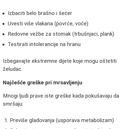
Izbaciti belo brašno i šećer
Uvesti više vlakana (povrće, voće)
Redovne vežbe za stomak (trbušnjaci, plank)
Testirati intolerancije na hranu
Izbegavajte ekstremne dijete koje mogu oštetiti
želudac.
Najčešće greške pri mrsavljenju
Mnogi ljudi prave iste greške kada pokušavaju da
smršaju:
Previše gladovanja (usporava metabolizam)