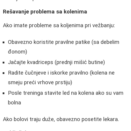
Rešavanje problema sa kolenima
Ako imate probleme sa koljenima pri vežbanju:
Obavezno koristite pravilne patike (sa debelim
đonom)
Jačajte kvadriceps (prednji mišić butine)
Radite čučnjeve i iskorke pravilno (kolena ne
smeju preći vrhove prstiju)
Posle treninga stavite led na kolena ako su vam
bolna
Ako bolovi traju duže, obavezno posetite lekara.