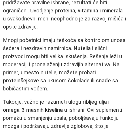
pridržavate pravilne ishrane, rezultati će biti
ograničeni. Uvodjenje
proteina
,
vitamina
i
minerala
u svakodnevni meni neophodno je za razvoj mišića i
opšte zdravlje.
Mnogi početnici imaju teškoća sa kontrolom unosa
šećera i nezdravih namirnica.
Nutella
i slični
proizvodi mogu biti velika iskušenja. Rešenje leži u
moderaciji i pronalaženju zdravijih alternativa. Na
primer, umesto nutelle, možete probati
proteinšejkove
sa ukusom čokolade ili
snađe
sa
bobičastim voćem.
Takodje, važno je razumeti ulogu
ribljeg ulja
i
omega-3 masnih kiselina
u ishrani. Ovi suplementi
pomažu u smanjenju upala, poboljšavaju funkciju
mozga i podržavaju zdravlje zglobova, što je