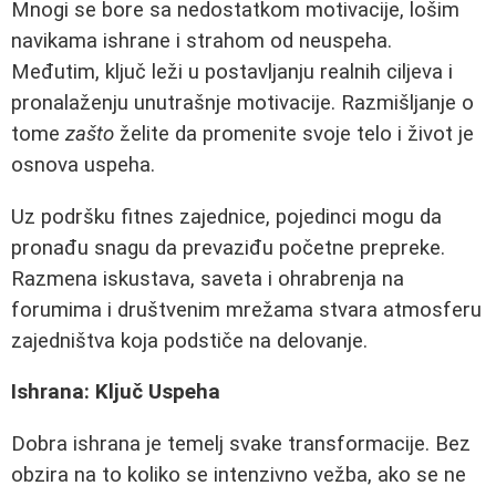
Mnogi se bore sa nedostatkom motivacije, lošim
navikama ishrane i strahom od neuspeha.
Međutim, ključ leži u postavljanju realnih ciljeva i
pronalaženju unutrašnje motivacije. Razmišljanje o
tome
zašto
želite da promenite svoje telo i život je
osnova uspeha.
Uz podršku fitnes zajednice, pojedinci mogu da
pronađu snagu da prevaziđu početne prepreke.
Razmena iskustava, saveta i ohrabrenja na
forumima i društvenim mrežama stvara atmosferu
zajedništva koja podstiče na delovanje.
Ishrana: Ključ Uspeha
Dobra ishrana je temelj svake transformacije. Bez
obzira na to koliko se intenzivno vežba, ako se ne