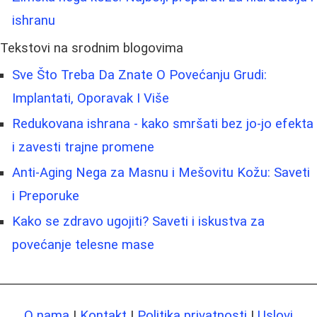
ishranu
Tekstovi na srodnim blogovima
Sve Što Treba Da Znate O Povećanju Grudi:
Implantati, Oporavak I Više
Redukovana ishrana - kako smršati bez jo‑jo efekta
i zavesti trajne promene
Anti-Aging Nega za Masnu i Mešovitu Kožu: Saveti
i Preporuke
Kako se zdravo ugojiti? Saveti i iskustva za
povećanje telesne mase
O nama
|
Kontakt
|
Politika privatnosti
|
Uslovi