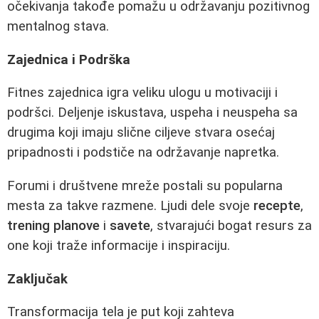
očekivanja takođe pomažu u održavanju pozitivnog
mentalnog stava.
Zajednica i Podrška
Fitnes zajednica igra veliku ulogu u motivaciji i
podršci. Deljenje iskustava, uspeha i neuspeha sa
drugima koji imaju slične ciljeve stvara osećaj
pripadnosti i podstiče na održavanje napretka.
Forumi i društvene mreže postali su popularna
mesta za takve razmene. Ljudi dele svoje
recepte
,
trening planove
i
savete
, stvarajući bogat resurs za
one koji traže informacije i inspiraciju.
Zaključak
Transformacija tela je put koji zahteva