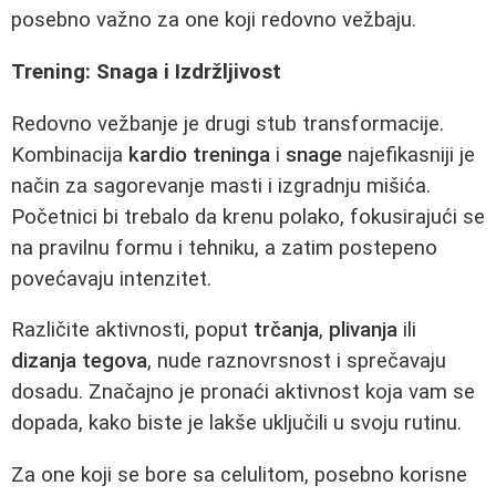
posebno važno za one koji redovno vežbaju.
Trening: Snaga i Izdržljivost
Redovno vežbanje je drugi stub transformacije.
Kombinacija
kardio treninga
i
snage
najefikasniji je
način za sagorevanje masti i izgradnju mišića.
Početnici bi trebalo da krenu polako, fokusirajući se
na pravilnu formu i tehniku, a zatim postepeno
povećavaju intenzitet.
Različite aktivnosti, poput
trčanja
,
plivanja
ili
dizanja tegova
, nude raznovrsnost i sprečavaju
dosadu. Značajno je pronaći aktivnost koja vam se
dopada, kako biste je lakše uključili u svoju rutinu.
Za one koji se bore sa celulitom, posebno korisne