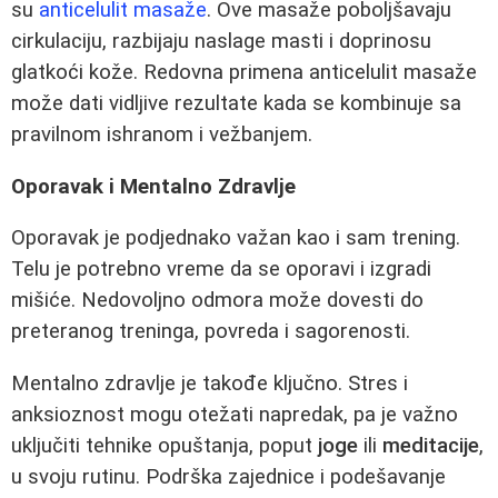
su
anticelulit masaže
. Ove masaže poboljšavaju
cirkulaciju, razbijaju naslage masti i doprinosu
glatkoći kože. Redovna primena anticelulit masaže
može dati vidljive rezultate kada se kombinuje sa
pravilnom ishranom i vežbanjem.
Oporavak i Mentalno Zdravlje
Oporavak je podjednako važan kao i sam trening.
Telu je potrebno vreme da se oporavi i izgradi
mišiće. Nedovoljno odmora može dovesti do
preteranog treninga, povreda i sagorenosti.
Mentalno zdravlje je takođe ključno. Stres i
anksioznost mogu otežati napredak, pa je važno
uključiti tehnike opuštanja, poput
joge
ili
meditacije
,
u svoju rutinu. Podrška zajednice i podešavanje