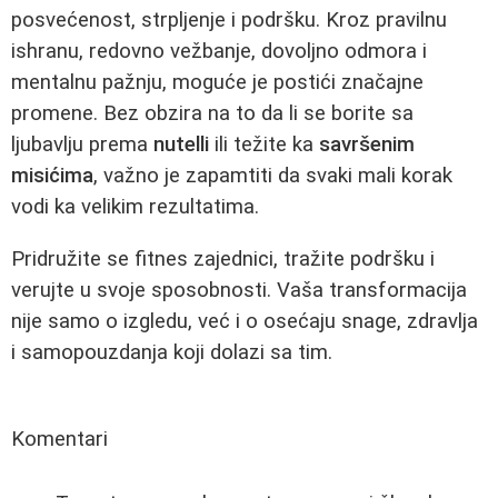
posvećenost, strpljenje i podršku. Kroz pravilnu
ishranu, redovno vežbanje, dovoljno odmora i
mentalnu pažnju, moguće je postići značajne
promene. Bez obzira na to da li se borite sa
ljubavlju prema
nutelli
ili težite ka
savršenim
misićima
, važno je zapamtiti da svaki mali korak
vodi ka velikim rezultatima.
Pridružite se fitnes zajednici, tražite podršku i
verujte u svoje sposobnosti. Vaša transformacija
nije samo o izgledu, već i o osećaju snage, zdravlja
i samopouzdanja koji dolazi sa tim.
Komentari