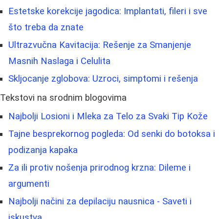
Estetske korekcije jagodica: Implantati, fileri i sve
što treba da znate
Ultrazvučna Kavitacija: Rešenje za Smanjenje
Masnih Naslaga i Celulita
Skljocanje zglobova: Uzroci, simptomi i rešenja
Tekstovi na srodnim blogovima
Najbolji Losioni i Mleka za Telo za Svaki Tip Kože
Tajne besprekornog pogleda: Od senki do botoksa i
podizanja kapaka
Za ili protiv nošenja prirodnog krzna: Dileme i
argumenti
Najbolji načini za depilaciju nausnica - Saveti i
iskustva