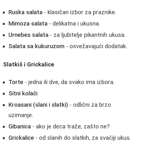
Ruska salata
- klasičan izbor za praznike.
Mimoza salata
- delikatna i ukusna.
Urnebes salata
- za ljubitelje pikantnih ukusa.
Salata sa kukuruzom
- osvežavajući dodatak.
Slatkiš i Grickalice
Torte
- jedna ili dve, da svako ima izbora.
Sitni kolači
Kroasani (slani i slatki)
- odlični za brzo
uzimanje.
Gibanica
- ako je deca traže, zašto ne?
Grickalice
- od slanih do slatkih, za svačiji ukus.