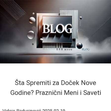
Šta Spremiti za Doček Nove
Godine? Praznični Meni i Saveti
Vidoje Radusinović
2025-02-19