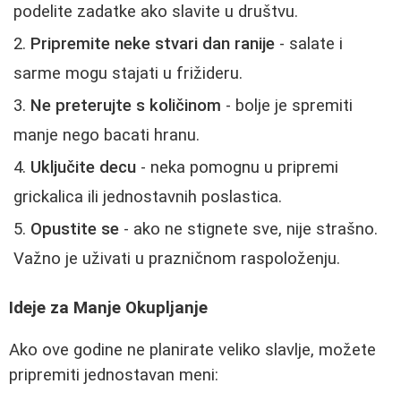
podelite zadatke ako slavite u društvu.
Pripremite neke stvari dan ranije
- salate i
sarme mogu stajati u frižideru.
Ne preterujte s količinom
- bolje je spremiti
manje nego bacati hranu.
Uključite decu
- neka pomognu u pripremi
grickalica ili jednostavnih poslastica.
Opustite se
- ako ne stignete sve, nije strašno.
Važno je uživati u prazničnom raspoloženju.
Ideje za Manje Okupljanje
Ako ove godine ne planirate veliko slavlje, možete
pripremiti jednostavan meni: