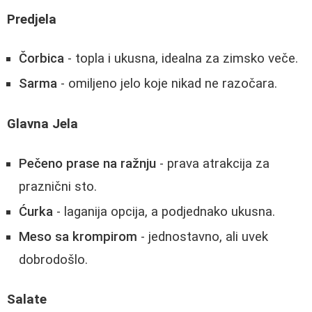
Predjela
Čorbica
- topla i ukusna, idealna za zimsko veče.
Sarma
- omiljeno jelo koje nikad ne razočara.
Glavna Jela
Pečeno prase na ražnju
- prava atrakcija za
praznični sto.
Ćurka
- laganija opcija, a podjednako ukusna.
Meso sa krompirom
- jednostavno, ali uvek
dobrodošlo.
Salate