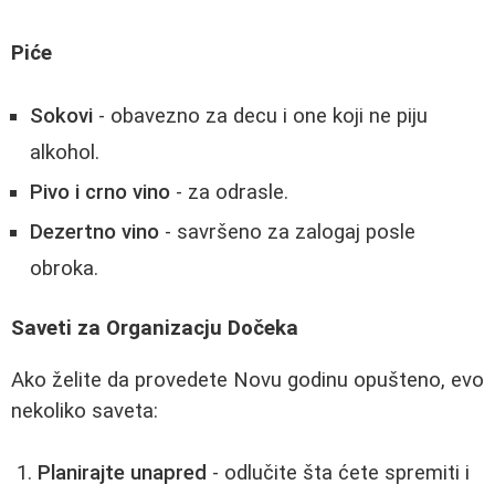
Piće
Sokovi
- obavezno za decu i one koji ne piju
alkohol.
Pivo i crno vino
- za odrasle.
Dezertno vino
- savršeno za zalogaj posle
obroka.
Saveti za Organizacju Dočeka
Ako želite da provedete Novu godinu opušteno, evo
nekoliko saveta:
Planirajte unapred
- odlučite šta ćete spremiti i