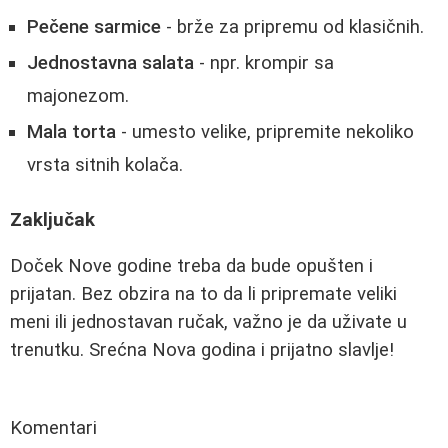
Pečene sarmice
- brže za pripremu od klasičnih.
Jednostavna salata
- npr. krompir sa
majonezom.
Mala torta
- umesto velike, pripremite nekoliko
vrsta sitnih kolača.
Zaključak
Doček Nove godine treba da bude opušten i
prijatan. Bez obzira na to da li pripremate veliki
meni ili jednostavan ručak, važno je da uživate u
trenutku. Srećna Nova godina i prijatno slavlje!
Komentari