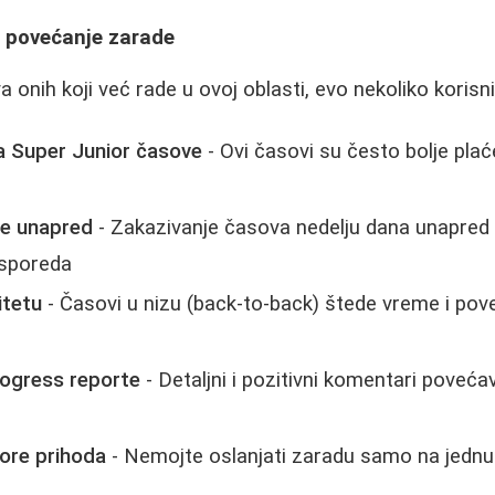
a povećanje zarade
 onih koji već rade u ovoj oblasti, evo nekoliko korisn
na Super Junior časove
- Ovi časovi su često bolje plaće
ne unapred
- Zakazivanje časova nedelju dana unapre
asporeda
itetu
- Časovi u nizu (back-to-back) štede vreme i po
rogress reporte
- Detaljni i pozitivni komentari poveć
vore prihoda
- Nemojte oslanjati zaradu samo na jednu