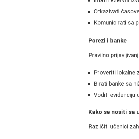
Imati rezervni izv
Otkazivati časov
Komunicirati sa 
Porezi i banke
Pravilno prijavljiva
Proveriti lokalne
Birati banke sa n
Voditi evidenciju
Kako se nositi sa
Različiti učenici zah