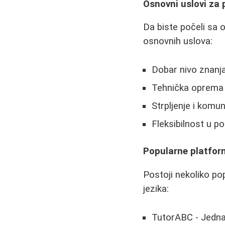
Osnovni uslovi za
Da biste počeli sa o
osnovnih uslova:
Dobar nivo znanja
Tehnička oprema (
Strpljenje i komu
Fleksibilnost u 
Popularne platfor
Postoji nekoliko po
jezika:
TutorABC - Jedna 