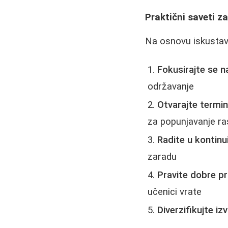
Praktični saveti z
Na osnovu iskustava
Fokusirajte se 
održavanje
Otvarajte termi
za popunjavanje r
Radite u kontinu
zaradu
Pravite dobre p
učenici vrate
Diverzifikujte iz