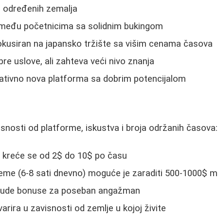
z određenih zemalja
 među početnicima sa solidnim bukingom
okusiran na japansko tržište sa višim cenama časova
bre uslove, ali zahteva veći nivo znanja
ativno nova platforma sa dobrim potencijalom
i
isnosti od platforme, iskustva i broja održanih časova:
 kreće se od 2$ do 10$ po času
eme (6-8 sati dnevno) moguće je zaraditi 500-1000$ 
nude bonuse za poseban angažman
arira u zavisnosti od zemlje u kojoj živite