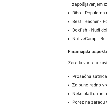
zapošljavanjem i
Bibo - Popularna
Best Teacher - F
Boxfish - Nudi do
NativeCamp - Rel
Finansijski aspekt
Zarada varira u zav
Prosečna satnica
Za puno radno vr
Neke platforme 
Porez na zaradu v