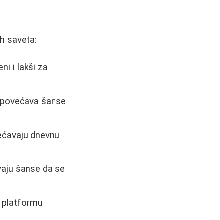
ih saveta:
ni i lakši za
d povećava šanse
većavaju dnevnu
avaju šanse da se
 platformu