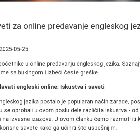
eti za online predavanje engleskog je
2025-05-25
 početnike u online predavanju engleskog jezika. Sazna
leme sa bukingom i izbeći česte greške.
vati engleski online: Iskustva i saveti
ngleskog jezika postalo je popularan način zarade, po
u se oprobali u ovom poslu dele različita iskustva - od
šli na izvesne izazove. U ovom članku ćemo razmotriti 
 korisne savete kako ga učiniti što uspešnijim.