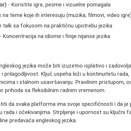
or)
- Koristite igre, pesme i vizuelne pomagala
 na teme koje ih interesuju (muzika, filmovi, video igre
e talk sa fokusom na praktičnu upotrebu jezika
- Koncentracija na idiome i finije nijanse jezika
gleskog jezika može biti izuzetno isplativo i zadovolja
i prilagodljivost. Ključ uspeha leži u kontinuitetu rada, 
enicima i stalnom usavršavanju. Pravilnim pristupom, 
vor prihoda sa fleksibilnim radnim vremenom.
titi da svaka platforma ima svoje specifičnosti i da j
u rada i očekivanjima. Strpljenje i upornost su ključni fa
line predavača engleskog jezika.