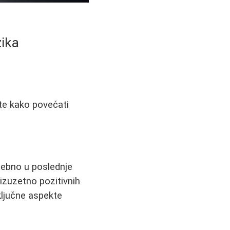
zika
jte kako povećati
sebno u poslednje
 izuzetno pozitivnih
ključne aspekte