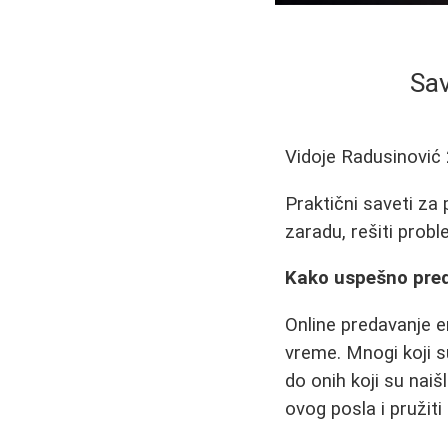
Sav
Vidoje Radusinović
Praktični saveti za
zaradu, rešiti prob
Kako uspešno preda
Online predavanje e
vreme. Mnogi koji s
do onih koji su nai
ovog posla i pružiti