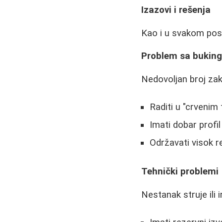
Izazovi i rešenja
Kao i u svakom posl
Problem sa bukin
Nedovoljan broj zak
Raditi u "crvenim
Imati dobar profi
Održavati visok re
Tehnički problemi
Nestanak struje ili 