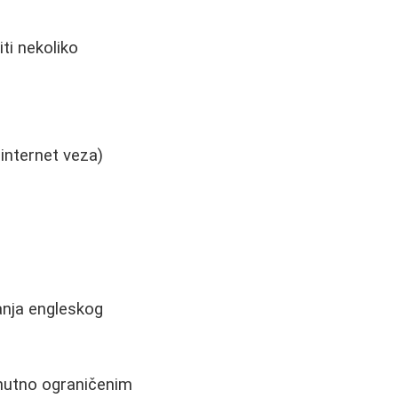
ti nekoliko
internet veza)
anja engleskog
enutno ograničenim