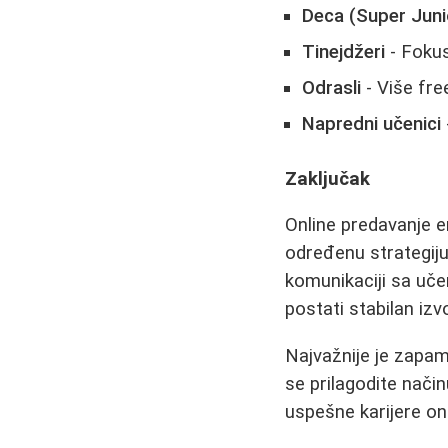
Deca (Super Juni
Tinejdžeri
- Fokus
Odrasli
- Više fre
Napredni učenici
Zaključak
Online predavanje en
određenu strategiju 
komunikaciji sa uč
postati stabilan iz
Najvažnije je zapam
se prilagodite način
uspešne karijere on