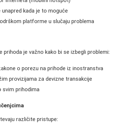
or interneta (mobilni hotspot)
e unapred kada je to moguće
podrškom platforme u slučaju problema
nje prihoda je važno kako bi se izbegli problemi:
 zakone o porezu na prihode iz inostranstva
ižim provizijama za devizne transakcije
 o svim prihodima
 učenjcima
tevaju različite pristupe: