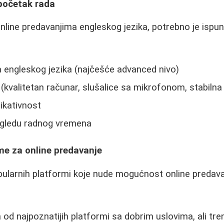
 početak rada
nline predavanjima engleskog jezika, potrebno je ispuni
 engleskog jezika (najčešće advanced nivo)
kvalitetan računar, slušalice sa mikrofonom, stabilna 
nikativnost
pogledu radnog vremena
me za online predavanje
pularnih platformi koje nude mogućnost online predav
od najpoznatijih platformi sa dobrim uslovima, ali tr