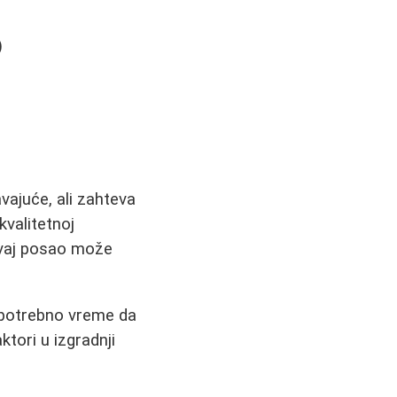
)
vajuće, ali zahteva
kvalitetnoj
ovaj posao može
e potrebno vreme da
ktori u izgradnji