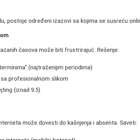
u, postoje određeni izazovi sa kojima se susreću onli
gom
azanih časova može biti frustrirajuć. Rešenje:
 terminima" (najtraženijim periodima)
l sa profesionalnom slikom
jting (iznad 9.5)
interneta može dovesti do kašnjenja i absenta. Saveti: