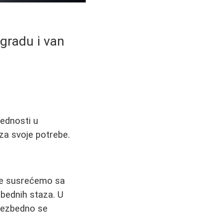
o gradu i van
bednosti u
 za svoje potrebe.
 se susrećemo sa
bednih staza. U
 bezbedno se