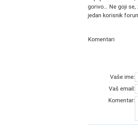
gorivo... Ne goji se,
jedan korisnik foru
Komentari
Vaše ime:
Vaš email:
Komentar: