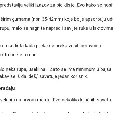
predstavlja veliki izazov za bicikliste. Evo kako se nosit
sa širim gumama (npr. 35-42mm) koje bolje apsorbuju u
 rupu, malo se nagnite napred i savijte ruke u laktovim
 sa sedišta kada prelazite preko većih neravnina
 što udete u rupu
o neka rupa, useklina... Zato se ima minimum 3 bajsa 
av želiš da ideš," savetuje jedan korisnik.
braćaju
ek biti na prvom mestu. Evo nekoliko ključnih saveta: