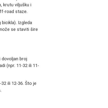
 krutu viljušku i
ff-road staze.
bicikla). Izgleda
može se staviti šire
 dovoljan broj
i (npr. 11-32 ili 11-
32 ili 12-36. Što je
.