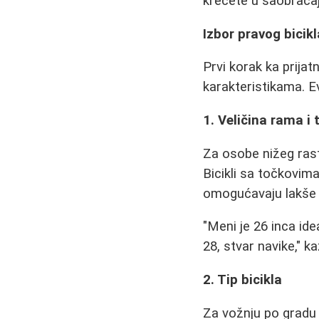
krećete u saobraćaj
Izbor pravog bicikl
Prvi korak ka prijat
karakteristikama. E
1. Veličina rama i
Za osobe nižeg rast
Bicikli sa točkovima
omogućavaju lakše s
"Meni je 26 inca id
28, stvar navike," ka
2. Tip bicikla
Za vožnju po gradu na