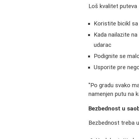
Loš kvalitet puteva 
Koristite bicikl 
Kada nailazite na
udarac
Podignite se malo
Usporite pre nego
"Po gradu svako mal
namenjen putu na kak
Bezbednost u sao
Bezbednost treba uv