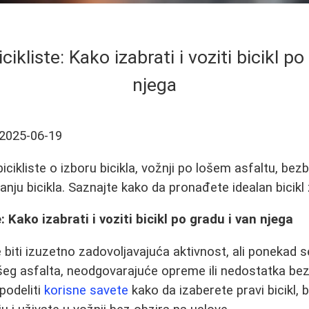
cikliste: Kako izabrati i voziti bicikl p
njega
2025-06-19
bicikliste o izboru bicikla, vožnji po lošem asfaltu, bez
anju bicikla. Saznajte kako da pronađete idealan bicikl
e: Kako izabrati i voziti bicikl po gradu i van njega
 biti izuzetno zadovoljavajuća aktivnost, ali ponekad
šeg asfalta, neodgovarajuće opreme ili nedostatka bez
podeliti
korisne savete
kako da izaberete pravi bicikl,