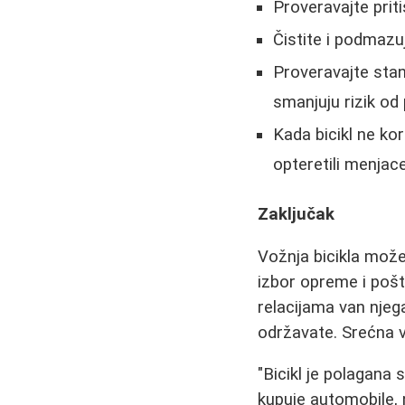
Proveravajte prit
Čistite i podmazu
Proveravajte sta
smanjuju rizik od
Kada bicikl ne ko
opteretili menjac
Zaključak
Vožnja bicikla može 
izbor opreme i pošt
relacijama van njeg
održavate. Srećna 
"Bicikl je polagana 
kupuje automobile, 