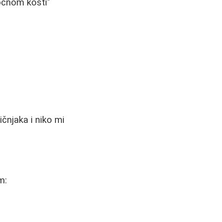
 očnom kosti"
čnjaka i niko mi
m: