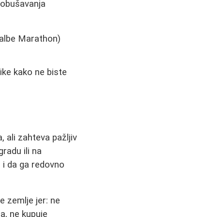
probušavanja
walbe Marathon)
ike kako ne biste
, ali zahteva pažljiv
radu ili na
 i da ga redovno
e zemlje jer: ne
a, ne kupuje