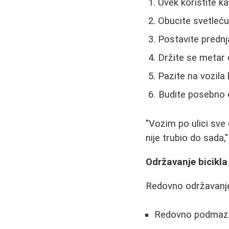
Uvek koristite ka
Obucite svetleću
Postavite prednja
Držite se metar 
Pazite na vozila 
Budite posebno 
"Vozim po ulici sve
nije trubio do sada,"
Održavanje bicikla
Redovno održavanje 
Redovno podmazuj