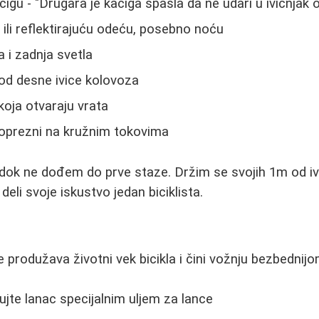
cigu - "Drugara je kaciga spasla da ne udari u ivičnjak
 ili reflektirajuću odeću, posebno noću
 i zadnja svetla
od desne ivice kolovoza
koja otvaraju vrata
oprezni na kružnim tokovima
 dok ne dođem do prve staze. Držim se svojih 1m od ivi
 deli svoje iskustvo jedan biciklista.
produžava životni vek bicikla i čini vožnju bezbednijo
te lanac specijalnim uljem za lance