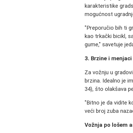
karakteristike gradsk
mogućnost ugradnje 
"Preporučio bih ti g
kao trkački bicikl,
gume," savetuje jed
3. Brzine i menjaci
Za vožnju u gradovi
brzina. Idealno je i
34), što olakšava pe
"Bitno je da vidite 
veći broj zuba nazad
Vožnja po lošem as