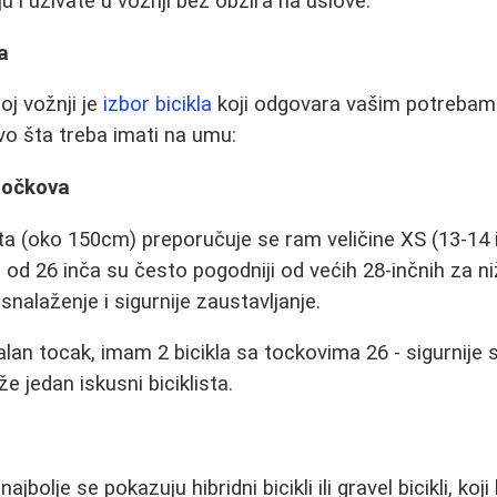
u i uživate u vožnji bez obzira na uslove.
a
noj vožnji je
izbor bicikla
koji odgovara vašim potrebama
vo šta treba imati na umu:
 točkova
a (oko 150cm) preporučuje se ram veličine XS (13-14 i
 od 26 inča su često pogodniji od većih 28-inčnih za ni
nalaženje i sigurnije zaustavljanje.
ealan tocak, imam 2 bicikla sa tockovima 26 - sigurnij
že jedan iskusni biciklista.
jbolje se pokazuju hibridni bicikli ili gravel bicikli, koj