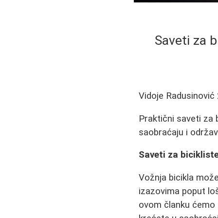
Saveti za bi
Vidoje Radusinović
Praktični saveti za 
saobraćaju i održav
Saveti za biciklist
Vožnja bicikla može
izazovima poput lo
ovom članku ćemo 