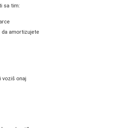
i sa tim:
darce
a da amortizujete
i voziš onaj