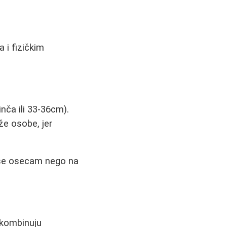
 i fizičkim
nča ili 33-36cm).
že osobe, jer
e se osecam nego na
i kombinuju