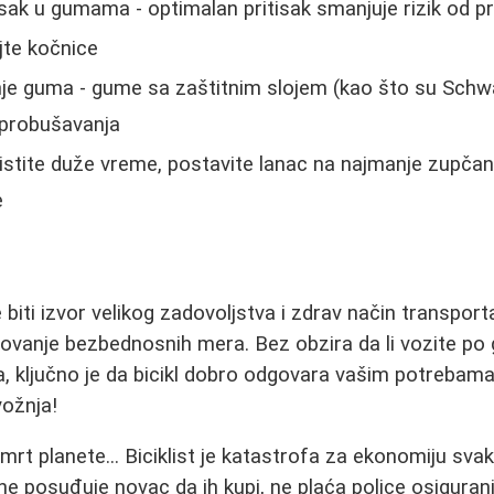
isak u gumama - optimalan pritisak smanjuje rizik od 
jte kočnice
nje guma - gume sa zaštitnim slojem (kao što su Sch
 probušavanja
ristite duže vreme, postavite lanac na najmanje zupčan
e
biti izvor velikog zadovoljstva i zdrav način transporta
ovanje bezbednosnih mera. Bez obzira da li vozite po g
a, ključno je da bicikl dobro odgovara vašim potrebama
vožnja!
smrt planete... Biciklist je katastrofa za ekonomiju svak
ne posuđuje novac da ih kupi, ne plaća police osiguranj