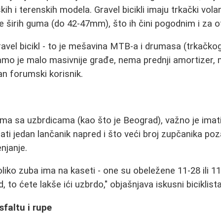
ih i terenskih modela. Gravel bicikli imaju trkački volan,
širih guma (do 42-47mm), što ih čini pogodnim i za o
ravel bicikl - to je mešavina MTB-a i drumasa (trkačkog 
 samo je malo masivnije građe, nema prednji amortizer, 
an forumski korisnik.
ma sa uzbrdicama (kao što je Beograd), važno je imati
mati jedan lančanik napred i što veći broj zupčanika pozad
njanje.
koliko zuba ima na kaseti - one su obeležene 11-28 ili 11-
, to ćete lakše ići uzbrdo," objašnjava iskusni biciklista
faltu i rupe