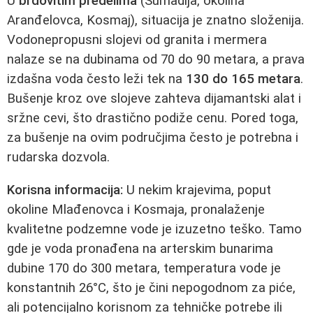
U
brdovitim predelima
(Šumadija, okolina
Aranđelovca, Kosmaj), situacija je znatno složenija.
Vodonepropusni slojevi od granita i mermera
nalaze se na dubinama od 70 do 90 metara, a prava
izdašna voda često leži tek na
130 do 165 metara
.
Bušenje kroz ove slojeve zahteva dijamantski alat i
sržne cevi, što drastično podiže cenu. Pored toga,
za bušenje na ovim područjima često je potrebna i
rudarska dozvola.
Korisna informacija:
U nekim krajevima, poput
okoline Mlađenovca i Kosmaja, pronalaženje
kvalitetne podzemne vode je izuzetno teško. Tamo
gde je voda pronađena na arterskim bunarima
dubine 170 do 300 metara, temperatura vode je
konstantnih 26°C, što je čini nepogodnom za piće,
ali potencijalno korisnom za tehničke potrebe ili