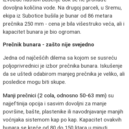
dovoljna količina vode. Na drugoj parceli, u Sremu,
ekipa iz Subotice bušila je bunar od 86 metara
prečnika 250 mm - cena je bila višestruko veća, ali i
kapacitet bunara je bio ogroman.
Prečnik bunara - zašto nije svejedno
Jedna od najčešćih dilema sa kojom se susreću
poljoprivrednici je izbor prečnika bunara. Iskušenje
da se uštedi odabirom manjeg prečnika je veliko, ali
posledice mogu biti skupe.
Manji prečnici (2 cola, odnosno 50-63 mm)
su
najjeftinija opcija i sasvim dovoljni za manje
površine, bašte, plastenike ili navodnjavanje manjih
voćnjaka sistemom kap po kap. Kapacitet ovakvih
bunara se kreće od 80 do 150 litara u minuti.