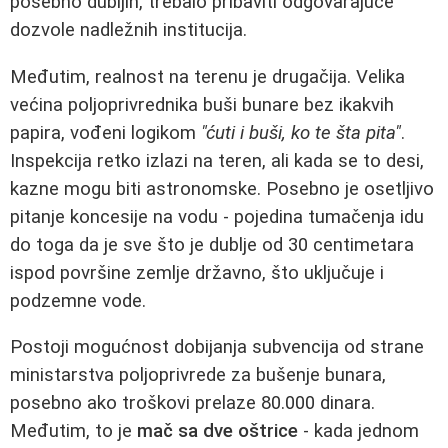
posebno dubljih, trebalo pribaviti odgovarajuće
dozvole nadležnih institucija.
Međutim, realnost na terenu je drugačija. Velika
većina poljoprivrednika buši bunare bez ikakvih
papira, vođeni logikom
"ćuti i buši, ko te šta pita"
.
Inspekcija retko izlazi na teren, ali kada se to desi,
kazne mogu biti astronomske. Posebno je osetljivo
pitanje koncesije na vodu - pojedina tumačenja idu
do toga da je sve što je dublje od 30 centimetara
ispod površine zemlje državno, što uključuje i
podzemne vode.
Postoji mogućnost dobijanja subvencija od strane
ministarstva poljoprivrede za bušenje bunara,
posebno ako troškovi prelaze 80.000 dinara.
Međutim, to je
mač sa dve oštrice
- kada jednom