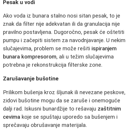
Pesak u vodi
Ako voda iz bunara stalno nosi sitan pesak, to je
znak da filter nije adekvatan ili da granulacija nije
pravilno postavljena. Dugoročno, pesak će oštetiti
pumpu i začepiti sistem za navodnjavanje. U nekim
slučajevima, problem se može rešiti
ispiranjem
bunara kompresorom
, ali u težim slučajevima
potrebna je rekonstrukcija filterske zone.
Zarušavanje bušotine
Prilikom bušenja kroz šljunak ili nevezane peskove,
zidovi bušotine mogu da se zaruše i onemoguće
dalji rad. Iskusni bunardžije to rešavaju
zaštitnim
cevima
koje se spuštaju uporedo sa bušenjem i
sprečavaju obrušavanje materijala.