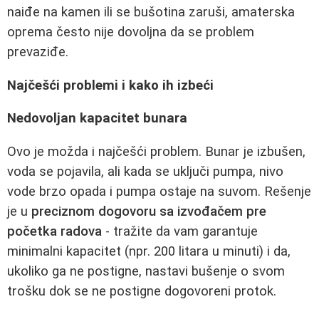
naiđe na kamen ili se bušotina zaruši, amaterska
oprema često nije dovoljna da se problem
prevaziđe.
Najčešći problemi i kako ih izbeći
Nedovoljan kapacitet bunara
Ovo je možda i najčešći problem. Bunar je izbušen,
voda se pojavila, ali kada se uključi pumpa, nivo
vode brzo opada i pumpa ostaje na suvom. Rešenje
je u
preciznom dogovoru sa izvođačem pre
početka radova
- tražite da vam garantuje
minimalni kapacitet (npr. 200 litara u minuti) i da,
ukoliko ga ne postigne, nastavi bušenje o svom
trošku dok se ne postigne dogovoreni protok.