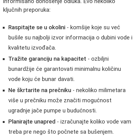
informisano donošenje odluka. Evo nekoliko
ključnih preporuka:
Raspitajte se u okolini
- komšije koje su već
bušile su najbolji izvor informacija o dubini vode i
kvalitetu izvođača.
Tražite garanciju na kapacitet
- ozbiljni
bunardžije će garantovati minimalnu količinu
vode koju će bunar davati.
Ne škrtarite na prečniku
- nekoliko milimetara
više u prečniku može značiti mogućnost
ugradnje jače pumpe u budućnosti.
Planirajte unapred
- izračunajte koliko vode vam
treba pre nego što počnete sa bušenjem.