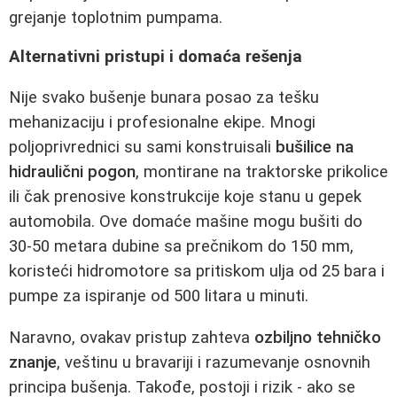
grejanje toplotnim pumpama.
Alternativni pristupi i domaća rešenja
Nije svako bušenje bunara posao za tešku
mehanizaciju i profesionalne ekipe. Mnogi
poljoprivrednici su sami konstruisali
bušilice na
hidraulični pogon
, montirane na traktorske prikolice
ili čak prenosive konstrukcije koje stanu u gepek
automobila. Ove domaće mašine mogu bušiti do
30-50 metara dubine sa prečnikom do 150 mm,
koristeći hidromotore sa pritiskom ulja od 25 bara i
pumpe za ispiranje od 500 litara u minuti.
Naravno, ovakav pristup zahteva
ozbiljno tehničko
znanje
, veštinu u bravariji i razumevanje osnovnih
principa bušenja. Takođe, postoji i rizik - ako se