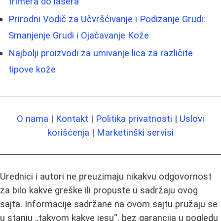
trimera do lasera
Prirodni Vodič za Učvršćivanje i Podizanje Grudi:
Smanjenje Grudi i Ojačavanje Kože
Najbolji proizvodi za umivanje lica za različite
tipove kože
O nama
|
Kontakt
|
Politika privatnosti
|
Uslovi
korišćenja
|
Marketinški servisi
Urednici i autori ne preuzimaju nikakvu odgovornost
za bilo kakve greške ili propuste u sadržaju ovog
sajta. Informacije sadržane na ovom sajtu pružaju se
u stanju „takvom kakve jesu“, bez garancija u pogledu