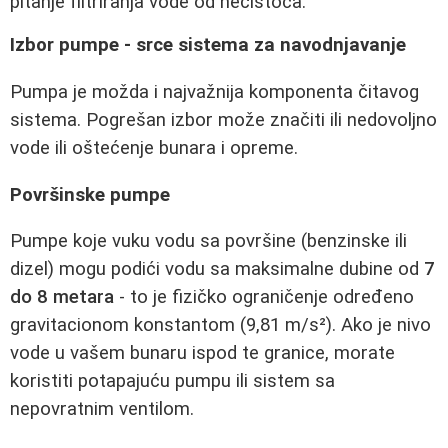
pitanje filtriranja vode od nečistoća.
Izbor pumpe - srce sistema za navodnjavanje
Pumpa je možda i najvažnija komponenta čitavog
sistema. Pogrešan izbor može značiti ili nedovoljno
vode ili oštećenje bunara i opreme.
Površinske pumpe
Pumpe koje vuku vodu sa površine (benzinske ili
dizel) mogu podići vodu sa maksimalne dubine od
7
do 8 metara
- to je fizičko ograničenje određeno
gravitacionom konstantom (9,81 m/s²). Ako je nivo
vode u vašem bunaru ispod te granice, morate
koristiti potapajuću pumpu ili sistem sa
nepovratnim ventilom.