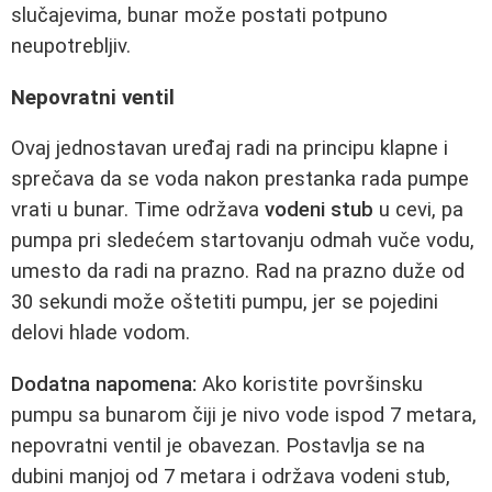
slučajevima, bunar može postati potpuno
neupotrebljiv.
Nepovratni ventil
Ovaj jednostavan uređaj radi na principu klapne i
sprečava da se voda nakon prestanka rada pumpe
vrati u bunar. Time održava
vodeni stub
u cevi, pa
pumpa pri sledećem startovanju odmah vuče vodu,
umesto da radi na prazno. Rad na prazno duže od
30 sekundi može oštetiti pumpu, jer se pojedini
delovi hlade vodom.
Dodatna napomena:
Ako koristite površinsku
pumpu sa bunarom čiji je nivo vode ispod 7 metara,
nepovratni ventil je obavezan. Postavlja se na
dubini manjoj od 7 metara i održava vodeni stub,