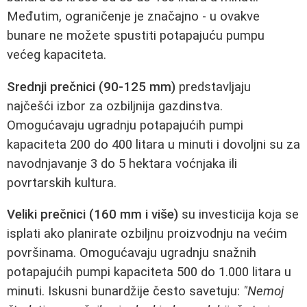
Međutim, ograničenje je značajno - u ovakve
bunare ne možete spustiti potapajuću pumpu
većeg kapaciteta.
Srednji prečnici (90-125 mm)
predstavljaju
najčešći izbor za ozbiljnija gazdinstva.
Omogućavaju ugradnju potapajućih pumpi
kapaciteta 200 do 400 litara u minuti i dovoljni su za
navodnjavanje 3 do 5 hektara voćnjaka ili
povrtarskih kultura.
Veliki prečnici (160 mm i više)
su investicija koja se
isplati ako planirate ozbiljnu proizvodnju na većim
površinama. Omogućavaju ugradnju snažnih
potapajućih pumpi kapaciteta 500 do 1.000 litara u
minuti. Iskusni bunardžije često savetuju:
"Nemoj