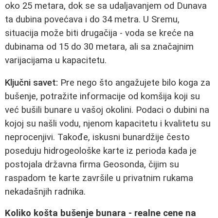
oko 25 metara, dok se sa udaljavanjem od Dunava
ta dubina povećava i do 34 metra. U Sremu,
situacija može biti drugačija - voda se kreće na
dubinama od 15 do 30 metara, ali sa značajnim
varijacijama u kapacitetu.
Ključni savet:
Pre nego što angažujete bilo koga za
bušenje, potražite informacije od komšija koji su
već bušili bunare u vašoj okolini. Podaci o dubini na
kojoj su našli vodu, njenom kapacitetu i kvalitetu su
neprocenjivi. Takođe, iskusni bunardžije često
poseduju hidrogeološke karte iz perioda kada je
postojala državna firma Geosonda, čijim su
raspadom te karte završile u privatnim rukama
nekadašnjih radnika.
Koliko košta bušenje bunara - realne cene na