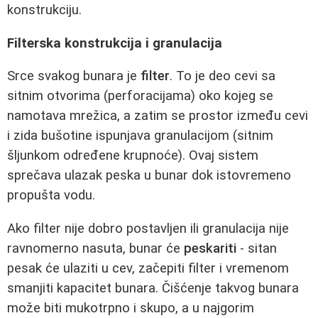
konstrukciju.
Filterska konstrukcija i granulacija
Srce svakog bunara je
filter
. To je deo cevi sa
sitnim otvorima (perforacijama) oko kojeg se
namotava mrežica, a zatim se prostor između cevi
i zida bušotine ispunjava granulacijom (sitnim
šljunkom određene krupnoće). Ovaj sistem
sprečava ulazak peska u bunar dok istovremeno
propušta vodu.
Ako filter nije dobro postavljen ili granulacija nije
ravnomerno nasuta, bunar će
peskariti
- sitan
pesak će ulaziti u cev, začepiti filter i vremenom
smanjiti kapacitet bunara. Čišćenje takvog bunara
može biti mukotrpno i skupo, a u najgorim