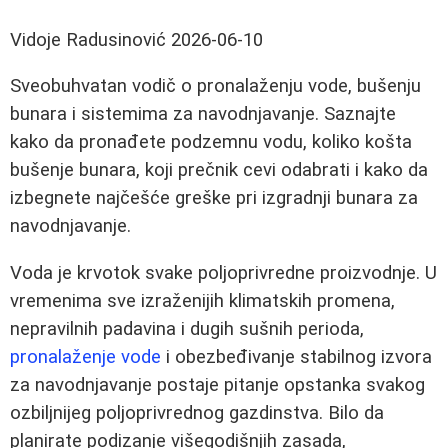
Vidoje Radusinović
2026-06-10
Sveobuhvatan vodič o pronalaženju vode, bušenju
bunara i sistemima za navodnjavanje. Saznajte
kako da pronađete podzemnu vodu, koliko košta
bušenje bunara, koji prečnik cevi odabrati i kako da
izbegnete najčešće greške pri izgradnji bunara za
navodnjavanje.
Voda je krvotok svake poljoprivredne proizvodnje. U
vremenima sve izraženijih klimatskih promena,
nepravilnih padavina i dugih sušnih perioda,
pronalaženje vode
i obezbeđivanje stabilnog izvora
za navodnjavanje postaje pitanje opstanka svakog
ozbiljnijeg poljoprivrednog gazdinstva. Bilo da
planirate podizanje višegodišnjih zasada,