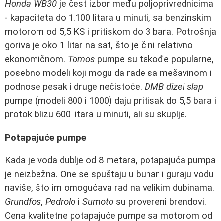
Honda WB30
je čest izbor među poljoprivrednicima
- kapaciteta do 1.100 litara u minuti, sa benzinskim
motorom od 5,5 KS i pritiskom do 3 bara. Potrošnja
goriva je oko 1 litar na sat, što je čini relativno
ekonomičnom.
Tomos
pumpe su takođe popularne,
posebno modeli koji mogu da rade sa mešavinom i
podnose pesak i druge nečistoće.
DMB dizel slap
pumpe (modeli 800 i 1000) daju pritisak do 5,5 bara i
protok blizu 600 litara u minuti, ali su skuplje.
Potapajuće pumpe
Kada je voda dublje od 8 metara, potapajuća pumpa
je neizbežna. One se spuštaju u bunar i guraju vodu
naviše, što im omogućava rad na velikim dubinama.
Grundfos
,
Pedrolo
i
Sumoto
su provereni brendovi.
Cena kvalitetne potapajuće pumpe sa motorom od