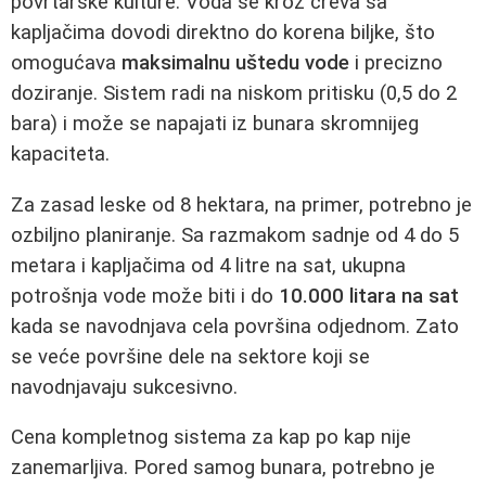
povrtarske kulture. Voda se kroz creva sa
kapljačima dovodi direktno do korena biljke, što
omogućava
maksimalnu uštedu vode
i precizno
doziranje. Sistem radi na niskom pritisku (0,5 do 2
bara) i može se napajati iz bunara skromnijeg
kapaciteta.
Za zasad leske od 8 hektara, na primer, potrebno je
ozbiljno planiranje. Sa razmakom sadnje od 4 do 5
metara i kapljačima od 4 litre na sat, ukupna
potrošnja vode može biti i do
10.000 litara na sat
kada se navodnjava cela površina odjednom. Zato
se veće površine dele na sektore koji se
navodnjavaju sukcesivno.
Cena kompletnog sistema za kap po kap nije
zanemarljiva. Pored samog bunara, potrebno je