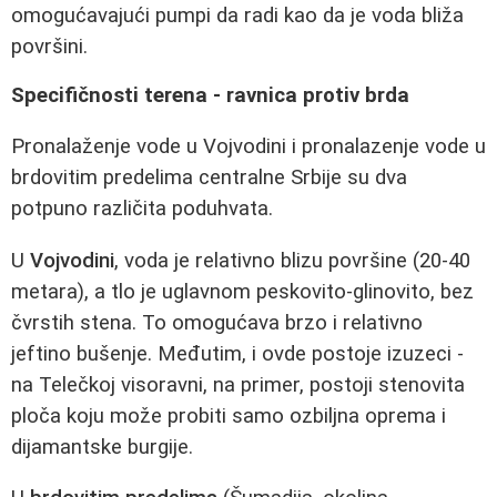
omogućavajući pumpi da radi kao da je voda bliža
površini.
Specifičnosti terena - ravnica protiv brda
Pronalaženje vode u Vojvodini i pronalazenje vode u
brdovitim predelima centralne Srbije su dva
potpuno različita poduhvata.
U
Vojvodini
, voda je relativno blizu površine (20-40
metara), a tlo je uglavnom peskovito-glinovito, bez
čvrstih stena. To omogućava brzo i relativno
jeftino bušenje. Međutim, i ovde postoje izuzeci -
na Telečkoj visoravni, na primer, postoji stenovita
ploča koju može probiti samo ozbiljna oprema i
dijamantske burgije.