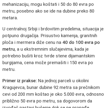
mehanizaciju, mogu koštati i 50 do 80 evra po
metru, posebno ako se ide na dubine preko 80
metara.
U centralnoj Srbiji i brdovitim predelima, situacija je
potpuno drugačija. Prisustvo kamenja, granitnih
ploča i mermera diže cenu na
40 do 100 evra po
metru
, a u ekstremnim slučajevima, kada je
potrebno bušiti kroz tvrde stene dijamantskim
burgijama, cena može premašiti i 150 evra po
metru.
Primer iz prakse:
Na jednoj parceli u okolini
Kragujevca, bunar dubine 92 metra sa prečnikom
cevi od 200 mm koštao je oko 5.000 evra, odnosno
približno 50 evra po metru, sa dogovorom da
izvođač nastavi bušenje dok se ne pronađe