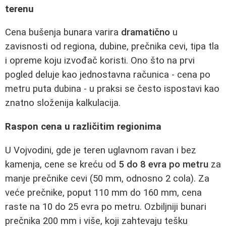
terenu
Cena bušenja bunara varira
dramatično
u
zavisnosti od regiona, dubine, prečnika cevi, tipa tla
i opreme koju izvođač koristi. Ono što na prvi
pogled deluje kao jednostavna računica - cena po
metru puta dubina - u praksi se često ispostavi kao
znatno složenija kalkulacija.
Raspon cena u različitim regionima
U Vojvodini, gde je teren uglavnom ravan i bez
kamenja, cene se kreću od
5 do 8 evra po metru
za
manje prečnike cevi (50 mm, odnosno 2 cola). Za
veće prečnike, poput 110 mm do 160 mm, cena
raste na 10 do 25 evra po metru. Ozbiljniji bunari
prečnika 200 mm i više, koji zahtevaju tešku