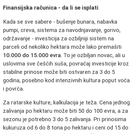
Finansijska računica - da li se isplati
Kada se sve sabere - bušenje bunara, nabavka
pumpi, creva, sistema za navodnjavanje, gorivo,
održavanje - investicija za ozbiljniji sistem na
parceli od nekoliko hektara može lako premašiti
10.000 do 15.000 evra
. To je ozbiljan novac, ali u
uslovima sve češćih suša, povraćaj investicije kroz
stabilne prinose može biti ostvaren za 3 do 5
godina, posebno kod intenzivnih kultura poput voća
i povrća.
Za ratarske kulture, kalkulacija je teža. Cena jednog
zalivanja po hektaru može biti 50 do 100 evra, a za
sezonu je potrebno 3 do 5 zalivanja. Pri prinosima
kukuruza od 6 do 8 tona po hektaru i ceni od 15 do