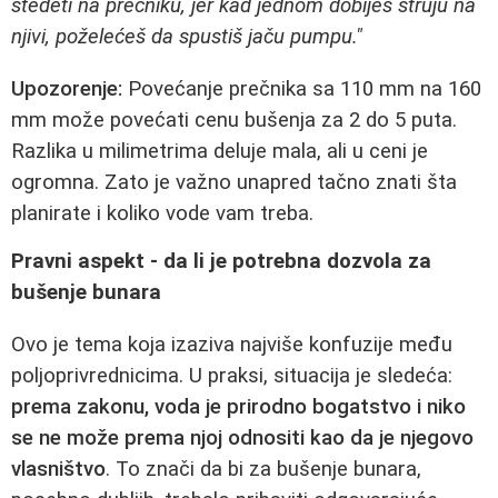
štedeti na prečniku, jer kad jednom dobiješ struju na
njivi, poželećeš da spustiš jaču pumpu."
Upozorenje:
Povećanje prečnika sa 110 mm na 160
mm može povećati cenu bušenja za 2 do 5 puta.
Razlika u milimetrima deluje mala, ali u ceni je
ogromna. Zato je važno unapred tačno znati šta
planirate i koliko vode vam treba.
Pravni aspekt - da li je potrebna dozvola za
bušenje bunara
Ovo je tema koja izaziva najviše konfuzije među
poljoprivrednicima. U praksi, situacija je sledeća:
prema zakonu, voda je prirodno bogatstvo i niko
se ne može prema njoj odnositi kao da je njegovo
vlasništvo
. To znači da bi za bušenje bunara,