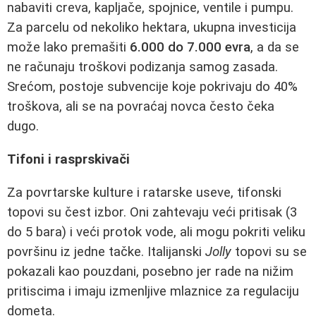
nabaviti creva, kapljače, spojnice, ventile i pumpu.
Za parcelu od nekoliko hektara, ukupna investicija
može lako premašiti
6.000 do 7.000 evra
, a da se
ne računaju troškovi podizanja samog zasada.
Srećom, postoje subvencije koje pokrivaju do 40%
troškova, ali se na povraćaj novca često čeka
dugo.
Tifoni i rasprskivači
Za povrtarske kulture i ratarske useve, tifonski
topovi su čest izbor. Oni zahtevaju veći pritisak (3
do 5 bara) i veći protok vode, ali mogu pokriti veliku
površinu iz jedne tačke. Italijanski
Jolly
topovi su se
pokazali kao pouzdani, posebno jer rade na nižim
pritiscima i imaju izmenljive mlaznice za regulaciju
dometa.