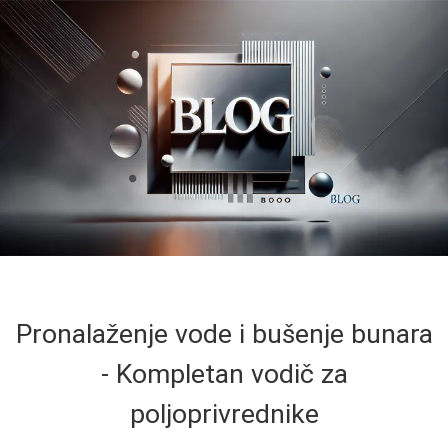
Pronalaženje vode i bušenje bunara
- Kompletan vodič za
poljoprivrednike