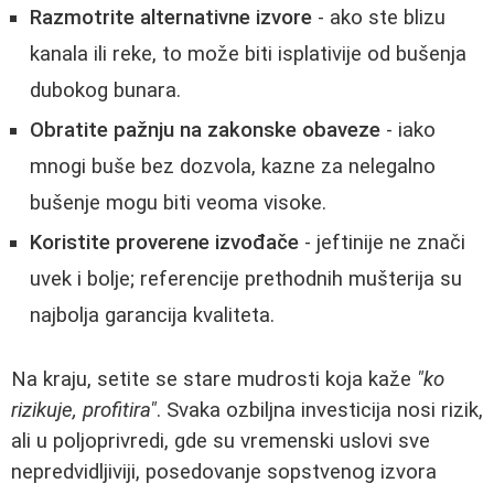
Razmotrite alternativne izvore
- ako ste blizu
kanala ili reke, to može biti isplativije od bušenja
dubokog bunara.
Obratite pažnju na zakonske obaveze
- iako
mnogi buše bez dozvola, kazne za nelegalno
bušenje mogu biti veoma visoke.
Koristite proverene izvođače
- jeftinije ne znači
uvek i bolje; referencije prethodnih mušterija su
najbolja garancija kvaliteta.
Na kraju, setite se stare mudrosti koja kaže
"ko
rizikuje, profitira"
. Svaka ozbiljna investicija nosi rizik,
ali u poljoprivredi, gde su vremenski uslovi sve
nepredvidljiviji, posedovanje sopstvenog izvora