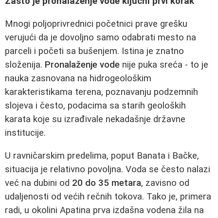
Zašto je pronalaženje vode ključni prvi korak
Mnogi poljoprivrednici početnici prave grešku
verujući da je dovoljno samo odabrati mesto na
parceli i početi sa bušenjem. Istina je znatno
složenija.
Pronalaženje vode
nije puka sreća - to je
nauka zasnovana na hidrogeološkim
karakteristikama terena, poznavanju podzemnih
slojeva i često, podacima sa starih geoloških
karata koje su izrađivale nekadašnje državne
institucije.
U ravničarskim predelima, poput Banata i Bačke,
situacija je relativno povoljna. Voda se često nalazi
već na dubini od
20 do 35 metara
, zavisno od
udaljenosti od većih rečnih tokova. Tako je, primera
radi, u okolini Apatina prva izdašna vodena žila na