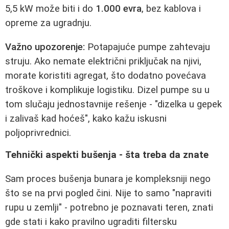
5,5 kW može biti i do
1.000 evra
, bez kablova i
opreme za ugradnju.
Važno upozorenje:
Potapajuće pumpe zahtevaju
struju. Ako nemate električni priključak na njivi,
morate koristiti agregat, što dodatno povećava
troškove i komplikuje logistiku. Dizel pumpe su u
tom slučaju jednostavnije rešenje - "dizelka u gepek
i zalivaš kad hoćeš", kako kažu iskusni
poljoprivrednici.
Tehnički aspekti bušenja - šta treba da znate
Sam proces bušenja bunara je kompleksniji nego
što se na prvi pogled čini. Nije to samo "napraviti
rupu u zemlji" - potrebno je poznavati teren, znati
gde stati i kako pravilno ugraditi filtersku