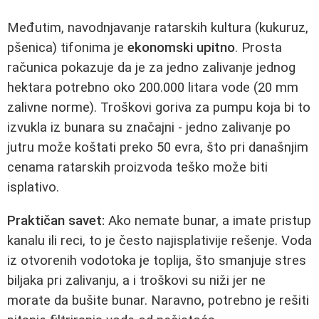
Međutim, navodnjavanje ratarskih kultura (kukuruz,
pšenica) tifonima je
ekonomski upitno
. Prosta
računica pokazuje da je za jedno zalivanje jednog
hektara potrebno oko 200.000 litara vode (20 mm
zalivne norme). Troškovi goriva za pumpu koja bi to
izvukla iz bunara su značajni - jedno zalivanje po
jutru može koštati preko 50 evra, što pri današnjim
cenama ratarskih proizvoda teško može biti
isplativo.
Praktičan savet:
Ako nemate bunar, a imate pristup
kanalu ili reci, to je često najisplativije rešenje. Voda
iz otvorenih vodotoka je toplija, što smanjuje stres
biljaka pri zalivanju, a i troškovi su niži jer ne
morate da bušite bunar. Naravno, potrebno je rešiti