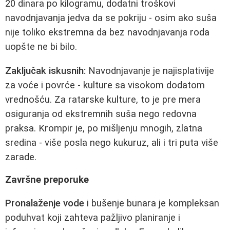
20 dinara po kilogramu, dodatni troškovi
navodnjavanja jedva da se pokriju - osim ako suša
nije toliko ekstremna da bez navodnjavanja roda
uopšte ne bi bilo.
Zaključak iskusnih:
Navodnjavanje je najisplativije
za voće i povrće - kulture sa visokom dodatom
vrednošću. Za ratarske kulture, to je pre mera
osiguranja od ekstremnih suša nego redovna
praksa. Krompir je, po mišljenju mnogih, zlatna
sredina - više posla nego kukuruz, ali i tri puta više
zarade.
Završne preporuke
Pronalaženje vode
i bušenje bunara je kompleksan
poduhvat koji zahteva pažljivo planiranje i