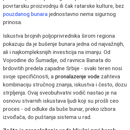
povrtarsku proizvodnju ili čak ratarske kulture, bez
pouzdanog bunara
jednostavno nema sigurnog
prinosa.
Iskustva brojnih poljoprivrednika širom regiona
pokazuju da je bušenje bunara jedna od najvažnijih,
ali i najkompleksnijih investicija na imanju. Od
Vojvodine do Šumadije, od ravnica Banata do
brdovitih predela zapadne Srbije - svaki teren nosi
svoje specifičnosti, a
pronalazenje vode
zahteva
kombinaciju stručnog znanja, iskustva i često, dozu
strpljenja. Ovaj sveobuhvatni vodič nastao je na
osnovu stvarnih iskustava ljudi koji su prošli ceo
proces - od odluke da buše bunar, preko izbora
izvođača, do puštanja sistema u rad.