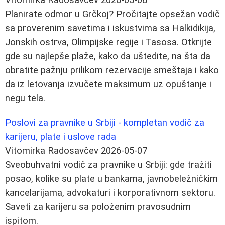
Planirate odmor u Grčkoj? Pročitajte opsežan vodič
sa proverenim savetima i iskustvima sa Halkidikija,
Jonskih ostrva, Olimpijske regije i Tasosa. Otkrijte
gde su najlepše plaže, kako da uštedite, na šta da
obratite pažnju prilikom rezervacije smeštaja i kako
da iz letovanja izvučete maksimum uz opuštanje i
negu tela.
Poslovi za pravnike u Srbiji - kompletan vodič za
karijeru, plate i uslove rada
Vitomirka Radosavčev
2026-05-07
Sveobuhvatni vodič za pravnike u Srbiji: gde tražiti
posao, kolike su plate u bankama, javnobeležničkim
kancelarijama, advokaturi i korporativnom sektoru.
Saveti za karijeru sa položenim pravosudnim
ispitom.