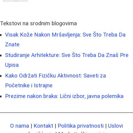
Tekstovi na srodnim blogovima
Visak Kože Nakon Mršavljenja: Sve Što Treba Da
Znate
Studiranje Arhitekture: Sve Što Treba Da Znaš Pre
Upisa
Kako Održati Fizičku Aktivnost: Saveti za
Početnike i Istrajne
Prezime nakon braka: Lični izbor, javna polemika
O nama
|
Kontakt
|
Politika privatnosti
|
Uslovi