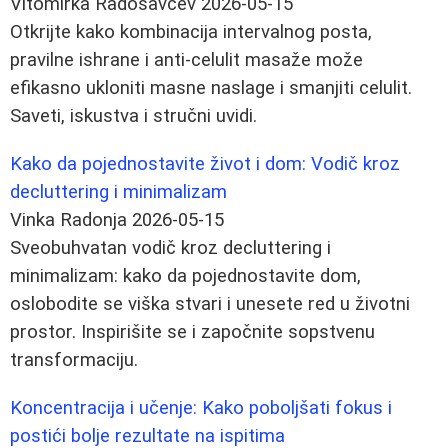
Vitomirka Radosavčev
2026-05-15
Otkrijte kako kombinacija intervalnog posta,
pravilne ishrane i anti-celulit masaže može
efikasno ukloniti masne naslage i smanjiti celulit.
Saveti, iskustva i stručni uvidi.
Kako da pojednostavite život i dom: Vodič kroz
decluttering i minimalizam
Vinka Radonja
2026-05-15
Sveobuhvatan vodič kroz decluttering i
minimalizam: kako da pojednostavite dom,
oslobodite se viška stvari i unesete red u životni
prostor. Inspirišite se i započnite sopstvenu
transformaciju.
Koncentracija i učenje: Kako poboljšati fokus i
postići bolje rezultate na ispitima