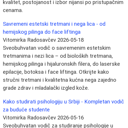
kvalitet, postojanost i izbor nijansi po pristupačnim
cenama.
Savremeni estetski tretmani i nega lica - od
hemijskog pilinga do face liftinga
Vitomirka Radosavčev
2026-05-18
Sveobuhvatan vodič o savremenim estetskim
tretmanima i nezi lica – od bioloških tretmana,
hemijskog pilinga i hijaluronskih filera, do laserske
epilacije, botoksa i face liftinga. Otkrijte kako
stručni tretmani i kvalitetna kućna nega zajedno
grade zdrav i mladalački izgled kože.
Kako studirati psihologiju u Srbiji - Kompletan vodič
za buduće studente
Vitomirka Radosavčev
2026-05-16
Sveobuhvatan vodič za studiranje psihologije u