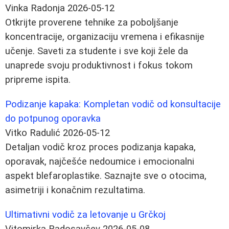
Vinka Radonja
2026-05-12
Otkrijte proverene tehnike za poboljšanje
koncentracije, organizaciju vremena i efikasnije
učenje. Saveti za studente i sve koji žele da
unaprede svoju produktivnost i fokus tokom
pripreme ispita.
Podizanje kapaka: Kompletan vodič od konsultacije
do potpunog oporavka
Vitko Radulić
2026-05-12
Detaljan vodič kroz proces podizanja kapaka,
oporavak, najčešće nedoumice i emocionalni
aspekt blefaroplastike. Saznajte sve o otocima,
asimetriji i konačnim rezultatima.
Ultimativni vodič za letovanje u Grčkoj
Vitomirka Radosavčev
2026-05-08