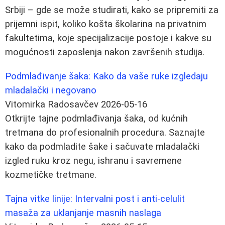
Srbiji – gde se može studirati, kako se pripremiti za
prijemni ispit, koliko košta školarina na privatnim
fakultetima, koje specijalizacije postoje i kakve su
mogućnosti zaposlenja nakon završenih studija.
Podmlađivanje šaka: Kako da vaše ruke izgledaju
mladalački i negovano
Vitomirka Radosavčev
2026-05-16
Otkrijte tajne podmlađivanja šaka, od kućnih
tretmana do profesionalnih procedura. Saznajte
kako da podmladite šake i sačuvate mladalački
izgled ruku kroz negu, ishranu i savremene
kozmetičke tretmane.
Tajna vitke linije: Intervalni post i anti-celulit
masaža za uklanjanje masnih naslaga