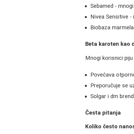
Sebamed - mnogi su
Nivea Sensitive -
Biobaza marmelad
Beta karoten kao 
Mnogi korisnici piju
Povećava otporn
Preporučuje se u
Solgar i dm brend
Česta pitanja
Koliko često nano