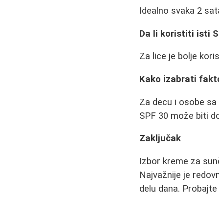
Idealno svaka 2 sat
Da li koristiti isti 
Za lice je bolje ko
Kako izabrati fakt
Za decu i osobe sa
SPF 30 može biti do
Zaključak
Izbor kreme za sunč
Najvažnije je redovn
delu dana. Probajte