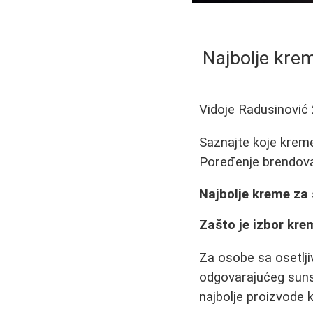
Najbolje krem
Vidoje Radusinović
Saznajte koje kreme 
Poređenje brendova 
Najbolje kreme za 
Zašto je izbor kre
Za osobe sa osetlji
odgovarajućeg sunsc
najbolje proizvode k