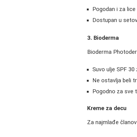
Pogodan i za lice 
Dostupan u setov
3. Bioderma
Bioderma Photoderm
Suvo ulje SPF 30 
Ne ostavlja beli t
Pogodno za sve t
Kreme za decu
Za najmlađe članov