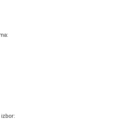
ama:
izbor: