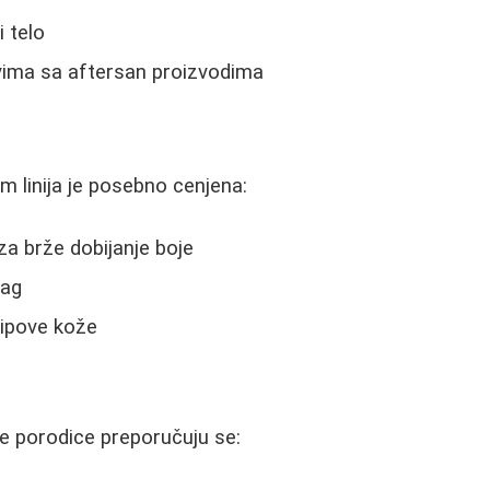
i telo
ima sa aftersan proizvodima
 linija je posebno cenjena:
za brže dobijanje boje
rag
ipove kože
e porodice preporučuju se: