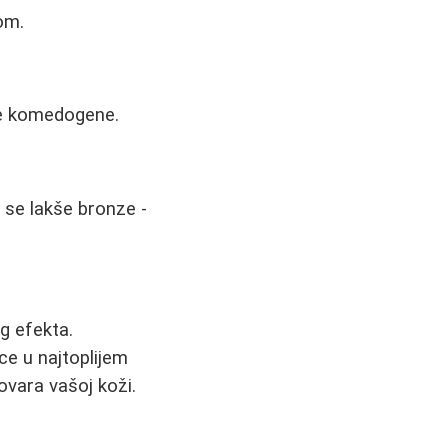
om.
nje komedogene.
 se lakše bronze -
g efekta.
ce u najtoplijem
ovara vašoj koži.