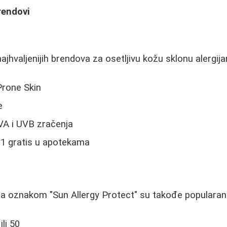
rendovi
najhvaljenijih brendova za osetljivu kožu sklonu alergij
 Prone Skin
e
UVA i UVB zračenja
+1 gratis u apotekama
a oznakom "Sun Allergy Protect" su takođe popularan 
ili 50