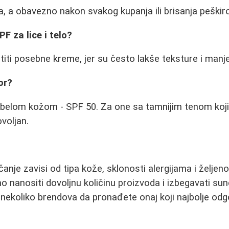
a, a obavezno nakon svakog kupanja ili brisanja peškir
SPF za lice i telo?
ristiti posebne kreme, jer su često lakše teksture i ma
or?
 belom kožom - SPF 50. Za one sa tamnijim tenom koji
voljan.
anje zavisi od tipa kože, sklonosti alergijama i željeno
o nanositi dovoljnu količinu proizvoda i izbegavati sun
 nekoliko brendova da pronađete onaj koji najbolje odg