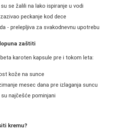
 se žalili na lako ispiranje u vodi
 izazivao peckanje kod dece
a - prelepljiva za svakodnevnu upotrebu
dopuna zaštiti
 beta karoten kapsule pre i tokom leta:
ost kože na sunce
zimanje mesec dana pre izlaganja suncu
 su najčešće pominjani
siti kremu?