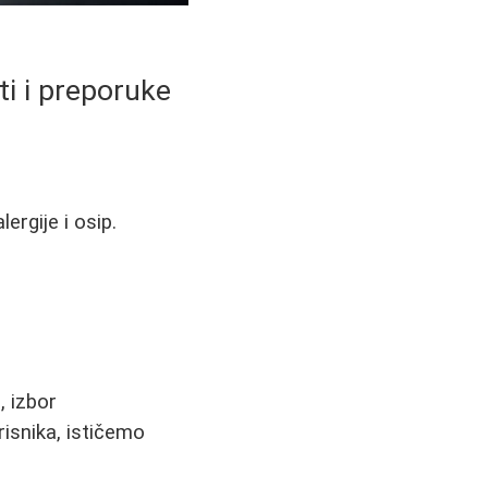
ti i preporuke
ergije i osip.
, izbor
isnika, ističemo