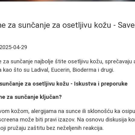
e za sunčanje za osetljivu kožu - Save
2025-04-29
za sunčanje najbolje štite osetljivu kožu, sprečavaju al
kao što su Ladival, Eucerin, Bioderma i drugi.
sunčanje za osetljivu kožu - Iskustva i preporuke
me za sunčanje ključan?
vom kožom, alergijama na sunce ili sklonošću ka osipu
reena može biti pravi izazov. Na osnovu diskusija kor
oji pružaju zaštitu bez neželjenih reakcija.