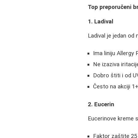
Top preporučeni b
1. Ladival
Ladival je jedan od 
Ima liniju Allergy
Ne izaziva iritacij
Dobro štiti i od 
Često na akciji 1
2. Eucerin
Eucerinove kreme s
Faktor zaštite 25 