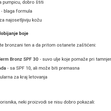
a pumpicu, dobro štiti
- blaga formula
za najosetljiviju kožu
dobijanje boje
ete bronzani ten a da pritom ostanete zaštićeni:
erm Bronz SPF 30
- suvo ulje koje pomaže pri tamnje
ada
- sa SPF 10, ali može biti premasna
ularna za kraj letovanja
risnika, neki proizvodi se nisu dobro pokazali: