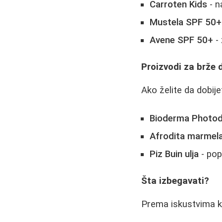
Carroten Kids
- n
Mustela SPF 50+
Avene SPF 50+
- 
Proizvodi za brže 
Ako želite da dobij
Bioderma Photod
Afrodita marmel
Piz Buin ulja
- pop
Šta izbegavati?
Prema iskustvima ko