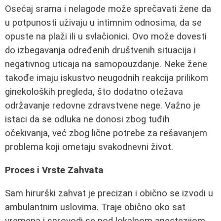
Osećaj srama i nelagode može sprečavati žene da
u potpunosti uživaju u intimnim odnosima, da se
opuste na plaži ili u svlačionici. Ovo može dovesti
do izbegavanja određenih društvenih situacija i
negativnog uticaja na samopouzdanje. Neke žene
takođe imaju iskustvo neugodnih reakcija prilikom
ginekoloških pregleda, što dodatno otežava
održavanje redovne zdravstvene nege. Važno je
istaci da se odluka ne donosi zbog tuđih
očekivanja, već zbog lične potrebe za rešavanjem
problema koji ometaju svakodnevni život.
Proces i Vrste Zahvata
Sam hirurški zahvat je precizan i obično se izvodi u
ambulantnim uslovima. Traje obično oko sat
vremena i sprovodi se pod lokalnom anestezijom,