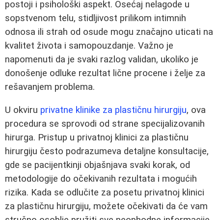
postoji i psihološki aspekt. Osećaj nelagode u
sopstvenom telu, stidljivost prilikom intimnih
odnosa ili strah od osude mogu značajno uticati na
kvalitet života i samopouzdanje. Važno je
napomenuti da je svaki razlog validan, ukoliko je
donošenje odluke rezultat lične procene i želje za
rešavanjem problema.
U okviru
privatne klinike za plastičnu hirurgiju
, ova
procedura se sprovodi od strane specijalizovanih
hirurga. Pristup u privatnoj klinici za plastičnu
hirurgiju često podrazumeva detaljne konsultacije,
gde se pacijentkinji objašnjava svaki korak, od
metodologije do očekivanih rezultata i mogućih
rizika. Kada se odlučite za posetu privatnoj klinici
za plastičnu hirurgiju, možete očekivati da će vam
stručno osoblje pružiti sve neophodne informacije.