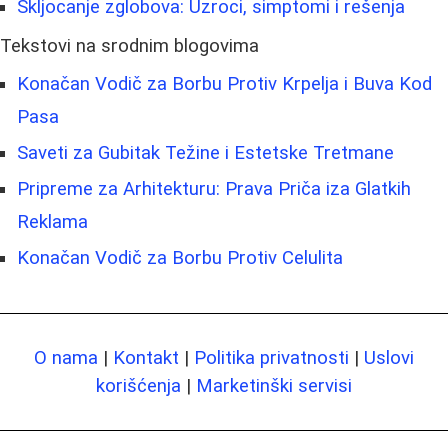
Skljocanje zglobova: Uzroci, simptomi i rešenja
Tekstovi na srodnim blogovima
Konačan Vodič za Borbu Protiv Krpelja i Buva Kod
Pasa
Saveti za Gubitak Težine i Estetske Tretmane
Pripreme za Arhitekturu: Prava Priča iza Glatkih
Reklama
Konačan Vodič za Borbu Protiv Celulita
O nama
|
Kontakt
|
Politika privatnosti
|
Uslovi
korišćenja
|
Marketinški servisi