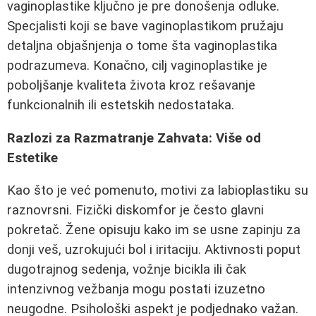
vaginoplastike ključno je pre donošenja odluke.
Specjalisti koji se bave vaginoplastikom pružaju
detaljna objašnjenja o tome šta vaginoplastika
podrazumeva. Konačno, cilj vaginoplastike je
poboljšanje kvaliteta života kroz rešavanje
funkcionalnih ili estetskih nedostataka.
Razlozi za Razmatranje Zahvata: Više od
Estetike
Kao što je već pomenuto, motivi za labioplastiku su
raznovrsni. Fizički diskomfor je često glavni
pokretač. Žene opisuju kako im se usne zapinju za
donji veš, uzrokujući bol i iritaciju. Aktivnosti poput
dugotrajnog sedenja, vožnje bicikla ili čak
intenzivnog vežbanja mogu postati izuzetno
neugodne. Psihološki aspekt je podjednako važan.