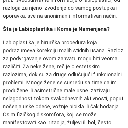
razloga za njeno izvođenje do samog postupka i
oporavka, sve na anoniman i informativan način.
Šta je Labioplastika i Kome je Namenjena?
Labioplastika je hirurška procedura koja
podrazumeva korekciju malih stidnih usana. Razlozi
za podvrgavanje ovom zahvatu mogu biti veoma
različiti. Za neke žene, reč je o estetskim
razlozima, dok su za druge odlučujući funkcionalni
problemi. Mnoge žene se susreću sa time da im
produžene ili asimetrične male usne izazivaju
nelagodnost tokom svakodnevnih aktivnosti, poput
nošenja uske odeće, vožnje bicikla ili čak hodanja.
Osim fizičkog diskomfora, koji se može
manifestovati kao iritacija, žuljevi ili bol, često