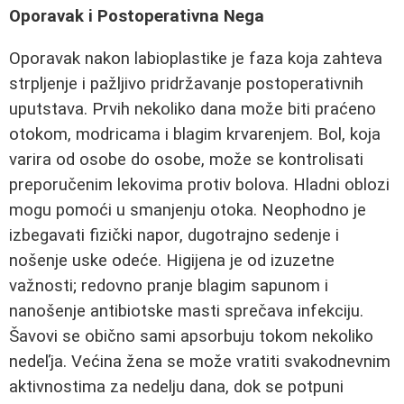
Oporavak i Postoperativna Nega
Oporavak nakon labioplastike je faza koja zahteva
strpljenje i pažljivo pridržavanje postoperativnih
uputstava. Prvih nekoliko dana može biti praćeno
otokom, modricama i blagim krvarenjem. Bol, koja
varira od osobe do osobe, može se kontrolisati
preporučenim lekovima protiv bolova. Hladni oblozi
mogu pomoći u smanjenju otoka. Neophodno je
izbegavati fizički napor, dugotrajno sedenje i
nošenje uske odeće. Higijena je od izuzetne
važnosti; redovno pranje blagim sapunom i
nanošenje antibiotske masti sprečava infekciju.
Šavovi se obično sami apsorbuju tokom nekoliko
nedeľja. Većina žena se može vratiti svakodnevnim
aktivnostima za nedelju dana, dok se potpuni