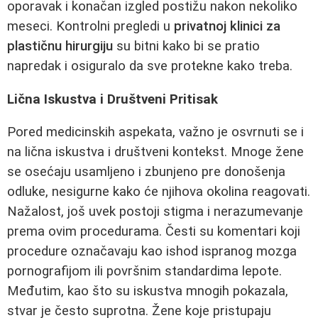
oporavak i konačan izgled postižu nakon nekoliko
meseci. Kontrolni pregledi u
privatnoj klinici za
plastičnu hirurgiju
su bitni kako bi se pratio
napredak i osiguralo da sve protekne kako treba.
Lična Iskustva i Društveni Pritisak
Pored medicinskih aspekata, važno je osvrnuti se i
na lična iskustva i društveni kontekst. Mnoge žene
se osećaju usamljeno i zbunjeno pre donošenja
odluke, nesigurne kako će njihova okolina reagovati.
Nažalost, još uvek postoji stigma i nerazumevanje
prema ovim procedurama. Česti su komentari koji
procedure označavaju kao ishod ispranog mozga
pornografijom ili površnim standardima lepote.
Međutim, kao što su iskustva mnogih pokazala,
stvar je često suprotna. Žene koje pristupaju