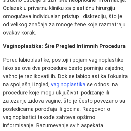
Odlazak u privatnu kliniku za plastičnu hirurgiju
omogućava individualan pristup i diskreciju, što je
od velikog značaja za mnoge žene koje razmatraju
ovakav korak.
Vaginoplastika: Šire Pregled Intimnih Procedura
Pored labioplastike, postoji i pojam vaginoplastike.
Iako se ove dve procedure često pominju zajedno,
važno je razlikovati ih. Dok se labioplastika fokusira
na spoljašnji izgled,
vaginoplastika
se odnosi na
procedure koje mogu uključivati podizanje ili
zatezanje zidova vagine, što je često povezano sa
posledicama porođaja ili godina. Razgovor o
vaginoplastici takođe zahteva opširno
informisanje. Razumevanje svih aspekata