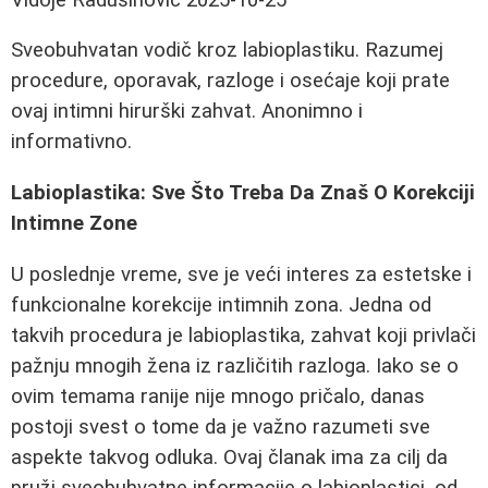
Sveobuhvatan vodič kroz labioplastiku. Razumej
procedure, oporavak, razloge i osećaje koji prate
ovaj intimni hirurški zahvat. Anonimno i
informativno.
Labioplastika: Sve Što Treba Da Znaš O Korekciji
Intimne Zone
U poslednje vreme, sve je veći interes za estetske i
funkcionalne korekcije intimnih zona. Jedna od
takvih procedura je labioplastika, zahvat koji privlači
pažnju mnogih žena iz različitih razloga. Iako se o
ovim temama ranije nije mnogo pričalo, danas
postoji svest o tome da je važno razumeti sve
aspekte takvog odluka. Ovaj članak ima za cilj da
pruži sveobuhvatne informacije o labioplastici, od