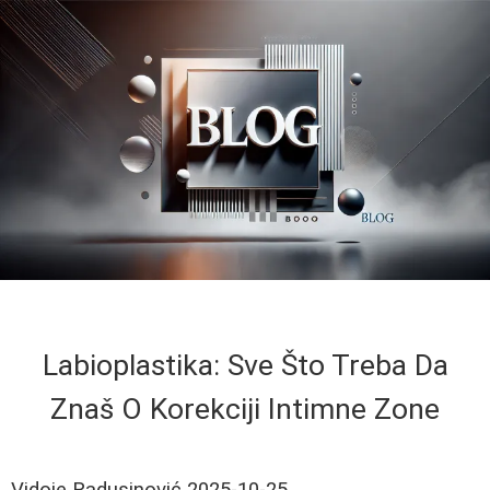
Labioplastika: Sve Što Treba Da
Znaš O Korekciji Intimne Zone
Vidoje Radusinović
2025-10-25