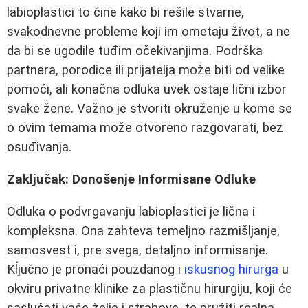
labioplastici to čine kako bi rešile stvarne,
svakodnevne probleme koji im ometaju život, a ne
da bi se ugodile tuđim očekivanjima. Podrška
partnera, porodice ili prijatelja može biti od velike
pomoći, ali konačna odluka uvek ostaje lični izbor
svake žene. Važno je stvoriti okruženje u kome se
o ovim temama može otvoreno razgovarati, bez
osuđivanja.
Zaključak: Donošenje Informisane Odluke
Odluka o podvrgavanju labioplastici je lična i
kompleksna. Ona zahteva temeljno razmišljanje,
samosvest i, pre svega, detaljno informisanje.
Kĺjučno je pronaći pouzdanog i
iskusnog hirurga
u
okviru privatne klinike za plastičnu hirurgiju, koji će
saslušati vaše želje i strahove, te pružiti realna