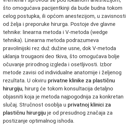
što omogućava pacijentkinji da bude budna tokom
celog postupka, ili općom anestezijom, u zavisnosti
od želja i preporuke hirurga. Postoje dve glavne
tehnike: linearna metoda i V-metoda (wedge
tehnika). Linearna metoda podrazumeva
pravolinijski rez duž dužine usne, dok V-metoda
uklanja trougaoni deo tkiva, što omogućava bolje
očuvanje prirodnog izgleda i osetljivosti. Izbor
metode zavisi od individualne anatomije i željenog
rezultata. U okviru
privatne klinike za plastičnu
hirurgiju
, hirurg će tokom konsultacija detaljno
objasniti koja je metoda najpogodnija za konkretan
slučaj. Stručnost osoblja u
privatnoj klinici za
plastičnu hirurgiju
je od presudnog značaja za
postizanje optimalnog ishoda.