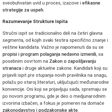
sveobuhvatan uvid u proces, izazove i
efikasne
strategije za uspeh
.
Razumevanje Strukture Ispita
Stručni ispit se tradicionalno deli na četiri glavna
segmenta, od kojih svaki testira specifično znanje i
veštine kandidata. Važno je napomenuti da su se
propisi i program polaganja nedavno izmenili
, sa
posebnim osvrtom na
Zakon o zapošljavanju
stranaca
i druge aktuelne zakone. Kandidati koji su
prijavili ispit pre stupanja novih pravilnika na snagu,
polažu po staroj literaturi, uključujući međunarodne
konvencije. Oni koji se prijavljuju sada, spremaju se
po novom programu, gde je deo o medjunarodnim
izvorima izbačen, a fokus je pomeren na domaće
zakonodavstvo i podzakonske akte
.