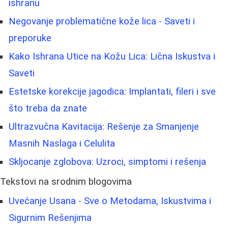
ishranu
Negovanje problematične kože lica - Saveti i
preporuke
Kako Ishrana Utice na Kožu Lica: Lična Iskustva i
Saveti
Estetske korekcije jagodica: Implantati, fileri i sve
što treba da znate
Ultrazvučna Kavitacija: Rešenje za Smanjenje
Masnih Naslaga i Celulita
Skljocanje zglobova: Uzroci, simptomi i rešenja
Tekstovi na srodnim blogovima
Uvećanje Usana - Sve o Metodama, Iskustvima i
Sigurnim Rešenjima