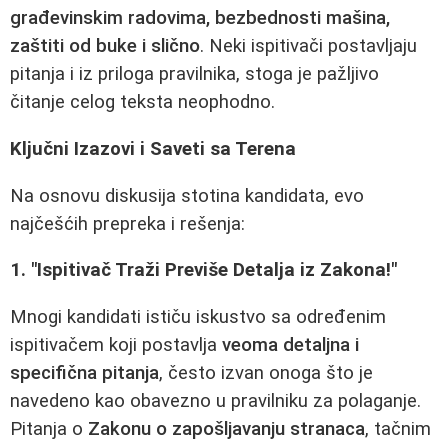
građevinskim radovima, bezbednosti mašina,
zaštiti od buke i slično
. Neki ispitivači postavljaju
pitanja i iz priloga pravilnika, stoga je pažljivo
čitanje celog teksta neophodno.
Ključni Izazovi i Saveti sa Terena
Na osnovu diskusija stotina kandidata, evo
najčešćih prepreka i rešenja:
1. "Ispitivač Traži Previše Detalja iz Zakona!"
Mnogi kandidati ističu iskustvo sa određenim
ispitivačem koji postavlja
veoma detaljna i
specifična pitanja
, često izvan onoga što je
navedeno kao obavezno u pravilniku za polaganje.
Pitanja o
Zakonu o zapošljavanju stranaca
, tačnim