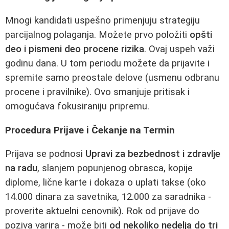
Mnogi kandidati uspešno primenjuju strategiju
parcijalnog polaganja. Možete prvo položiti
opšti
deo i pismeni deo procene rizika
. Ovaj uspeh važi
godinu dana. U tom periodu možete da prijavite i
spremite samo preostale delove (usmenu odbranu
procene i pravilnike). Ovo smanjuje pritisak i
omogućava fokusiraniju pripremu.
Procedura Prijave i Čekanje na Termin
Prijava se podnosi
Upravi za bezbednost i zdravlje
na radu
, slanjem popunjenog obrasca, kopije
diplome, lične karte i dokaza o uplati takse (oko
14.000 dinara za savetnika, 12.000 za saradnika -
proverite aktuelni cenovnik). Rok od prijave do
poziva varira - može biti
od nekoliko nedelja do tri