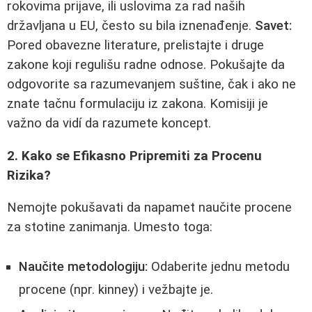
rokovima prijave, ili uslovima za rad naših
državljana u EU, često su bila iznenađenje.
Savet:
Pored obavezne literature, prelistajte i druge
zakone koji regulišu radne odnose. Pokušajte da
odgovorite sa razumevanjem suštine, čak i ako ne
znate tačnu formulaciju iz zakona. Komisiji je
važno da vidí da razumete koncept.
2. Kako se Efikasno Pripremiti za Procenu
Rizika?
Nemojte pokušavati da napamet naučite procene
za stotine zanimanja. Umesto toga:
Naučite metodologiju:
Odaberite jednu metodu
procene (npr. kinney) i vežbajte je.