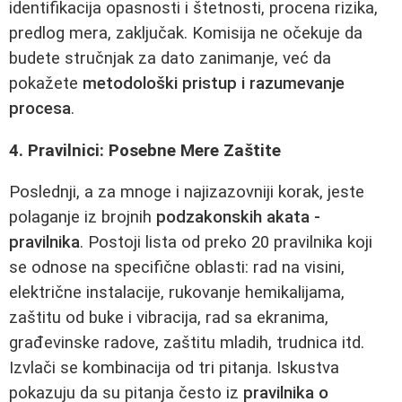
identifikacija opasnosti i štetnosti, procena rizika,
predlog mera, zaključak. Komisija ne očekuje da
budete stručnjak za dato zanimanje, već da
pokažete
metodološki pristup i razumevanje
procesa
.
4. Pravilnici: Posebne Mere Zaštite
Poslednji, a za mnoge i najizazovniji korak, jeste
polaganje iz brojnih
podzakonskih akata -
pravilnika
. Postoji lista od preko 20 pravilnika koji
se odnose na specifične oblasti: rad na visini,
električne instalacije, rukovanje hemikalijama,
zaštitu od buke i vibracija, rad sa ekranima,
građevinske radove, zaštitu mladih, trudnica itd.
Izvlači se kombinacija od tri pitanja. Iskustva
pokazuju da su pitanja često iz
pravilnika o