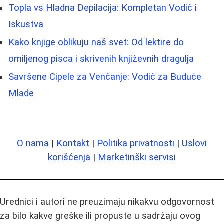
Topla vs Hladna Depilacija: Kompletan Vodič i
Iskustva
Kako knjige oblikuju naš svet: Od lektire do
omiljenog pisca i skrivenih književnih dragulja
Savršene Cipele za Venčanje: Vodič za Buduće
Mladе
O nama
|
Kontakt
|
Politika privatnosti
|
Uslovi
korišćenja
|
Marketinški servisi
Urednici i autori ne preuzimaju nikakvu odgovornost
za bilo kakve greške ili propuste u sadržaju ovog