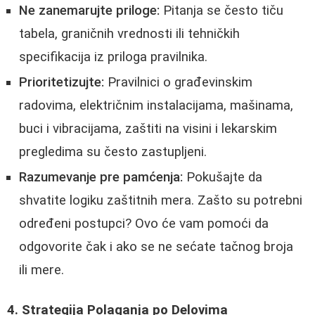
Ne zanemarujte priloge:
Pitanja se često tiču
tabela, graničnih vrednosti ili tehničkih
specifikacija iz priloga pravilnika.
Prioritetizujte:
Pravilnici o građevinskim
radovima, električnim instalacijama, mašinama,
buci i vibracijama, zaštiti na visini i lekarskim
pregledima su često zastupljeni.
Razumevanje pre pamćenja:
Pokušajte da
shvatite logiku zaštitnih mera. Zašto su potrebni
određeni postupci? Ovo će vam pomoći da
odgovorite čak i ako se ne sećate tačnog broja
ili mere.
4. Strategija Polaganja po Delovima