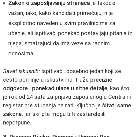
Zakon o zapošljavanju stranaca
je takođe
važan, iako, kako kandidati primećuju, nije
eksplicitno naveden u svim pravilnicima za
učenje, ali ispitivači ponekad postavljaju pitanja iz
njega, smatrajući da ima veze sa radnim
odnosima.
Savet iskusnih:
Ispitivači, posebno jedan koji se
često pominje u iskustvima, traže
precizne
odgovore i ponekad ulaze u sitne detalje
, kao što
je rok od 24 sata za prijavu zaposlenog u Centralni
registar pre stupanja na rad. Ključno je
čitati same
zakone
, jer skripte mogu biti zastarele ili
nepotpune.
3. Procena Rizika: Pismeni i Usmeni Deo