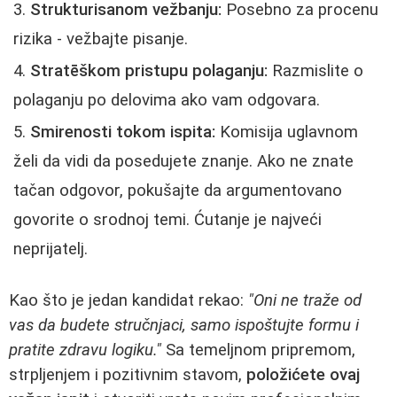
Strukturisanom vežbanju:
Posebno za procenu
rizika - vežbajte pisanje.
Stratēškom pristupu polaganju:
Razmislite o
polaganju po delovima ako vam odgovara.
Smirenosti tokom ispita:
Komisija uglavnom
želi da vidi da posedujete znanje. Ako ne znate
tačan odgovor, pokušajte da argumentovano
govorite o srodnoj temi. Ćutanje je najveći
neprijatelj.
Kao što je jedan kandidat rekao:
"Oni ne traže od
vas da budete stručnjaci, samo ispoštujte formu i
pratite zdravu logiku."
Sa temeljnom pripremom,
strpljenjem i pozitivnim stavom,
položićete ovaj