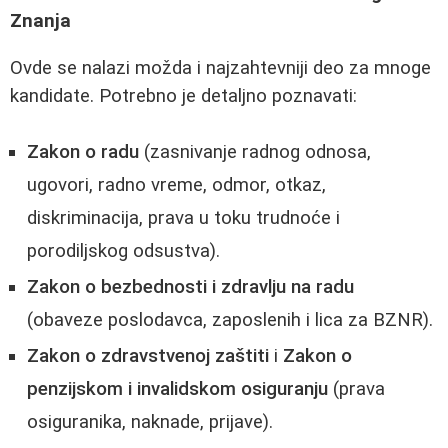
Znanja
Ovde se nalazi možda i najzahtevniji deo za mnoge
kandidate. Potrebno je detaljno poznavati:
Zakon o radu
(zasnivanje radnog odnosa,
ugovori, radno vreme, odmor, otkaz,
diskriminacija, prava u toku trudnoće i
porodiljskog odsustva).
Zakon o bezbednosti i zdravlju na radu
(obaveze poslodavca, zaposlenih i lica za BZNR).
Zakon o zdravstvenoj zaštiti
i
Zakon o
penzijskom i invalidskom osiguranju
(prava
osiguranika, naknade, prijave).