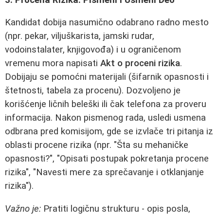
Kandidat dobija nasumično odabrano radno mesto
(npr. pekar, viljuškarista, jamski rudar,
vodoinstalater, knjigovođa) i u ograničenom
vremenu mora napisati
Akt o proceni rizika
.
Dobijaju se pomoćni materijali (šifarnik opasnosti i
štetnosti, tabela za procenu). Dozvoljeno je
korišćenje ličnih beleški ili čak telefona za proveru
informacija. Nakon pismenog rada, usledi usmena
odbrana pred komisijom, gde se izvlače tri pitanja iz
oblasti procene rizika (npr. "Šta su mehaničke
opasnosti?", "Opisati postupak pokretanja procene
rizika", "Navesti mere za sprečavanje i otklanjanje
rizika").
Važno je:
Pratiti logičnu strukturu - opis posla,