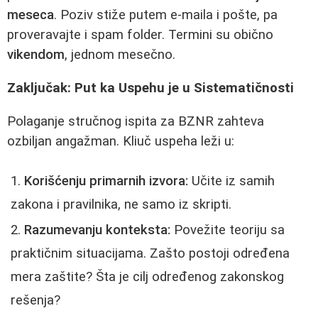
meseca
. Poziv stiže putem e-maila i pošte, pa
proveravajte i spam folder. Termini su obično
vikendom
, jednom mesečno.
Zaključak: Put ka Uspehu je u Sistematičnosti
Polaganje stručnog ispita za BZNR zahteva
ozbiljan angažman. Kliuč uspeha leži u:
Korišćenju primarnih izvora:
Učite iz samih
zakona i pravilnika, ne samo iz skripti.
Razumevanju konteksta:
Povežite teoriju sa
praktičnim situacijama. Zašto postoji određena
mera zaštite? Šta je cilj određenog zakonskog
rešenja?