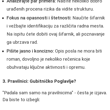
Analizirajte par primera:
Nađite nekoliko dobro
urađenih procena rizika da vidite strukturu.
Fokus na opasnosti i štetnosti:
Naučite šifarnik
i vežbajte identifikaciju za različita radna mesta.
Na ispitu ćete dobiti ovaj šifarnik, ali poznavanje
ga ubrzava rad.
Pišite jasno i koncizno:
Opis posla ne mora biti
roman, dovoljno je nekoliko rečenica koje
obuhvataju ključne aktivnosti i opremu.
3. Pravilnici: Gubitničko Poglavlje?
"Padala sam samo na pravilnicima" - česta je izjava.
Da biste to izbegli: