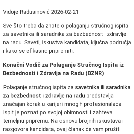
Vidoje Radusinović
2026-02-21
Sve što treba da znate o polaganju stručnog ispita
za savetnika ili saradnika za bezbednost i zdravlje
na radu. Saveti, iskustva kandidata, ključna područja
i kako se efikasno pripremiti.
Konačni Vodič za Polaganje Stručnog Ispita iz
Bezbednosti i Zdravlja na Radu (BZNR)
Polaganje stručnog ispita za
savetnika ili saradnika
za bezbednost i zdravlje na radu
predstavlja
značajan korak u karijeri mnogih profesionalaca.
Ispit je poznat po svojoj obimnosti i zahteva
temeljnu pripremu. Na osnovu brojnih iskustava i
razgovora kandidata, ovaj članak će vam pružiti