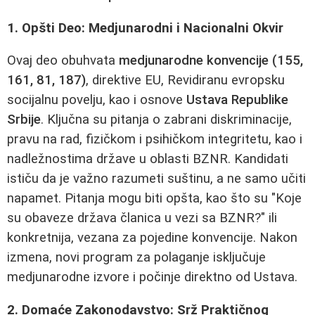
1. Opšti Deo: Medjunarodni i Nacionalni Okvir
Ovaj deo obuhvata
medjunarodne konvencije (155,
161, 81, 187)
, direktive EU, Revidiranu evropsku
socijalnu povelju, kao i osnove
Ustava Republike
Srbije
. Ključna su pitanja o zabrani diskriminacije,
pravu na rad, fizičkom i psihičkom integritetu, kao i
nadležnostima države u oblasti BZNR. Kandidati
ističu da je važno razumeti suštinu, a ne samo učiti
napamet. Pitanja mogu biti opšta, kao što su "Koje
su obaveze država članica u vezi sa BZNR?" ili
konkretnija, vezana za pojedine konvencije. Nakon
izmena, novi program za polaganje isključuje
medjunarodne izvore i počinje direktno od Ustava.
2. Domaće Zakonodavstvo: Srž Praktičnog