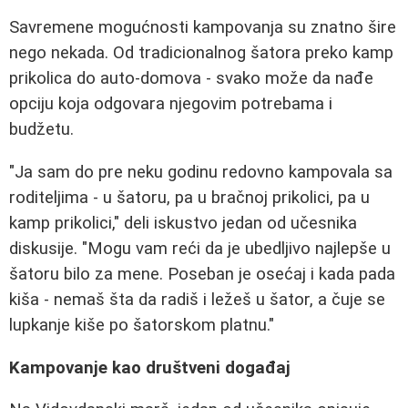
Savremene mogućnosti kampovanja su znatno šire
nego nekada. Od tradicionalnog šatora preko kamp
prikolica do auto-domova - svako može da nađe
opciju koja odgovara njegovim potrebama i
budžetu.
"Ja sam do pre neku godinu redovno kampovala sa
roditeljima - u šatoru, pa u bračnoj prikolici, pa u
kamp prikolici," deli iskustvo jedan od učesnika
diskusije. "Mogu vam reći da je ubedljivo najlepše u
šatoru bilo za mene. Poseban je osećaj i kada pada
kiša - nemaš šta da radiš i ležeš u šator, a čuje se
lupkanje kiše po šatorskom platnu."
Kampovanje kao društveni događaj