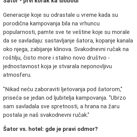
Šator - prvi korak ka slobodi
Generacije koje su odrastale u vreme kada su
porodična kampovanja bila na vrhuncu
popularnosti, pamte sve te veštine koje su morale
da se savladaju: sastavljanje šatora, kopanje kanala
oko njega, zabijanje klinova. Svakodnevni ručak na
roštilju, čisto more i stalno novo društvo -
jednostavnost koja je stvarala neponovljivu
atmosferu.
"Nikad neću zaboraviti ljetovanja pod šatorom,"
priseća se jedan od ljubitelja kampovanja. "Ubrzo
sam savladala sve spretnosti, a hrana na žaru
postala je naš svakodnevni ručak."
Šator vs. hotel: gde je pravi odmor?