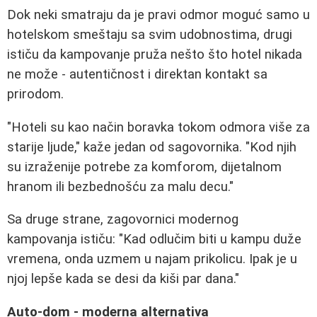
Dok neki smatraju da je pravi odmor moguć samo u
hotelskom smeštaju sa svim udobnostima, drugi
ističu da kampovanje pruža nešto što hotel nikada
ne može - autentičnost i direktan kontakt sa
prirodom.
"Hoteli su kao način boravka tokom odmora više za
starije ljude," kaže jedan od sagovornika. "Kod njih
su izraženije potrebe za komforom, dijetalnom
hranom ili bezbednošću za malu decu."
Sa druge strane, zagovornici modernog
kampovanja ističu: "Kad odlučim biti u kampu duže
vremena, onda uzmem u najam prikolicu. Ipak je u
njoj lepše kada se desi da kiši par dana."
Auto-dom - moderna alternativa