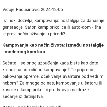
Vidoje Radusinović
2024-12-06
Istinski doživljaj kampovanja: nostalgija za današnje
generacije. Sator, kamp prikolica ili auto-dom - šta
je pravi način uživanja u prirodi?
Kampovanje kao način života: Između nostalgije
i modernog komfora
Sećate li se onog uzbuđenja kada biste kao dete
krenuli na porodično kampovanje? Te pripreme,
pakovanje opreme, očekivanje avanture pod vedrim
nebom? Za mnoge od nas, kampovanje u šatoru ili
kasnije u kamp prikolici predstavlja najdraže
sećanje iz detinjstva.