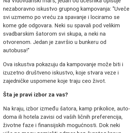
Na Vidovdanski marš, jedan od učesnika opisuje
nezaboravno iskustvo grupnog kampovanja: "Uveče
svi uzmemo po vreću za spavanje i lociramo se
kome gde odgovara. Neki su spavali pod velikim
svadbarskim šatorom svi skupa, a neki na
otvorenom. Jedan je završio u bunkeru od
autobusa!"
Ova iskustva pokazuju da kampovanje može biti i
izuzetno društveno iskustvo, koje stvara veze i
zajedničke uspomene koje traju ceo život.
Šta je pravi izbor za vas?
Na kraju, izbor između šatora, kamp prikolice, auto-
doma ili hotela zavisi od vaših ličnih preferencija,
životne faze i finansijskih mogućnosti. Dok neki