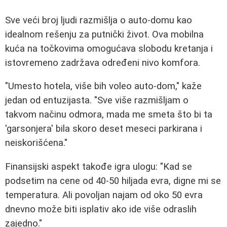
Sve veći broj ljudi razmišlja o auto-domu kao
idealnom rešenju za putnički život. Ova mobilna
kuća na točkovima omogućava slobodu kretanja i
istovremeno zadržava određeni nivo komfora.
"Umesto hotela, više bih voleo auto-dom," kaže
jedan od entuzijasta. "Sve više razmišljam o
takvom načinu odmora, mada me smeta što bi ta
'garsonjera' bila skoro deset meseci parkirana i
neiskorišćena."
Finansijski aspekt takođe igra ulogu: "Kad se
podsetim na cene od 40-50 hiljada evra, digne mi se
temperatura. Ali povoljan najam od oko 50 evra
dnevno može biti isplativ ako ide više odraslih
zajedno."