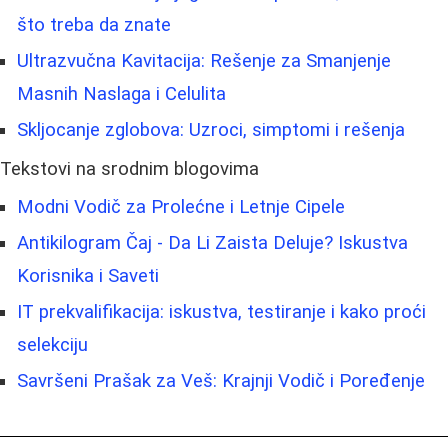
što treba da znate
Ultrazvučna Kavitacija: Rešenje za Smanjenje
Masnih Naslaga i Celulita
Skljocanje zglobova: Uzroci, simptomi i rešenja
Tekstovi na srodnim blogovima
Modni Vodič za Prolećne i Letnje Cipele
Antikilogram Čaj - Da Li Zaista Deluje? Iskustva
Korisnika i Saveti
IT prekvalifikacija: iskustva, testiranje i kako proći
selekciju
Savršeni Prašak za Veš: Krajnji Vodič i Poređenje