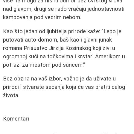
više ne mogu zamisliti odmor bez čvrstog krova
nad glavom, drugi se rado vraćaju jednostavnosti
kampovanja pod vedrim nebom.
Kao što jedan od ljubitelja prirode kaže: "Lepo je
putovati auto-domom, baš kao i glavni junak
romana Prisustvo Jirzija Kosinskog koji živi u
ogromnoj kući na točkovima i krstari Amerikom u
potrazi za mestom pod suncem."
Bez obzira na vaš izbor, važno je da uživate u
prirodi i stvarate sećanja koja će vas pratiti celog
života.
Komentari