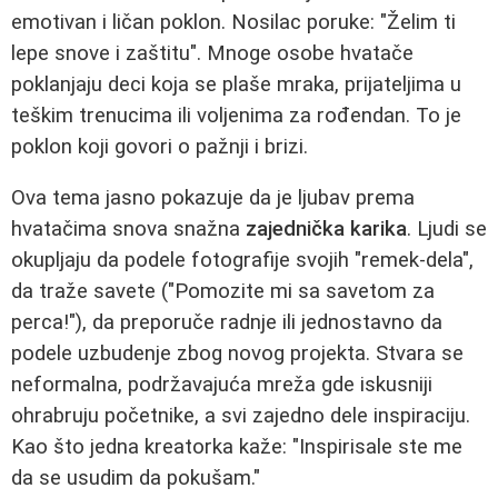
emotivan i ličan poklon. Nosilac poruke: "Želim ti
lepe snove i zaštitu". Mnoge osobe hvatače
poklanjaju deci koja se plaše mraka, prijateljima u
teškim trenucima ili voljenima za rođendan. To je
poklon koji govori o pažnji i brizi.
Ova tema jasno pokazuje da je ljubav prema
hvatačima snova snažna
zajednička karika
. Ljudi se
okupljaju da podele fotografije svojih "remek-dela",
da traže savete ("Pomozite mi sa savetom za
perca!"), da preporuče radnje ili jednostavno da
podele uzbudenje zbog novog projekta. Stvara se
neformalna, podržavajuća mreža gde iskusniji
ohrabruju početnike, a svi zajedno dele inspiraciju.
Kao što jedna kreatorka kaže: "Inspirisale ste me
da se usudim da pokušam."