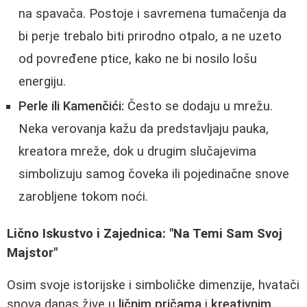
na spavača. Postoje i savremena tumačenja da
bi perje trebalo biti prirodno otpalo, a ne uzeto
od povređene ptice, kako ne bi nosilo lošu
energiju.
Perle ili Kamenčići:
Često se dodaju u mrežu.
Neka verovanja kažu da predstavljaju pauka,
kreatora mreže, dok u drugim slučajevima
simbolizuju samog čoveka ili pojedinačne snove
zarobljene tokom noći.
Lično Iskustvo i Zajednica: "Na Temi Sam Svoj
Majstor"
Osim svoje istorijske i simboličke dimenzije, hvatači
snova danas žive u
ličnim pričama
i
kreativnim