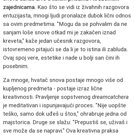
zajednicama
. Kao što se vidi iz živahnih razgovora
entuzijasta, mnogi ljudi pronalaze dubok lični odnos
sa ovim predmetima. "Mogu da se pohvalim da ne
sanjam loše snove otkad mi je zakačen iznad
kreveta," kaže jedan učesnik razgovora,
istovremeno pitajući se da li je to istina ili zabluda.
Ovaj spoj vere, estetike i nade u bolji san čini ih
posebnim.
Za mnoge, hvatač snova postaje mnogo više od
kupljenog predmeta - postaje izraz lične
kreativnosti. Pravljenje sopstvenog
dreamcatchera
je meditativan i ispunjavajući proces. "Nije uopšte
teško, samo dok uđeš u štos," ohrabruje jedna od
majstorica. Druge se slažu: "Prepustiš se, uživaš i
sve može da se napravi." Ova kreativna praksa