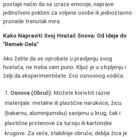
postaje način da se izraze emocije, naprave
jedinstveni pokloni za voljene osobe ili jednostavno
pronade trenutak mira.
Kako Napraviti Svoj Hvatač Snova: Od Ideje do
"Remek-Dela"
Ako želite da se oprobate u pravljenju svog
hvatača, ne treba vam puno. Ključ je u strpljenju i
želji da eksperimentišete. Evo osnovnog vodiča:
Osnova (Obruč):
Možete koristiti razne
materijale: metalne ili plastične narukvice, žicu
(bakarnu, aluminijumsku) savijenu u krug, čak i
plastične prstenove za tursiju ili kartonske
krugove. Za veće, stabilnije obruče, deblja žica je