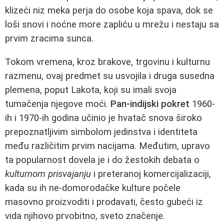
klizeći niz meka perja do osobe koja spava, dok se
loši snovi i noćne more zapliću u mrežu i nestaju sa
prvim zracima sunca.
Tokom vremena, kroz brakove, trgovinu i kulturnu
razmenu, ovaj predmet su usvojila i druga susedna
plemena, poput Lakota, koji su imali svoja
tumačenja njegove moći.
Pan-indijski pokret
1960-
ih i 1970-ih godina učinio je hvatač snova široko
prepoznatljivim simbolom jedinstva i identiteta
među različitim prvim nacijama. Međutim, upravo
ta popularnost dovela je i do žestokih debata o
kulturnom prisvajanju
i preteranoj komercijalizaciji,
kada su ih ne-domorodačke kulture počele
masovno proizvoditi i prodavati, često gubeći iz
vida njihovo prvobitno, sveto značenje.