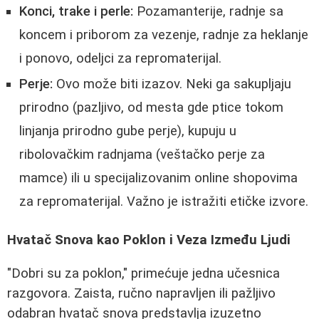
Konci, trake i perle:
Pozamanterije, radnje sa
koncem i priborom za vezenje, radnje za heklanje
i ponovo, odeljci za repromaterijal.
Perje:
Ovo može biti izazov. Neki ga sakupljaju
prirodno (pazljivo, od mesta gde ptice tokom
linjanja prirodno gube perje), kupuju u
ribolovačkim radnjama (veštačko perje za
mamce) ili u specijalizovanim online shopovima
za repromaterijal. Važno je istražiti etičke izvore.
Hvatač Snova kao Poklon i Veza Između Ljudi
"Dobri su za poklon," primećuje jedna učesnica
razgovora. Zaista, ručno napravljen ili pažljivo
odabran hvatač snova predstavlja izuzetno