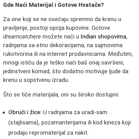
Gde Naći Materijal i Gotove Hvatače?
Za one koji se ne osećaju spremno da krenu u
pravljenje, postoji opcija kupovine. Gotove
dreamcatchere
možete naći u
Indian shopovima
,
radnjama sa etno dekoracijama, na sajmovima
rukotvorina ili na internet prodavnicama. Međutim,
mnogi ističu da je teško naći baš onaj savršeni,
jedinstveni komad, što dodatno motivuje ljude da
krenu u sopstvenu izradu.
Što se tiče materijala, oni su široko dostupni:
Obruči i žice:
U radnjama za uradi-sam
(stajlisama), pozamanterijama ili kod kineza koji
prodaju repromaterijal za nakit.