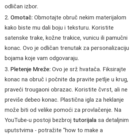
odličan izbor.
Omotač:
Obmotajte obruč nekim materijalom
kako biste mu dali boju i teksturu. Koristite
satenske trake, kožne trakice, vunicu ili pamučni
konac. Ovo je odličan trenutak za personalizaciju
bojama koje vam odgovaraju.
Pletenje Mreže:
Ovo je srž hvatača. Fiksirajte
konac na obruč i počnite da pravite petlje u krug,
praveći trougaoni obrazac. Koristite čvrst, ali ne
previše debeo konac. Plastična igla za heklanje
može biti od velike pomoći za provlačenje. Na
YouTube-u postoji bezbroj
tutorijala
sa detaljnim
uputstvima - potražite "how to make a