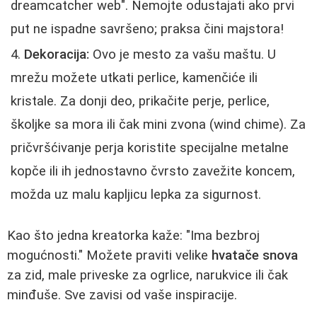
dreamcatcher web". Nemojte odustajati ako prvi
put ne ispadne savršeno; praksa čini majstora!
Dekoracija:
Ovo je mesto za vašu maštu. U
mrežu možete utkati perlice, kamenčiće ili
kristale. Za donji deo, prikačite perje, perlice,
školjke sa mora ili čak mini zvona (wind chime). Za
pričvršćivanje perja koristite specijalne metalne
kopče ili ih jednostavno čvrsto zavežite koncem,
možda uz malu kapljicu lepka za sigurnost.
Kao što jedna kreatorka kaže: "Ima bezbroj
mogućnosti." Možete praviti velike
hvatače snova
za zid, male priveske za ogrlice, narukvice ili čak
minđuše. Sve zavisi od vaše inspiracije.