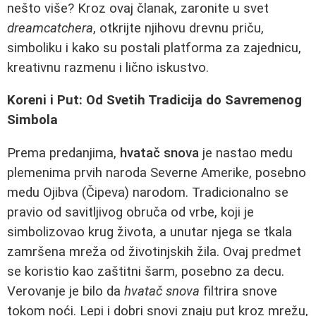
nešto više? Kroz ovaj članak, zaronite u svet
dreamcatchera
, otkrijte njihovu drevnu priču,
simboliku i kako su postali platforma za zajednicu,
kreativnu razmenu i lično iskustvo.
Koreni i Put: Od Svetih Tradicija do Savremenog
Simbola
Prema predanjima,
hvatač snova
je nastao medu
plemenima prvih naroda Severne Amerike, posebno
medu Ojibva (Čipeva) narodom. Tradicionalno se
pravio od savitljivog obruča od vrbe, koji je
simbolizovao krug života, a unutar njega se tkala
zamršena mreža od životinjskih žila. Ovaj predmet
se koristio kao zaštitni šarm, posebno za decu.
Verovanje je bilo da
hvatač snova
filtrira snove
tokom noći. Lepi i dobri snovi znaju put kroz mrežu,