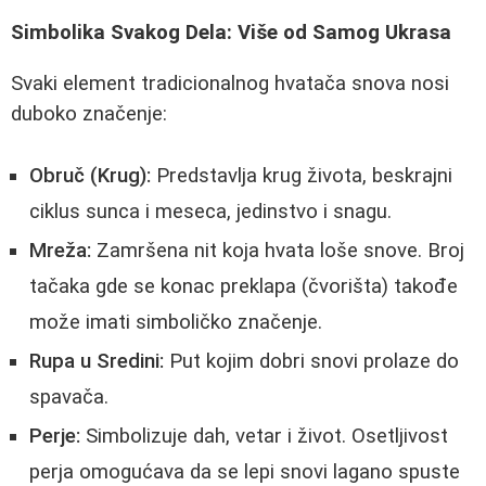
Simbolika Svakog Dela: Više od Samog Ukrasa
Svaki element tradicionalnog hvatača snova nosi
duboko značenje:
Obruč (Krug):
Predstavlja krug života, beskrajni
ciklus sunca i meseca, jedinstvo i snagu.
Mreža:
Zamršena nit koja hvata loše snove. Broj
tačaka gde se konac preklapa (čvorišta) takođe
može imati simboličko značenje.
Rupa u Sredini:
Put kojim dobri snovi prolaze do
spavača.
Perje:
Simbolizuje dah, vetar i život. Osetljivost
perja omogućava da se lepi snovi lagano spuste