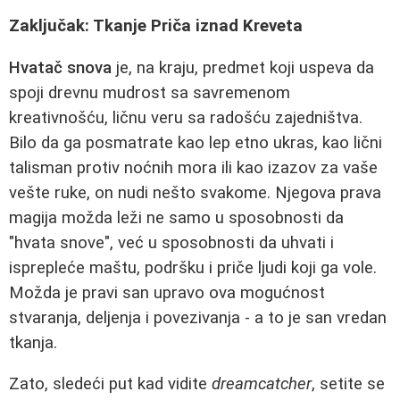
Zaključak: Tkanje Priča iznad Kreveta
Hvatač snova
je, na kraju, predmet koji uspeva da
spoji drevnu mudrost sa savremenom
kreativnošću, ličnu veru sa radošću zajedništva.
Bilo da ga posmatrate kao lep etno ukras, kao lični
talisman protiv noćnih mora ili kao izazov za vaše
vešte ruke, on nudi nešto svakome. Njegova prava
magija možda leži ne samo u sposobnosti da
"hvata snove", već u sposobnosti da uhvati i
isprepleće maštu, podršku i priče ljudi koji ga vole.
Možda je pravi san upravo ova mogućnost
stvaranja, deljenja i povezivanja - a to je san vredan
tkanja.
Zato, sledeći put kad vidite
dreamcatcher
, setite se