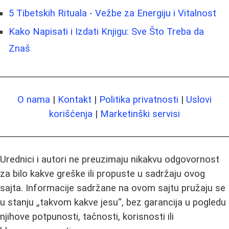
5 Tibetskih Rituala - Vežbe za Energiju i Vitalnost
Kako Napisati i Izdati Knjigu: Sve Što Treba da
Znaš
O nama
|
Kontakt
|
Politika privatnosti
|
Uslovi
korišćenja
|
Marketinški servisi
Urednici i autori ne preuzimaju nikakvu odgovornost
za bilo kakve greške ili propuste u sadržaju ovog
sajta. Informacije sadržane na ovom sajtu pružaju se
u stanju „takvom kakve jesu“, bez garancija u pogledu
njihove potpunosti, tačnosti, korisnosti ili