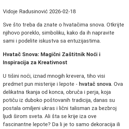
Vidoje Radusinović
2026-02-18
Sve što treba da znate o hvatačima snova. Otkrijte
njihovo poreklo, simboliku, kako da ih napravite
sami i podelite iskustva sa entuzijastima.
Hvatač Snova: Magični Zaštitnik Noći i
Inspiracija za Kreativnost
U tišini noći, iznad mnogih krevera, tiho visi
predmet pun misterije i lepote -
hvatač snova
. Ova
delikatna tkanja od konca, obruča i perja, koja
potiču iz duboko poštovanih tradicija, danas su
postala omiljeni ukras i lični talisman za bezbroj
ljudi širom sveta. Ali šta se krije iza ove
fascinantne lepote? Da li je to samo dekoracija ili