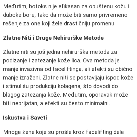
Međutim, botoks nije efikasan za opuštenu kožu i
duboke bore, tako da može biti samo privremeno
rešenje za one koji žele drastičniju promenu.
Zlatne Niti i Druge Nehirurške Metode
Zlatne niti su još jedna nehirurška metoda za
podizanje i zatezanje kože lica. Ova metoda je
manje invazivna od faceliftinga, ali efekti su obično
manje izraženi. Zlatne niti se postavljaju ispod kože
i stimulišu produkciju kolagena, što dovodi do
blagog zatezanja kože. Međutim, oporavak može
biti neprijatan, a efekti su često minimalni.
Iskustva i Saveti
Mnoge žene koje su prošle kroz facelifting dele