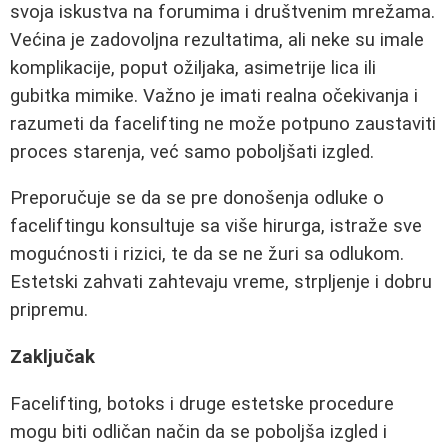
svoja iskustva na forumima i društvenim mrežama.
Većina je zadovoljna rezultatima, ali neke su imale
komplikacije, poput ožiljaka, asimetrije lica ili
gubitka mimike. Važno je imati realna očekivanja i
razumeti da facelifting ne može potpuno zaustaviti
proces starenja, već samo poboljšati izgled.
Preporučuje se da se pre donošenja odluke o
faceliftingu konsultuje sa više hirurga, istraže sve
mogućnosti i rizici, te da se ne žuri sa odlukom.
Estetski zahvati zahtevaju vreme, strpljenje i dobru
pripremu.
Zaključak
Facelifting, botoks i druge estetske procedure
mogu biti odličan način da se poboljša izgled i