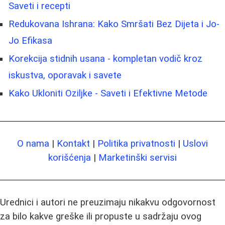
Saveti i recepti
Redukovana Ishrana: Kako Smršati Bez Dijeta i Jo-
Jo Efikasa
Korekcija stidnih usana - kompletan vodič kroz
iskustva, oporavak i savete
Kako Ukloniti Oziljke - Saveti i Efektivne Metode
O nama
|
Kontakt
|
Politika privatnosti
|
Uslovi
korišćenja
|
Marketinški servisi
Urednici i autori ne preuzimaju nikakvu odgovornost
za bilo kakve greške ili propuste u sadržaju ovog