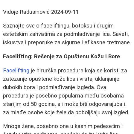
Vidoje Radusinović
2024-09-11
Saznajte sve o faceliftingu, botoksu i drugim
estetskim zahvatima za podmlađivanje lica. Saveti,
iskustva i preporuke za sigurne i efikasne tretmane.
Facelifting: Rešenje za Opuštenu Kožu i Bore
Facelifting
je hirurška procedura koja se koristi za
zatezanje opuštene kože lica i vrata, uklanjanje
dubokih bora i podmlađivanje izgleda. Ova
procedura je posebno popularna među osobama
starijim od 50 godina, ali može biti odgovarajuća i
za mlađe osobe koje žele da poboljšaju svoj izgled.
Mnoge žene, posebno one u kasnim pedesetim i