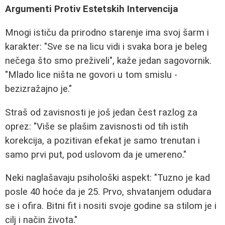
Argumenti Protiv Estetskih Intervencija
Mnogi ističu da prirodno starenje ima svoj šarm i
karakter: "Sve se na licu vidi i svaka bora je beleg
nečega što smo preživeli", kaže jedan sagovornik.
"Mlado lice ništa ne govori u tom smislu -
bezizražajno je."
Straš od zavisnosti je još jedan čest razlog za
oprez: "Više se plašim zavisnosti od tih istih
korekcija, a pozitivan efekat je samo trenutan i
samo prvi put, pod uslovom da je umereno."
Neki naglašavaju psihološki aspekt: "Tuzno je kad
posle 40 hoće da je 25. Prvo, shvatanjem odudara
se i ofira. Bitni fit i nositi svoje godine sa stilom je i
cilj i način života."