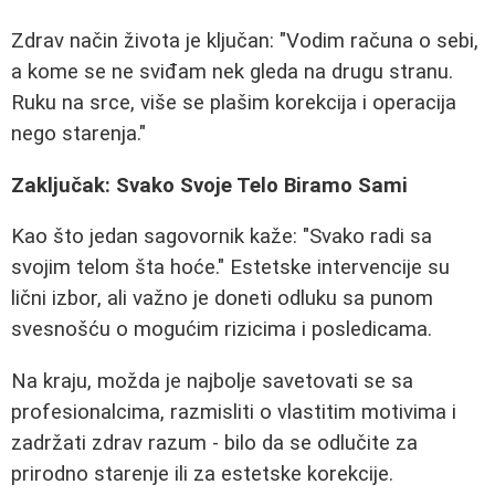
Zdrav način života je ključan: "Vodim računa o sebi,
a kome se ne sviđam nek gleda na drugu stranu.
Ruku na srce, više se plašim korekcija i operacija
nego starenja."
Zaključak: Svako Svoje Telo Biramo Sami
Kao što jedan sagovornik kaže: "Svako radi sa
svojim telom šta hoće." Estetske intervencije su
lični izbor, ali važno je doneti odluku sa punom
svesnošću o mogućim rizicima i posledicama.
Na kraju, možda je najbolje savetovati se sa
profesionalcima, razmisliti o vlastitim motivima i
zadržati zdrav razum - bilo da se odlučite za
prirodno starenje ili za estetske korekcije.