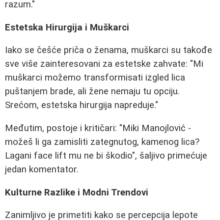
razum."
Estetska Hirurgija i Muškarci
Iako se češće priča o ženama, muškarci su takođe
sve više zainteresovani za estetske zahvate: "Mi
muškarci možemo transformisati izgled lica
puštanjem brade, ali žene nemaju tu opciju.
Srećom, estetska hirurgija napreduje."
Međutim, postoje i kritičari: "Miki Manojlović -
možeš li ga zamisliti zategnutog, kamenog lica?
Lagani face lift mu ne bi škodio", šaljivo primećuje
jedan komentator.
Kulturne Razlike i Modni Trendovi
Zanimljivo je primetiti kako se percepcija lepote