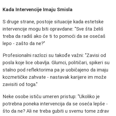
Kada Intervencije Imaju Smisla
S druge strane, postoje situacije kada estetske
intervencije mogu biti opravdane: "Sve šta želiš
treba da radiš ako će ti to pomoći da se osećaš
lepo - zašto da ne?"
Profesionalni razlozi su takođe važni: "Zavisi od
posla koje lice obavlja. Glumci, političari, spikeri su
stalno pod reflektorima pa je uobičajeno da imaju
kozmetičke zahvate - nastavak karijere im može
zavisiti od toga."
Neke osobe ističu umeren pristup: "Ukoliko je
potrebna poneka intervencija da se oseća lepše -
što da ne? Ali ne treba gubiti u svemu tome zdrav