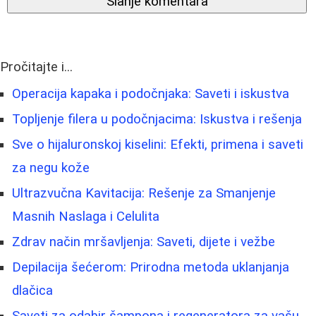
Slanje komentara
Pročitajte i...
Operacija kapaka i podočnjaka: Saveti i iskustva
Topljenje filera u podočnjacima: Iskustva i rešenja
Sve o hijaluronskoj kiselini: Efekti, primena i saveti
za negu kože
Ultrazvučna Kavitacija: Rešenje za Smanjenje
Masnih Naslaga i Celulita
Zdrav način mršavljenja: Saveti, dijete i vežbe
Depilacija šećerom: Prirodna metoda uklanjanja
dlačica
Saveti za odabir šampona i regeneratora za vašu