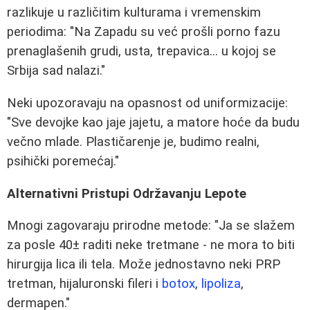
razlikuje u različitim kulturama i vremenskim
periodima: "Na Zapadu su već prošli porno fazu
prenaglašenih grudi, usta, trepavica... u kojoj se
Srbija sad nalazi."
Neki upozoravaju na opasnost od uniformizacije:
"Sve devojke kao jaje jajetu, a matore hoće da budu
večno mlade. Plastičarenje je, budimo realni,
psihički poremećaj."
Alternativni Pristupi Održavanju Lepote
Mnogi zagovaraju prirodne metode: "Ja se slažem
za posle 40± raditi neke tretmane - ne mora to biti
hirurgija lica ili tela. Može jednostavno neki PRP
tretman, hijaluronski fileri i
botox
,
lipoliza
,
dermapen."