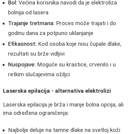
Bol:
Većina korisnika navodi da je elektroliza
bolnija od lasera
Trajanje tretmana:
Proces može trajati i do
godinu dana za potpuno uklanjanje
Efikasnost:
Kod osoba koje nisu čupale dlake,
rezultati su brže vidljivi
Nuspojave:
Moguće su krastice, crvenilo i u
retkim slučajevima ožiljci
Laserska epilacija - alternativa elektrolizi
Laserska epilacija je brža i manje bolna opcija, ali
ima određena ograničenja:
Najbolje deluje na tamne dlake na svetloj koži