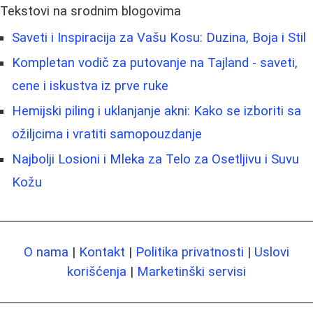
Tekstovi na srodnim blogovima
Saveti i Inspiracija za Vašu Kosu: Duzina, Boja i Stil
Kompletan vodič za putovanje na Tajland - saveti,
cene i iskustva iz prve ruke
Hemijski piling i uklanjanje akni: Kako se izboriti sa
ožiljcima i vratiti samopouzdanje
Najbolji Losioni i Mleka za Telo za Osetljivu i Suvu
Kožu
O nama
|
Kontakt
|
Politika privatnosti
|
Uslovi
korišćenja
|
Marketinški servisi