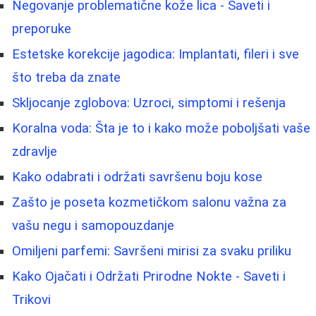
Negovanje problematične kože lica - Saveti i
preporuke
Estetske korekcije jagodica: Implantati, fileri i sve
što treba da znate
Skljocanje zglobova: Uzroci, simptomi i rešenja
Koralna voda: Šta je to i kako može poboljšati vaše
zdravlje
Kako odabrati i održati savršenu boju kose
Zašto je poseta kozmetičkom salonu važna za
vašu negu i samopouzdanje
Omiljeni parfemi: Savršeni mirisi za svaku priliku
Kako Ojačati i Održati Prirodne Nokte - Saveti i
Trikovi