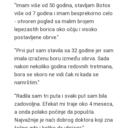
"Imam više od 50 godina, stavljam Botox
više od 7 godina i imam besprekorno celo
- otvoren pogled sa malim brojem
lepezastih borica oko očiju i visoko
postavljene obrve."
"Prvi put sam stavila sa 32 godine jer sam
imala izraženu boru između obrva. Sada
nakon nekoliko godina redovnih tretmana,
bora se skoro ne vidi čak ni kada se
namrštim."
"Radila sam tri puta i svaki put sam bila
zadovoljna. Efekat mi traje oko 4 meseca,
a onda polako počinje da popušta.
Najvažnije je naći dobrog doktora koji zna