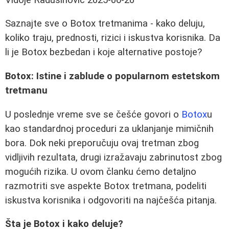
Saznajte sve o Botox tretmanima - kako deluju,
koliko traju, prednosti, rizici i iskustva korisnika. Da
li je Botox bezbedan i koje alternative postoje?
Botox: Istine i zablude o popularnom estetskom
tretmanu
U poslednje vreme sve se češće govori o
Botox
u
kao standardnoj proceduri za uklanjanje mimičnih
bora. Dok neki preporučuju ovaj tretman zbog
vidljivih rezultata, drugi izražavaju zabrinutost zbog
mogućih rizika. U ovom članku ćemo detaljno
razmotriti sve aspekte Botox tretmana, podeliti
iskustva korisnika i odgovoriti na najčešća pitanja.
Šta je Botox i kako deluje?