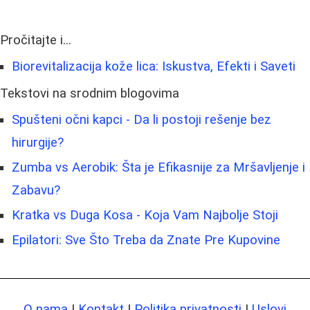
Pročitajte i...
Biorevitalizacija kože lica: Iskustva, Efekti i Saveti
Tekstovi na srodnim blogovima
Spušteni očni kapci - Da li postoji rešenje bez
hirurgije?
Zumba vs Aerobik: Šta je Efikasnije za Mršavljenje i
Zabavu?
Kratka vs Duga Kosa - Koja Vam Najbolje Stoji
Epilatori: Sve Što Treba da Znate Pre Kupovine
O nama
|
Kontakt
|
Politika privatnosti
|
Uslovi