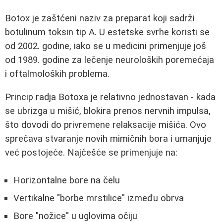
Botox je zaštćeni naziv za preparat koji sadrži
botulinum toksin tip A. U estetske svrhe koristi se
od 2002. godine, iako se u medicini primenjuje još
od 1989. godine za lečenje neuroloških poremećaja
i oftalmoloških problema.
Princip radja Botoxa je relativno jednostavan - kada
se ubrizga u mišić, blokira prenos nervnih impulsa,
što dovodi do privremene relaksacije mišića. Ovo
sprečava stvaranje novih mimičnih bora i umanjuje
već postojeće. Najčešće se primenjuje na:
Horizontalne bore na čelu
Vertikalne "borbe mrstilice" između obrva
Bore "nožice" u uglovima očiju