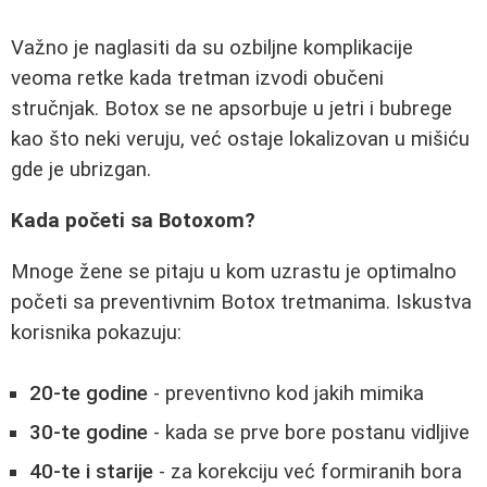
Važno je naglasiti da su ozbiljne komplikacije
veoma retke kada tretman izvodi obučeni
stručnjak. Botox se ne apsorbuje u jetri i bubrege
kao što neki veruju, već ostaje lokalizovan u mišiću
gde je ubrizgan.
Kada početi sa Botoxom?
Mnoge žene se pitaju u kom uzrastu je optimalno
početi sa preventivnim Botox tretmanima. Iskustva
korisnika pokazuju:
20-te godine
- preventivno kod jakih mimika
30-te godine
- kada se prve bore postanu vidljive
40-te i starije
- za korekciju već formiranih bora