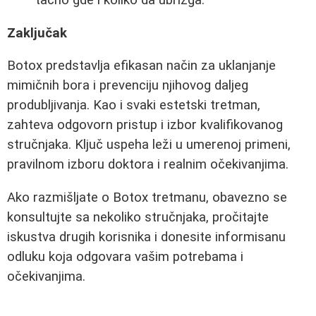
tačno gde i koliko da ubrizga."
Zaključak
Botox predstavlja efikasan način za uklanjanje
mimičnih bora i prevenciju njihovog daljeg
produbljivanja. Kao i svaki estetski tretman,
zahteva odgovorn pristup i izbor kvalifikovanog
stručnjaka. Ključ uspeha leži u umerenoj primeni,
pravilnom izboru doktora i realnim očekivanjima.
Ako razmišljate o Botox tretmanu, obavezno se
konsultujte sa nekoliko stručnjaka, pročitajte
iskustva drugih korisnika i donesite informisanu
odluku koja odgovara vašim potrebama i
očekivanjima.