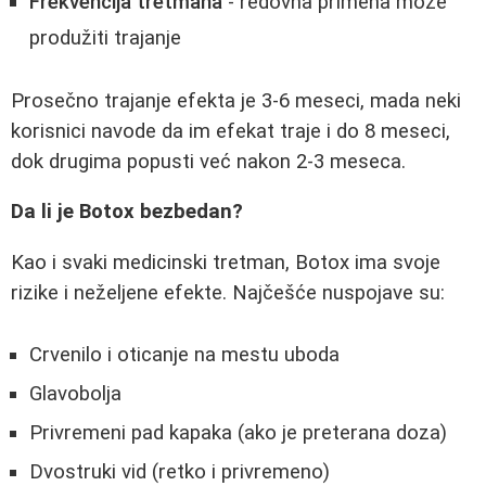
Frekvencija tretmana
- redovna primena može
produžiti trajanje
Prosečno trajanje efekta je 3-6 meseci, mada neki
korisnici navode da im efekat traje i do 8 meseci,
dok drugima popusti već nakon 2-3 meseca.
Da li je Botox bezbedan?
Kao i svaki medicinski tretman, Botox ima svoje
rizike i neželjene efekte. Najčešće nuspojave su:
Crvenilo i oticanje na mestu uboda
Glavobolja
Privremeni pad kapaka (ako je preterana doza)
Dvostruki vid (retko i privremeno)