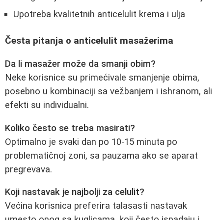
Upotreba kvalitetnih anticelulit krema i ulja
Česta pitanja o anticelulit masažerima
Da li masažer može da smanji obim?
Neke korisnice su primećivale smanjenje obima,
posebno u kombinaciji sa vežbanjem i ishranom, ali
efekti su individualni.
Koliko često se treba masirati?
Optimalno je svaki dan po 10-15 minuta po
problematičnoj zoni, sa pauzama ako se aparat
pregrevava.
Koji nastavak je najbolji za celulit?
Većina korisnica preferira talasasti nastavak
umesto onog sa kuglicama, koji često ispadaju i