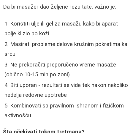
Da bi masažer dao željene rezultate, važno je:
Koristiti ulje ili gel za masažu kako bi aparat
bolje klizio po koži
Masirati probleme delove kružnim pokretima ka
srcu
Ne prekoračiti preporučeno vreme masaže
(obično 10-15 min po zoni)
Biti uporan - rezultati se vide tek nakon nekoliko
nedelja redovne upotrebe
Kombinovati sa pravilnom ishranom i fizičkom
aktivnošću
Šta očekivati tokom tretmana?