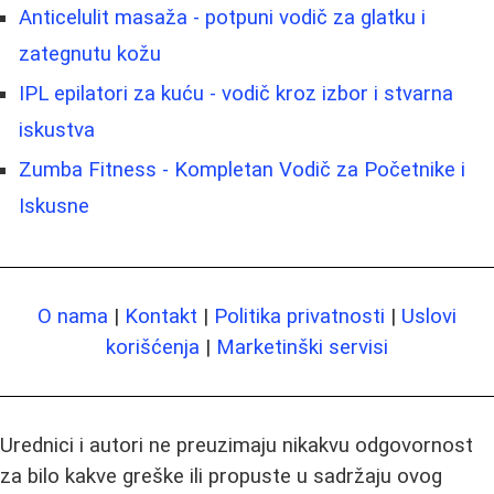
Anticelulit masaža - potpuni vodič za glatku i
zategnutu kožu
IPL epilatori za kuću - vodič kroz izbor i stvarna
iskustva
Zumba Fitness - Kompletan Vodič za Početnike i
Iskusne
O nama
|
Kontakt
|
Politika privatnosti
|
Uslovi
korišćenja
|
Marketinški servisi
Urednici i autori ne preuzimaju nikakvu odgovornost
za bilo kakve greške ili propuste u sadržaju ovog