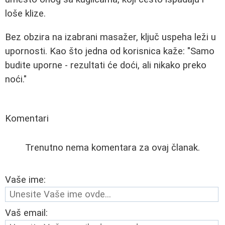
loše klize.
Bez obzira na izabrani masažer, ključ uspeha leži u
upornosti. Kao što jedna od korisnica kaže: "Samo
budite uporne - rezultati će doći, ali nikako preko
noći."
Komentari
Trenutno nema komentara za ovaj članak.
Vaše ime:
Vaš email: