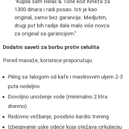
"Kupila sam Relax & Tone kod Kineza za
1300 dinara i radi posao. Isti je kao
original, samo bez garancije. Medjutim,
drugi put bih radije dala malo više novca
za original sa garancijom."
Dodatni saveti za borbu protiv celulita
Pored masaže, korisnice preporučuju:
Piling sa talogom od kafe i maslinovim uljem 2-3
puta nedeljno
Dovoljno unošenje vode (minimalno 2 litra
dnevno)
Redovno vežbanje, posebno kardio trening
Izbegavanje uske odeće koja otežava cirkulaciju