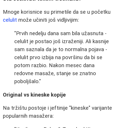
Mnoge korisnice su primetile da se u početku
celulit
može učiniti još vidljivijim:
"Prvih nedelju dana sam bila užasnuta -
celulit je postao još izraženiji. Ali kasnije
sam saznala da je to normalna pojava -
celulit prvo izbija na površinu da bi se
potom razbio. Nakon mesec dana
redovne masaže, stanje se znatno
poboljšalo."
Original vs kineske kopije
Na tržištu postoje i jeftinije "kineske" varijante
popularnih masažera: