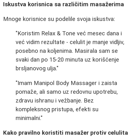
Iskustva korisnica sa različitim masažerima
Mnoge korisnice su podelile svoja iskustva:
"Koristim Relax & Tone već mesec dana i
već vidim rezultate - celulit je manje vidljiv,
posebno na koljenima. Masirala sam se
svaki dan po 15-20 minuta uz korišćenje
brsljanovog ulja."
"Imam Manipol Body Massager i zaista
pomaže, ali samo uz redovnu upotrebu,
zdravu ishranu i vežbanje. Bez
kompleksnog pristupa, efekti su
minimalni."
Kako pravilno koristiti masažer protiv celulita