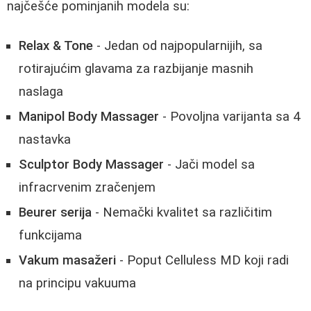
najčešće pominjanih modela su:
Relax & Tone
- Jedan od najpopularnijih, sa
rotirajućim glavama za razbijanje masnih
naslaga
Manipol Body Massager
- Povoljna varijanta sa 4
nastavka
Sculptor Body Massager
- Jači model sa
infracrvenim zračenjem
Beurer serija
- Nemački kvalitet sa različitim
funkcijama
Vakum masažeri
- Poput Celluless MD koji radi
na principu vakuuma