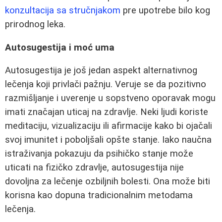
konzultacija sa stručnjakom
pre upotrebe bilo kog
prirodnog leka.
Autosugestija i moć uma
Autosugestija je još jedan aspekt alternativnog
lečenja koji privlači pažnju. Veruje se da pozitivno
razmišljanje i uverenje u sopstveno oporavak mogu
imati značajan uticaj na zdravlje. Neki ljudi koriste
meditaciju, vizualizaciju ili afirmacije kako bi ojačali
svoj imunitet i poboljšali opšte stanje. Iako naučna
istraživanja pokazuju da psihičko stanje može
uticati na fizičko zdravlje, autosugestija nije
dovoljna za lečenje ozbiljnih bolesti. Ona može biti
korisna kao dopuna tradicionalnim metodama
lečenja.