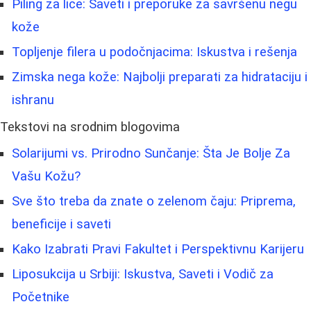
Piling za lice: Saveti i preporuke za savršenu negu
kože
Topljenje filera u podočnjacima: Iskustva i rešenja
Zimska nega kože: Najbolji preparati za hidrataciju i
ishranu
Tekstovi na srodnim blogovima
Solarijumi vs. Prirodno Sunčanje: Šta Je Bolje Za
Vašu Kožu?
Sve što treba da znate o zelenom čaju: Priprema,
beneficije i saveti
Kako Izabrati Pravi Fakultet i Perspektivnu Karijeru
Liposukcija u Srbiji: Iskustva, Saveti i Vodič za
Početnike