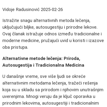
Vidoje Radusinović
2025-02-26
Istražite snagu alternativnih metoda lečenja,
uključujući biljke, autosugestiju i prirodne lekove.
Ovaj članak istražuje odnos između tradicionalne i
moderne medicine, pružajući uvid u koristi i izazove
oba pristupa.
Alternativne metode lečenja: Priroda,
Autosugestija i Tradicionalna Medicina
U današnje vreme, sve više ljudi se okreće
alternativnim metodama lečenja, tražeći rešenja
koja su u skladu sa prirodom i njihovim unutrašnjim
uverenjima. Mnogi veruju da je ključ oporavka u
prirodnim lekovima, autosugestiji i tradicionalnim