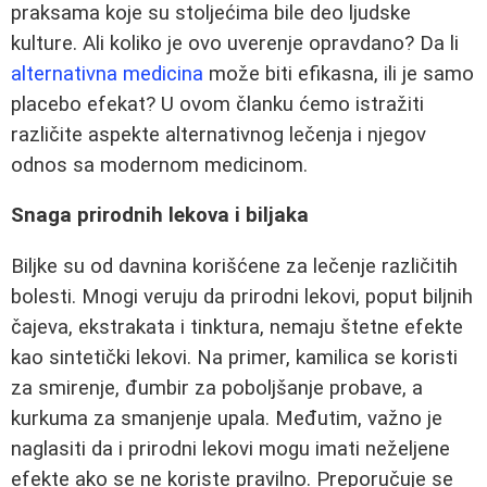
praksama koje su stoljećima bile deo ljudske
kulture. Ali koliko je ovo uverenje opravdano? Da li
alternativna medicina
može biti efikasna, ili je samo
placebo efekat? U ovom članku ćemo istražiti
različite aspekte alternativnog lečenja i njegov
odnos sa modernom medicinom.
Snaga prirodnih lekova i biljaka
Biljke su od davnina korišćene za lečenje različitih
bolesti. Mnogi veruju da prirodni lekovi, poput biljnih
čajeva, ekstrakata i tinktura, nemaju štetne efekte
kao sintetički lekovi. Na primer, kamilica se koristi
za smirenje, đumbir za poboljšanje probave, a
kurkuma za smanjenje upala. Međutim, važno je
naglasiti da i prirodni lekovi mogu imati neželjene
efekte ako se ne koriste pravilno. Preporučuje se