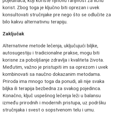
pojedinaca, koji koriste njihovu ranjivost za ličnu
korist. Zbog toga je ključno biti oprezan i uvek
konsultovati stručnjake pre nego što se odlučite za
bilo kakvu alternativnu terapiju.
Zaključak
Alternativne metode lečenja, uključujući biljke,
autosugestiju i tradicionalne prakse, mogu biti
korisne za poboljšanje zdravlja i kvaliteta života.
Međutim, važno je pristupiti im sa oprezom i uvek
kombinovati sa naučno dokazanim metodama.
Priroda ima mnogo toga da ponudi, ali nije svaka
biljka ili terapija bezbedna za svakog pojedinca.
Konačno, ključ uspešnog lečenja leži u balansu
između prirodnih i modernih pristupa, uz podršku
stručnjaka i svest o sopstvenom telu i umu.